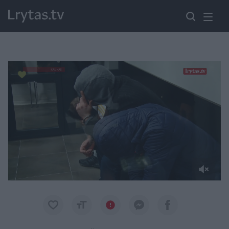
Paremkite Ukrainą