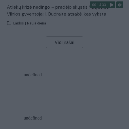
00:14:33
Atliekų krizė nedingo – pradėjo skųstis Naujosios
Vilnios gyventojai: I. Budraitė atsakė, kas vyksta
Laidos
|
Nauja diena
Visi įrašai