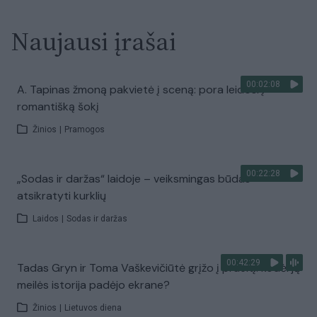
Naujausi įrašai
00:02:08
A. Tapinas žmoną pakvietė į sceną: pora leidosi į
romantišką šokį
Žinios
|
Pramogos
00:22:28
„Sodas ir daržas“ laidoje – veiksmingas būdas
atsikratyti kurklių
Laidos
|
Sodas ir daržas
00:42:29
Tadas Gryn ir Toma Vaškevičiūtė grįžo į praeitį: kodėl jų
meilės istorija padėjo ekrane?
Žinios
|
Lietuvos diena