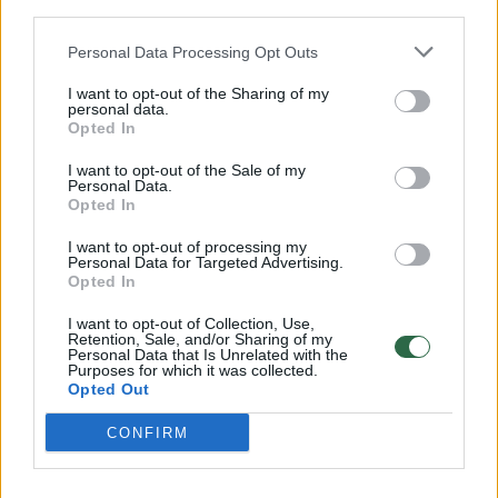
Savaitės vidurys nusimato karštas: temperatūra kils iki
third parties.
32 laipsnių šilumos
Personal Data Processing Opt Outs
Žinios
|
Orai
I want to opt-out of the Sharing of my
personal data.
Opted In
00:15:54
V. Zalužno pasisakymą laiko bandymu įsitvirtinti
Ukrainos politikoje: jis yra neteisus
I want to opt-out of the Sale of my
Personal Data.
Laidos
Opted In
|
Nauja diena
I want to opt-out of processing my
Personal Data for Targeted Advertising.
00:00:57
Sinoptikai atsakė, kokiais orais užbaigsime darbo
Opted In
savaitę: karščiai atsitrauks
I want to opt-out of Collection, Use,
Retention, Sale, and/or Sharing of my
Žinios
|
Orai
Personal Data that Is Unrelated with the
Purposes for which it was collected.
Opted Out
Visi įrašai
CONFIRM