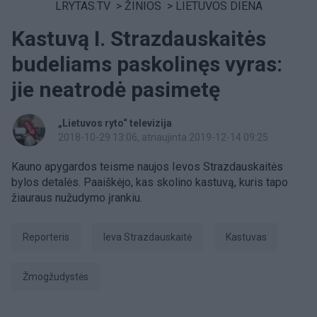
LRYTAS.TV
>
ŽINIOS
>
LIETUVOS DIENA
Kastuvą I. Strazdauskaitės
budeliams paskolinęs vyras:
jie neatrodė pasimetę
„Lietuvos ryto“ televizija
2018-10-29 13:06
, atnaujinta 2019-12-14 09:25
Kauno apygardos teisme naujos Ievos Strazdauskaitės
bylos detalės. Paaiškėjo, kas skolino kastuvą, kuris tapo
žiauraus nužudymo įrankiu.
Reporteris
Ieva Strazdauskaitė
kastuvas
Žmogžudystės