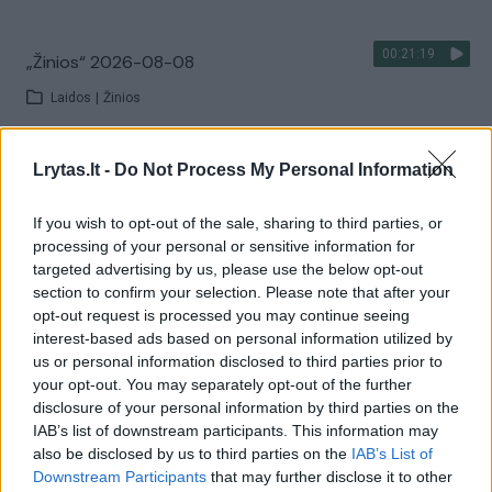
00:21:19
„Žinios“ 2026-08-08
Laidos
|
Žinios
Visi įrašai
Lrytas.lt -
Do Not Process My Personal Information
If you wish to opt-out of the sale, sharing to third parties, or
processing of your personal or sensitive information for
Žiūrimiausi įrašai
targeted advertising by us, please use the below opt-out
section to confirm your selection. Please note that after your
opt-out request is processed you may continue seeing
interest-based ads based on personal information utilized by
00:00:30
Vaizdai iš tragiškos avarijos Vilniaus r.: dviejų moterų ir
us or personal information disclosed to third parties prior to
vaiko gyvybių išgelbėti nepavyko
your opt-out. You may separately opt-out of the further
disclosure of your personal information by third parties on the
Žinios
|
Lietuvos diena
IAB’s list of downstream participants. This information may
also be disclosed by us to third parties on the
IAB’s List of
Downstream Participants
that may further disclose it to other
00:00:57