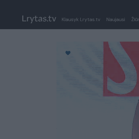
Klausyk Lrytas.tv
Naujausi
Žiū
Paremkite Ukrainą