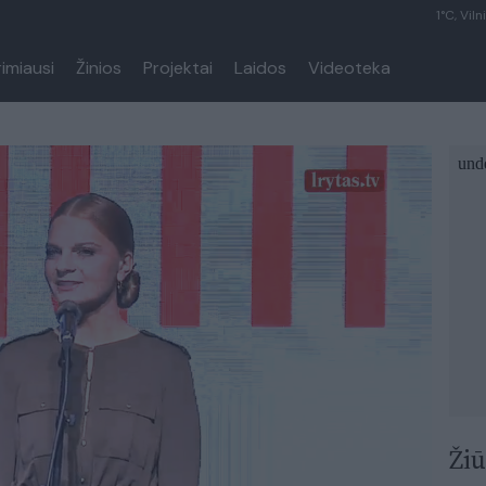
1°C, Viln
rimiausi
Žinios
Projektai
Laidos
Videoteka
Žiū