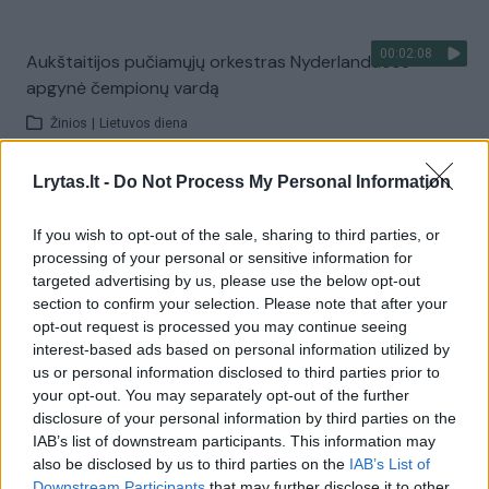
00:02:08
Aukštaitijos pučiamųjų orkestras Nyderlanduose
apgynė čempionų vardą
Žinios
|
Lietuvos diena
Lrytas.lt -
Do Not Process My Personal Information
Visi įrašai
If you wish to opt-out of the sale, sharing to third parties, or
processing of your personal or sensitive information for
targeted advertising by us, please use the below opt-out
Žiūrimiausi įrašai
section to confirm your selection. Please note that after your
opt-out request is processed you may continue seeing
interest-based ads based on personal information utilized by
00:00:30
us or personal information disclosed to third parties prior to
Vaizdai iš tragiškos avarijos Vilniaus r.: dviejų moterų ir
your opt-out. You may separately opt-out of the further
vaiko gyvybių išgelbėti nepavyko
disclosure of your personal information by third parties on the
IAB’s list of downstream participants. This information may
Žinios
|
Lietuvos diena
also be disclosed by us to third parties on the
IAB’s List of
Downstream Participants
that may further disclose it to other