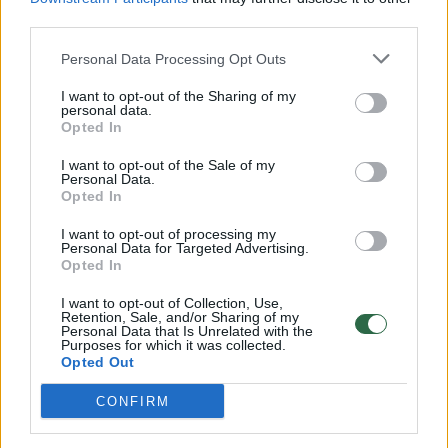
00:00:57
third parties.
Savaitės vidurys nusimato karštas: temperatūra kils iki
32 laipsnių šilumos
Personal Data Processing Opt Outs
Žinios
|
Orai
I want to opt-out of the Sharing of my
personal data.
Opted In
00:00:59
Nufilmavo, kaip patvino Vilniaus Vakarinis aplinkkelis:
I want to opt-out of the Sale of my
vaizdas pribloškia
Personal Data.
Opted In
Žinios
|
Lietuvos diena
I want to opt-out of processing my
Personal Data for Targeted Advertising.
Opted In
00:15:54
V. Zalužno pasisakymą laiko bandymu įsitvirtinti
Ukrainos politikoje: jis yra neteisus
I want to opt-out of Collection, Use,
Retention, Sale, and/or Sharing of my
Personal Data that Is Unrelated with the
Laidos
|
Nauja diena
Purposes for which it was collected.
Opted Out
Visi įrašai
CONFIRM