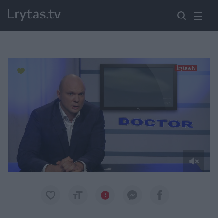
Paremkite Ukrainą