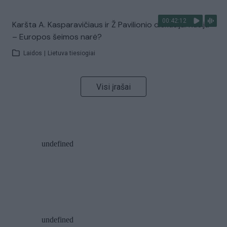
00:42:12
Karšta A. Kasparavičiaus ir Ž Pavilionio diskusija: Rusija
– Europos šeimos narė?
Laidos
|
Lietuva tiesiogiai
Visi įrašai