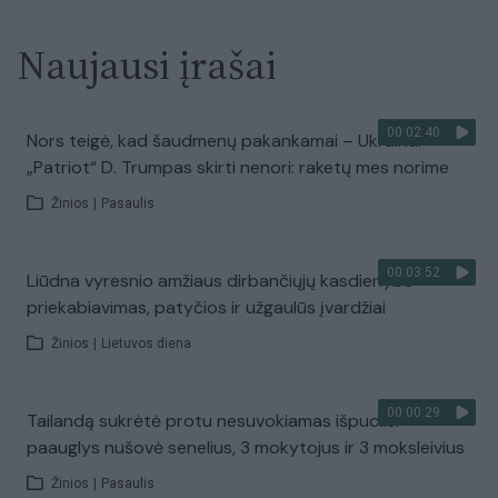
Naujausi įrašai
00:02:40
Nors teigė, kad šaudmenų pakankamai – Ukrainai
„Patriot“ D. Trumpas skirti nenori: raketų mes norime
Žinios
|
Pasaulis
00:03:52
Liūdna vyresnio amžiaus dirbančiųjų kasdienybė –
priekabiavimas, patyčios ir užgaulūs įvardžiai
Žinios
|
Lietuvos diena
00:00:29
Tailandą sukrėtė protu nesuvokiamas išpuolis:
paauglys nušovė senelius, 3 mokytojus ir 3 moksleivius
Žinios
|
Pasaulis