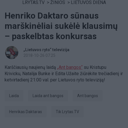
LRYTAS.TV
>
ŽINIOS
>
LIETUVOS DIENA
Henriko Daktaro sūnaus
marškinėliai sukėlė klausimų
– paskelbtas konkursas
„Lietuvos ryto“ televizija
2018-10-26 07:25
Karščiausių naujienų laidą
„Ant bangos“
su Kristupu
Krivicku, Natalija Bunke ir Edita Užaite žiūrėkite trečiadienį ir
ketvirtadienį 21:00 val. per Lietuvos ryto televiziją!
laida
Laida ant bangos
ant bangos
Henrikas Daktaras
tik Lrytas.TV