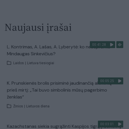
Naujausi įrašai
00:41:28
L. Kontrimas, A. Lašas, A. Lyberytė: ko nesupranta
Mindaugas Sinkevičius?
Laidos
|
Lietuva tiesiogiai
00:05:25
K. Prunskienės brolis prisiminė jaudinančią akimirką
prieš mirtį: „Tai buvo simbolinis mūsų pagerbimo
ženklas“
Žinios
|
Lietuvos diena
00:03:01
Kazachstanas siekia sugrąžinti Kaspijos tigrą į Centrinę