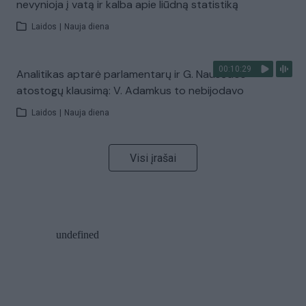
nevynioja į vatą ir kalba apie liūdną statistiką
Laidos
|
Nauja diena
00:10:29
Analitikas aptarė parlamentarų ir G. Nausėdos
atostogų klausimą: V. Adamkus to nebijodavo
Laidos
|
Nauja diena
Visi įrašai