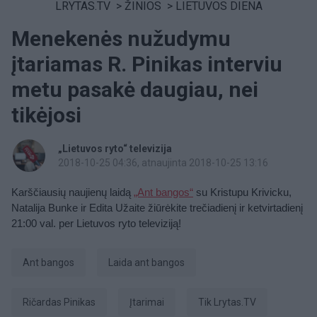
LRYTAS.TV
>
ŽINIOS
>
LIETUVOS DIENA
Menekenės nužudymu
įtariamas R. Pinikas interviu
metu pasakė daugiau, nei
tikėjosi
„Lietuvos ryto“ televizija
2018-10-25 04:36
, atnaujinta 2018-10-25 13:16
Karščiausių naujienų laidą
„Ant bangos“
su Kristupu Krivicku,
Natalija Bunke ir Edita Užaite žiūrėkite trečiadienį ir ketvirtadienį
21:00 val. per Lietuvos ryto televiziją!
ant bangos
Laida ant bangos
Ričardas Pinikas
įtarimai
tik Lrytas.TV