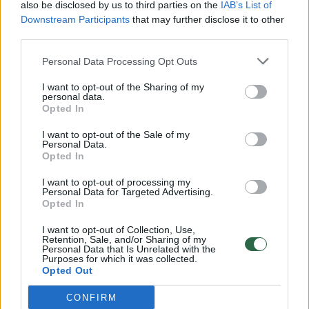
also be disclosed by us to third parties on the
IAB’s List of
Žinios
|
Lietuvos diena
Downstream Participants
that may further disclose it to other
third parties.
00:00:30
Vaizdai iš tragiškos avarijos Vilniaus r.: dviejų moterų ir
Personal Data Processing Opt Outs
vaiko gyvybių išgelbėti nepavyko
I want to opt-out of the Sharing of my
personal data.
Žinios
|
Lietuvos diena
Opted In
I want to opt-out of the Sale of my
00:00:59
Nufilmavo, kaip patvino Vilniaus Vakarinis aplinkkelis:
Personal Data.
Opted In
vaizdas pribloškia
I want to opt-out of processing my
Žinios
|
Lietuvos diena
Personal Data for Targeted Advertising.
Opted In
00:02:01
I want to opt-out of Collection, Use,
„Pagarba pirmajai premjerei“: pasidalijo jautriais
Retention, Sale, and/or Sharing of my
prisiminimais apie Kazimierą Prunskienę
Personal Data that Is Unrelated with the
Purposes for which it was collected.
Opted Out
Žinios
|
Lietuvos diena
CONFIRM