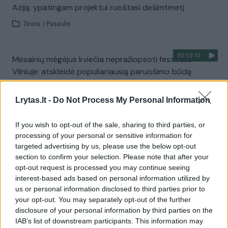
Aziją: ypatingam projektui ruoštasi dešimtmetį
Žinios
|
Pasaulis
00:03:41
Mėsainių mėgėjus kviečia nepražiopsoti festivalio
Vilniuje: atskleidė populiariausią paruošimo būdą
Žinios
|
Lietuvos diena
Lrytas.lt -
Do Not Process My Personal Information
Visi įrašai
If you wish to opt-out of the sale, sharing to third parties, or
processing of your personal or sensitive information for
targeted advertising by us, please use the below opt-out
section to confirm your selection. Please note that after your
Žiūrimiausi įrašai
opt-out request is processed you may continue seeing
interest-based ads based on personal information utilized by
us or personal information disclosed to third parties prior to
your opt-out. You may separately opt-out of the further
00:00:49
Pateikė daugiau detalių apie iš tėvų paimtus šešis
disclosure of your personal information by third parties on the
vaikus: jiems kilusi grėsmė
IAB’s list of downstream participants. This information may