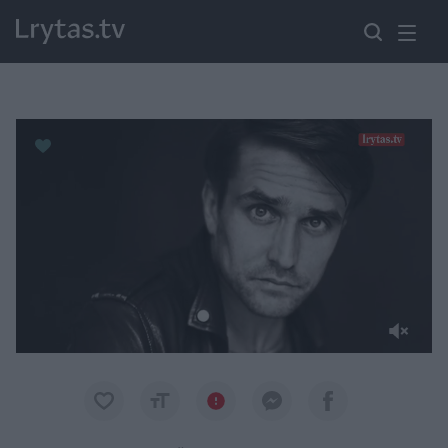
Paremkite Ukrainą