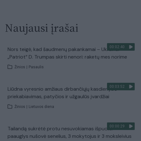
Naujausi įrašai
00:02:40
Nors teigė, kad šaudmenų pakankamai – Ukrainai
„Patriot“ D. Trumpas skirti nenori: raketų mes norime
Žinios
|
Pasaulis
00:03:52
Liūdna vyresnio amžiaus dirbančiųjų kasdienybė –
priekabiavimas, patyčios ir užgaulūs įvardžiai
Žinios
|
Lietuvos diena
00:00:29
Tailandą sukrėtė protu nesuvokiamas išpuolis:
paauglys nušovė senelius, 3 mokytojus ir 3 moksleivius