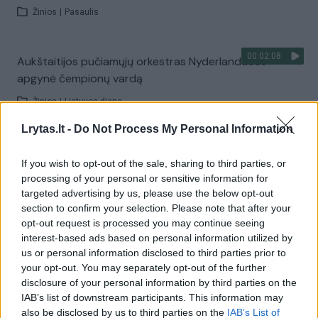
Žinios
|
Pasaulis
00:02:08
Aukštaitijos pučiamųjų orkestras Nyderlanduose
apgynė čempionų vardą
Žinios
|
Lietuvos diena
Lrytas.lt -
Do Not Process My Personal Information
Visi įrašai
If you wish to opt-out of the sale, sharing to third parties, or
processing of your personal or sensitive information for
targeted advertising by us, please use the below opt-out
Žiūrimiausi įrašai
section to confirm your selection. Please note that after your
opt-out request is processed you may continue seeing
interest-based ads based on personal information utilized by
us or personal information disclosed to third parties prior to
00:00:30
Vaizdai iš tragiškos avarijos Vilniaus r.: dviejų moterų ir
your opt-out. You may separately opt-out of the further
vaiko gyvybių išgelbėti nepavyko
disclosure of your personal information by third parties on the
IAB’s list of downstream participants. This information may
Žinios
|
Lietuvos diena
also be disclosed by us to third parties on the
IAB’s List of