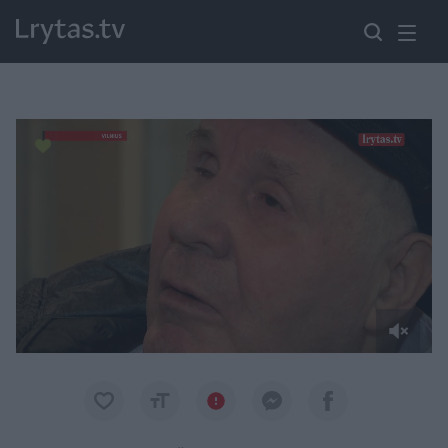
Paremkite Ukrainą