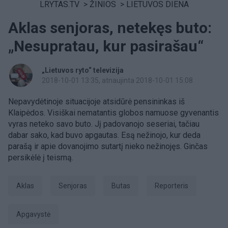
LRYTAS.TV
>
ŽINIOS
>
LIETUVOS DIENA
Aklas senjoras, netekęs buto:
„Nesupratau, kur pasirašau“
„Lietuvos ryto“ televizija
2018-10-01 13:35
, atnaujinta 2018-10-01 15:08
Nepavydėtinoje situacijoje atsidūrė pensininkas iš
Klaipėdos. Visiškai nematantis globos namuose gyvenantis
vyras neteko savo buto. Jį padovanojo seseriai, tačiau
dabar sako, kad buvo apgautas. Esą nežinojo, kur deda
parašą ir apie dovanojimo sutartį nieko nežinojęs. Ginčas
persikėlė į teismą.
aklas
senjoras
Butas
Reporteris
apgavystė