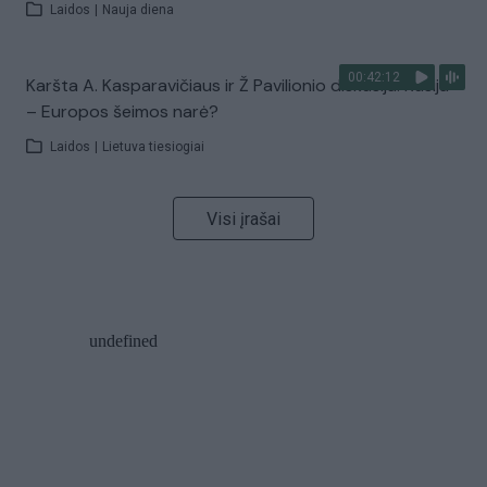
Laidos
|
Nauja diena
00:42:12
Karšta A. Kasparavičiaus ir Ž Pavilionio diskusija: Rusija
– Europos šeimos narė?
Laidos
|
Lietuva tiesiogiai
Visi įrašai