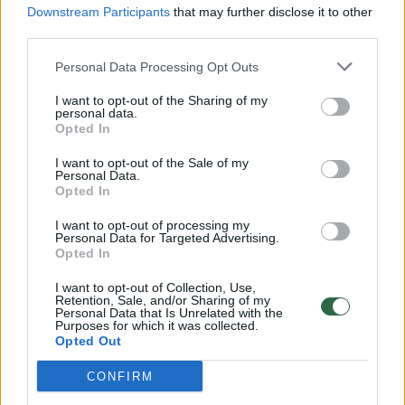
Downstream Participants
that may further disclose it to other
third parties.
00:00:57
Savaitės vidurys nusimato karštas: temperatūra kils iki
Personal Data Processing Opt Outs
32 laipsnių šilumos
I want to opt-out of the Sharing of my
Žinios
|
Orai
personal data.
Opted In
00:00:59
Nufilmavo, kaip patvino Vilniaus Vakarinis aplinkkelis:
I want to opt-out of the Sale of my
Personal Data.
vaizdas pribloškia
Opted In
Žinios
|
Lietuvos diena
I want to opt-out of processing my
Personal Data for Targeted Advertising.
Opted In
00:15:54
V. Zalužno pasisakymą laiko bandymu įsitvirtinti
I want to opt-out of Collection, Use,
Ukrainos politikoje: jis yra neteisus
Retention, Sale, and/or Sharing of my
Personal Data that Is Unrelated with the
Purposes for which it was collected.
Laidos
|
Nauja diena
Opted Out
CONFIRM
Visi įrašai