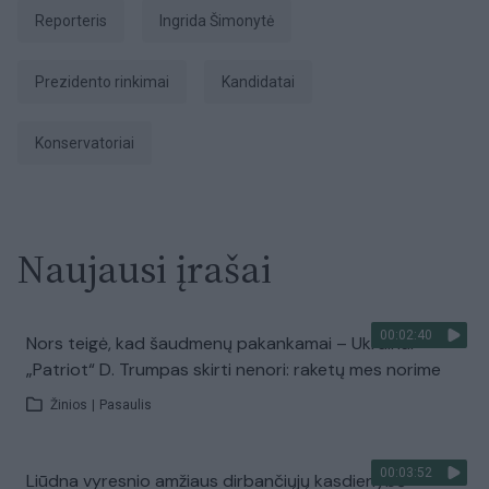
Reporteris
Ingrida Šimonytė
prezidento rinkimai
kandidatai
Konservatoriai
Naujausi įrašai
00:02:40
Nors teigė, kad šaudmenų pakankamai – Ukrainai
„Patriot“ D. Trumpas skirti nenori: raketų mes norime
Žinios
|
Pasaulis
00:03:52
Liūdna vyresnio amžiaus dirbančiųjų kasdienybė –