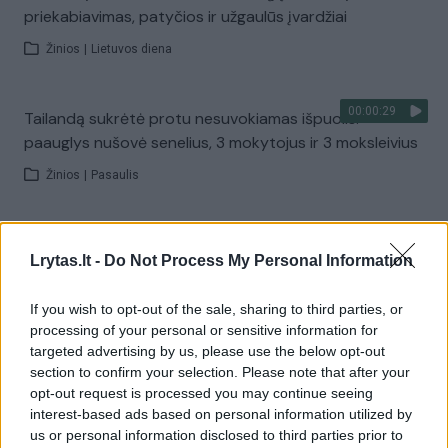
priekabiavimas, patyčios ir užgaulūs įvardžiai
Žinios
|
Lietuvos diena
00:00:29
Tailandą sukrėtė protu nesuvokiamas išpuolis:
paauglys nušovė senelius, 3 mokytojus ir 3 moksleivius
Žinios
|
Pasaulis
00:02:08
Aukštaitijos pučiamųjų orkestras Nyderlanduose
Lrytas.lt -
Do Not Process My Personal Information
apgynė čempionų vardą
Žinios
|
Lietuvos diena
If you wish to opt-out of the sale, sharing to third parties, or
processing of your personal or sensitive information for
targeted advertising by us, please use the below opt-out
Visi įrašai
section to confirm your selection. Please note that after your
opt-out request is processed you may continue seeing
interest-based ads based on personal information utilized by
us or personal information disclosed to third parties prior to