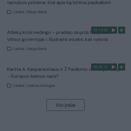
tarnybos primena: štai apie ką būtina pasikalbėti
Laidos
|
Nauja diena
00:14:33
Atliekų krizė nedingo – pradėjo skųstis Naujosios
Vilnios gyventojai: I. Budraitė atsakė, kas vyksta
Laidos
|
Nauja diena
00:42:12
Karšta A. Kasparavičiaus ir Ž Pavilionio diskusija: Rusija
– Europos šeimos narė?
Laidos
|
Lietuva tiesiogiai
Visi įrašai