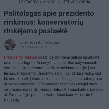
LRYTAS.TV
>
ŽINIOS
>
LIETUVOS DIENA
Politologas apie prezidento
rinkimus: konservatorių
rinkėjams pasisekė
„Lietuvos ryto“ televizija
2018-09-24 14:39
Prezidento rinkimai
pasipildė dar viena galima kandidate –
seimo nare Ingrida Šimonyte. Ji paskelbė dalyvausianti
pirmiausiai konservatorių vidaus rinkimuose ir, jei juos
laimės, Prezidento. Šimonytė sako ilgai dariusi viską, kad
tik nereiktų eiti į šiuos rinkimus, tačiau gausus palaikymas
privertė apsigalvoti. Visuomenės nuomonių tyrėjai sako –
jei žmonės norės dar vienos Dalios Grybauskaitės, balsuos
už Šimonytė, jei pasiilgo Valdo Adamkaus – rinksis Gitaną
Nausėdą.