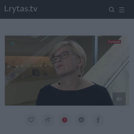
Paremkite Ukrainą