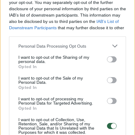
Žiūrimiausi įrašai
your opt-out. You may separately opt-out of the further
disclosure of your personal information by third parties on the
IAB’s list of downstream participants. This information may
also be disclosed by us to third parties on the
IAB’s List of
00:00:30
Vaizdai iš tragiškos avarijos Vilniaus r.: dviejų moterų ir
Downstream Participants
that may further disclose it to other
vaiko gyvybių išgelbėti nepavyko
third parties.
Žinios
|
Lietuvos diena
Personal Data Processing Opt Outs
I want to opt-out of the Sharing of my
personal data.
00:00:57
Savaitės vidurys nusimato karštas: temperatūra kils iki
Opted In
32 laipsnių šilumos
I want to opt-out of the Sale of my
Žinios
|
Orai
Personal Data.
Opted In
I want to opt-out of processing my
00:00:59
Nufilmavo, kaip patvino Vilniaus Vakarinis aplinkkelis:
Personal Data for Targeted Advertising.
Opted In
vaizdas pribloškia
Žinios
|
Lietuvos diena
I want to opt-out of Collection, Use,
Retention, Sale, and/or Sharing of my
Personal Data that Is Unrelated with the
Purposes for which it was collected.