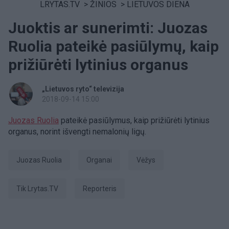
LRYTAS.TV
>
ŽINIOS
>
LIETUVOS DIENA
Juoktis ar sunerimti: Juozas
Ruolia pateikė pasiūlymų, kaip
prižiūrėti lytinius organus
„Lietuvos ryto“ televizija
2018-09-14 15:00
Juozas Ruolia
pateikė pasiūlymus, kaip prižiūrėti lytinius
organus, norint išvengti nemalonių ligų.
Juozas Ruolia
organai
Vėžys
tik Lrytas.TV
Reporteris