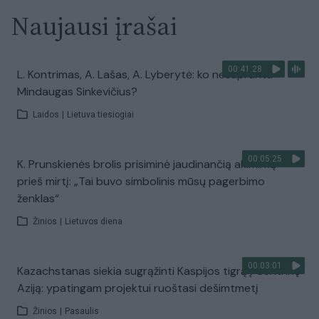
Naujausi įrašai
00:41:28
L. Kontrimas, A. Lašas, A. Lyberytė: ko nesupranta
Mindaugas Sinkevičius?
Laidos
|
Lietuva tiesiogiai
00:05:25
K. Prunskienės brolis prisiminė jaudinančią akimirką
prieš mirtį: „Tai buvo simbolinis mūsų pagerbimo
ženklas“
Žinios
|
Lietuvos diena
00:03:01
Kazachstanas siekia sugrąžinti Kaspijos tigrą į Centrinę
Aziją: ypatingam projektui ruoštasi dešimtmetį
Žinios
|
Pasaulis