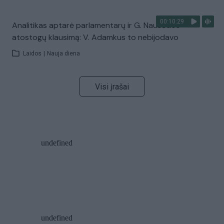
00:10:29
Analitikas aptarė parlamentarų ir G. Nausėdos
atostogų klausimą: V. Adamkus to nebijodavo
Laidos
|
Nauja diena
Visi įrašai