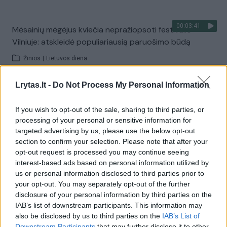
00:03:41
Mėsainių mėgėjus kviečia nepražiopsoti festivalio
Vilniuje: atskleidė populiariausią paruošimo būdą
Žinios
|
Lietuvos diena
Lrytas.lt -
Do Not Process My Personal Information
Visi įrašai
If you wish to opt-out of the sale, sharing to third parties, or
processing of your personal or sensitive information for
targeted advertising by us, please use the below opt-out
Žiūrimiausi įrašai
section to confirm your selection. Please note that after your
opt-out request is processed you may continue seeing
interest-based ads based on personal information utilized by
us or personal information disclosed to third parties prior to
00:00:49
Pateikė daugiau detalių apie iš tėvų paimtus šešis
your opt-out. You may separately opt-out of the further
vaikus: jiems kilusi grėsmė
disclosure of your personal information by third parties on the
IAB’s list of downstream participants. This information may
Žinios
|
Lietuvos diena
also be disclosed by us to third parties on the
IAB’s List of
Downstream Participants
that may further disclose it to other