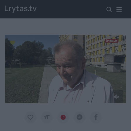
Paremkite Ukrainą