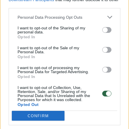
third parties.
00:00:30
Vaizdai iš tragiškos avarijos Vilniaus r.: dviejų moterų ir
vaiko gyvybių išgelbėti nepavyko
Personal Data Processing Opt Outs
Žinios
|
Lietuvos diena
I want to opt-out of the Sharing of my
personal data.
Opted In
00:00:59
Nufilmavo, kaip patvino Vilniaus Vakarinis aplinkkelis:
I want to opt-out of the Sale of my
vaizdas pribloškia
Personal Data.
Opted In
Žinios
|
Lietuvos diena
I want to opt-out of processing my
Personal Data for Targeted Advertising.
Opted In
00:02:01
„Pagarba pirmajai premjerei“: pasidalijo jautriais
prisiminimais apie Kazimierą Prunskienę
I want to opt-out of Collection, Use,
Retention, Sale, and/or Sharing of my
Personal Data that Is Unrelated with the
Žinios
|
Lietuvos diena
Purposes for which it was collected.
Opted Out
Visi įrašai
CONFIRM