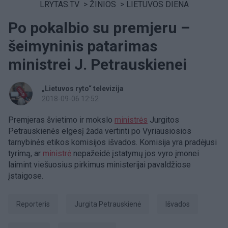
LRYTAS.TV
>
ŽINIOS
>
LIETUVOS DIENA
Po pokalbio su premjeru –
šeimyninis patarimas
ministrei J. Petrauskienei
„Lietuvos ryto“ televizija
2018-09-06 12:52
Premjeras švietimo ir mokslo
ministrės
Jurgitos
Petrauskienės elgesį žada vertinti po Vyriausiosios
tarnybinės etikos komisijos išvados. Komisija yra pradėjusi
tyrimą, ar
ministrė
nepažeidė įstatymų jos vyro įmonei
laimint viešuosius pirkimus ministerijai pavaldžiose
įstaigose.
Reporteris
Jurgita Petrauskienė
išvados