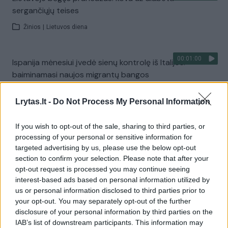
sergančiųjų teises
Žinios
|
Lietuvos diena
00:01:00
Ispanija mėnesiui įvedė sienų kontrolę iš Italijos:
baiminamasi naujos migrantų bangos
Žinios
|
Pasaulis
Lrytas.lt -
Do Not Process My Personal Information
Visi įrašai
If you wish to opt-out of the sale, sharing to third parties, or
processing of your personal or sensitive information for
targeted advertising by us, please use the below opt-out
section to confirm your selection. Please note that after your
Žiūrimiausi įrašai
opt-out request is processed you may continue seeing
interest-based ads based on personal information utilized by
us or personal information disclosed to third parties prior to
your opt-out. You may separately opt-out of the further
00:00:30
Vaizdai iš tragiškos avarijos Vilniaus r.: dviejų moterų ir
disclosure of your personal information by third parties on the
vaiko gyvybių išgelbėti nepavyko
IAB’s list of downstream participants. This information may