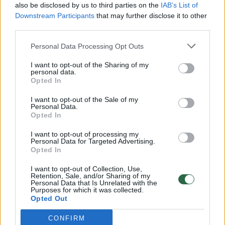
also be disclosed by us to third parties on the
IAB’s List of
Žinios
|
Lietuvos diena
Downstream Participants
that may further disclose it to other
third parties.
00:00:57
Savaitės vidurys nusimato karštas: temperatūra kils iki
Personal Data Processing Opt Outs
32 laipsnių šilumos
I want to opt-out of the Sharing of my
personal data.
Žinios
|
Orai
Opted In
I want to opt-out of the Sale of my
00:15:54
Personal Data.
V. Zalužno pasisakymą laiko bandymu įsitvirtinti
Opted In
Ukrainos politikoje: jis yra neteisus
I want to opt-out of processing my
Laidos
|
Nauja diena
Personal Data for Targeted Advertising.
Opted In
I want to opt-out of Collection, Use,
00:00:59
Nufilmavo, kaip patvino Vilniaus Vakarinis aplinkkelis:
Retention, Sale, and/or Sharing of my
vaizdas pribloškia
Personal Data that Is Unrelated with the
Purposes for which it was collected.
Opted Out
Žinios
|
Lietuvos diena
CONFIRM