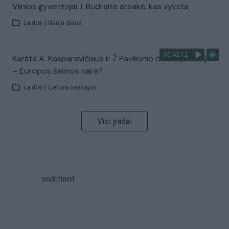
Vilnios gyventojai: I. Budraitė atsakė, kas vyksta
Laidos
|
Nauja diena
00:42:12
Karšta A. Kasparavičiaus ir Ž Pavilionio diskusija: Rusija
– Europos šeimos narė?
Laidos
|
Lietuva tiesiogiai
Visi įrašai