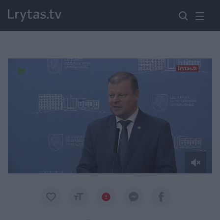
Paremkite Ukrainą