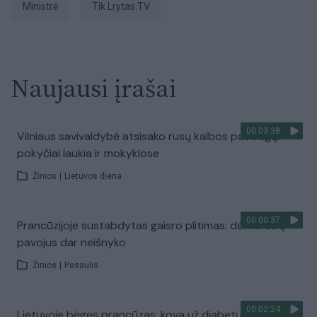
ministrė
tik Lrytas.TV
Naujausi įrašai
00:03:38
Vilniaus savivaldybė atsisako rusų kalbos paslaugų:
pokyčiai laukia ir mokyklose
Žinios
|
Lietuvos diena
00:00:37
Prancūzijoje sustabdytas gaisro plitimas: dėl karščių
pavojus dar neišnyko
Žinios
|
Pasaulis
00:02:24
Lietuvoje bėgęs prancūzas: kova už diabetu