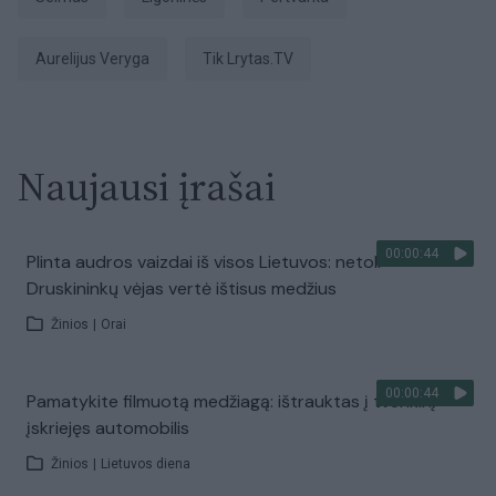
Aurelijus Veryga
tik Lrytas.TV
Naujausi įrašai
00:00:44
Plinta audros vaizdai iš visos Lietuvos: netoli
Druskininkų vėjas vertė ištisus medžius
Žinios
|
Orai
00:00:44
Pamatykite filmuotą medžiagą: ištrauktas į tvenkinį
įskriejęs automobilis
Žinios
|
Lietuvos diena