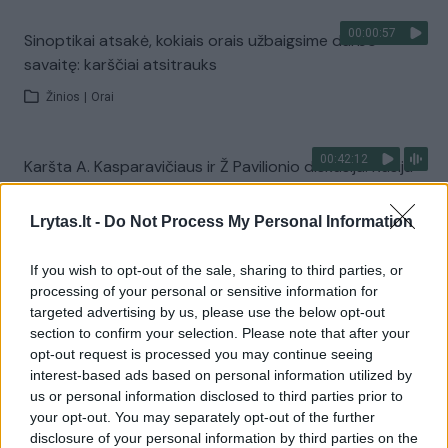
00:00:57
Sinoptikai atsakė, kokiais orais užbaigsime darbo
savaitę: karščiai atsitrauks
Žinios
|
Orai
00:42:12
Karšta A. Kasparavičiaus ir Ž Pavilionio diskusija: Rusija
– Europos šeimos narė?
Lrytas.lt -
Do Not Process My Personal Information
Laidos
|
Lietuva tiesiogiai
If you wish to opt-out of the sale, sharing to third parties, or
Visi įrašai
processing of your personal or sensitive information for
targeted advertising by us, please use the below opt-out
section to confirm your selection. Please note that after your
opt-out request is processed you may continue seeing
Žiūrimiausi įrašai
interest-based ads based on personal information utilized by
us or personal information disclosed to third parties prior to
your opt-out. You may separately opt-out of the further
disclosure of your personal information by third parties on the