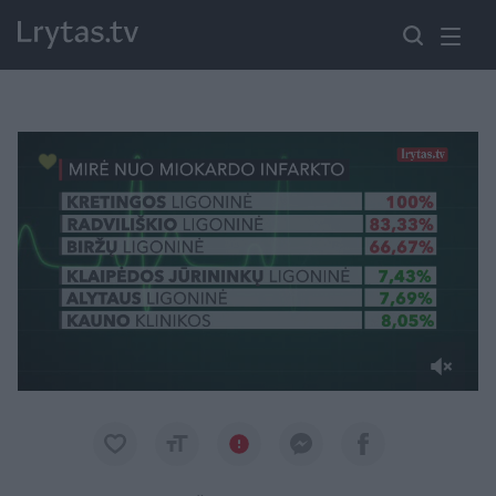
Paremkite Ukrainą