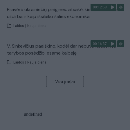
00:12:58
Pravėrė ukrainiečių pinigines: atsakė, kiek vidutiniškai
uždirba ir kaip išsilaiko šalies ekonomika
Laidos
|
Nauja diena
00:16:37
V. Sinkevičius paaiškino, kodėl dar nebuvo Koalicinės
tarybos posėdžio: esame kalbėję
Laidos
|
Nauja diena
Visi įrašai