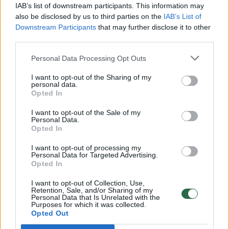
00:00:30
Vaizdai iš tragiškos avarijos Vilniaus r.: dviejų moterų ir
IAB’s list of downstream participants. This information may
vaiko gyvybių išgelbėti nepavyko
also be disclosed by us to third parties on the
IAB’s List of
Downstream Participants
that may further disclose it to other
Žinios
|
Lietuvos diena
third parties.
Personal Data Processing Opt Outs
00:00:57
Savaitės vidurys nusimato karštas: temperatūra kils iki
I want to opt-out of the Sharing of my
32 laipsnių šilumos
personal data.
Opted In
Žinios
|
Orai
I want to opt-out of the Sale of my
Personal Data.
Opted In
00:00:59
Nufilmavo, kaip patvino Vilniaus Vakarinis aplinkkelis:
vaizdas pribloškia
I want to opt-out of processing my
Personal Data for Targeted Advertising.
Žinios
|
Lietuvos diena
Opted In
I want to opt-out of Collection, Use,
Retention, Sale, and/or Sharing of my
00:00:55
Avarija Vilniuje: į stotelę įsirėžęs automobilis sužalojo
Personal Data that Is Unrelated with the
Purposes for which it was collected.
dvi moteris
Opted Out
Žinios
|
Lietuvos diena