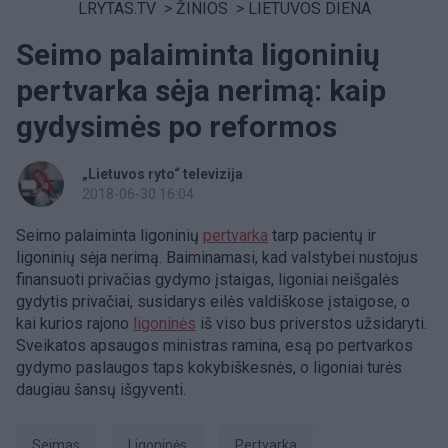
LRYTAS.TV
>
ŽINIOS
>
LIETUVOS DIENA
Seimo palaiminta ligoninių
pertvarka sėja nerimą: kaip
gydysimės po reformos
„Lietuvos ryto“ televizija
2018-06-30 16:04
Seimo palaiminta ligoninių
pertvarka
tarp pacientų ir
ligoninių sėja nerimą. Baiminamasi, kad valstybei nustojus
finansuoti privačias gydymo įstaigas, ligoniai neišgalės
gydytis privačiai, susidarys eilės valdiškose įstaigose, o
kai kurios rajono
ligoninės
iš viso bus priverstos užsidaryti.
Sveikatos apsaugos ministras ramina, esą po pertvarkos
gydymo paslaugos taps kokybiškesnės, o ligoniai turės
daugiau šansų išgyventi.
Seimas
ligoninės
pertvarka