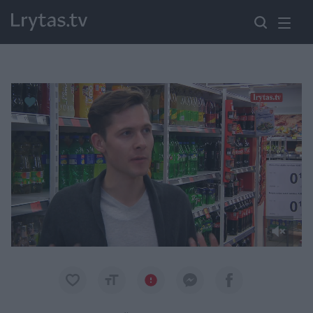
Paremkite Ukrainą