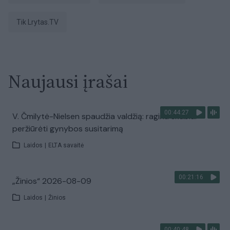
tik Lrytas.TV
Naujausi įrašai
00:44:27
V. Čmilytė-Nielsen spaudžia valdžią: ragina skubiai
peržiūrėti gynybos susitarimą
Laidos
|
ELTA savaitė
00:21:16
„Žinios“ 2026-08-09
Laidos
|
Žinios
00:40:48