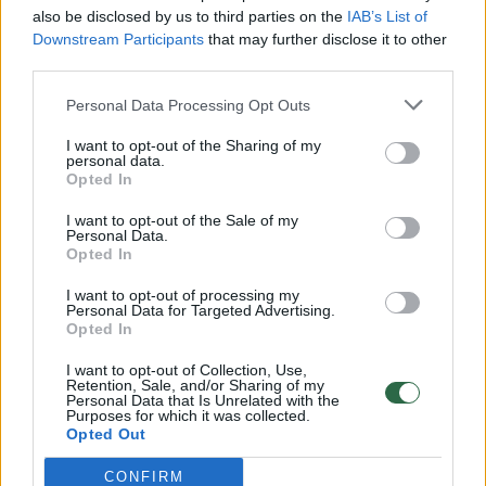
also be disclosed by us to third parties on the
IAB’s List of
Žinios
|
Lietuvos diena
Downstream Participants
that may further disclose it to other
third parties.
00:00:57
Personal Data Processing Opt Outs
Savaitės vidurys nusimato karštas: temperatūra kils iki
32 laipsnių šilumos
I want to opt-out of the Sharing of my
personal data.
Žinios
|
Orai
Opted In
I want to opt-out of the Sale of my
Personal Data.
00:15:54
V. Zalužno pasisakymą laiko bandymu įsitvirtinti
Opted In
Ukrainos politikoje: jis yra neteisus
I want to opt-out of processing my
Laidos
|
Nauja diena
Personal Data for Targeted Advertising.
Opted In
I want to opt-out of Collection, Use,
00:00:57
Sinoptikai atsakė, kokiais orais užbaigsime darbo
Retention, Sale, and/or Sharing of my
Personal Data that Is Unrelated with the
savaitę: karščiai atsitrauks
Purposes for which it was collected.
Opted Out
Žinios
|
Orai
CONFIRM