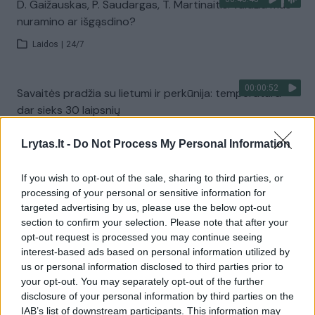
D. Gaižauskas, P. Saudargas, T. Martinaitis: valdžia mus
nuramino ar išgąsdino?
Laidos
|
24/7
00:00:52
Savaitės pradžia su lietumi ir perkūnija: temperatūra
dar sieks 30 laipsnių
Žinios
|
Orai
Lrytas.lt -
Do Not Process My Personal Information
If you wish to opt-out of the sale, sharing to third parties, or
Visi įrašai
processing of your personal or sensitive information for
targeted advertising by us, please use the below opt-out
section to confirm your selection. Please note that after your
opt-out request is processed you may continue seeing
Žiūrimiausi įrašai
interest-based ads based on personal information utilized by
us or personal information disclosed to third parties prior to
your opt-out. You may separately opt-out of the further
00:00:30
Vaizdai iš tragiškos avarijos Vilniaus r.: dviejų moterų ir
disclosure of your personal information by third parties on the
IAB’s list of downstream participants. This information may
vaiko gyvybių išgelbėti nepavyko