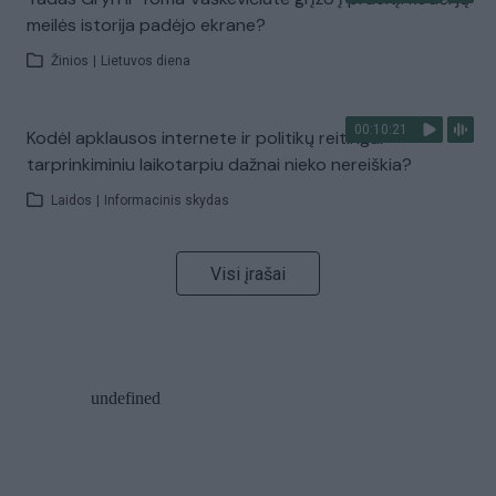
meilės istorija padėjo ekrane?
Žinios
|
Lietuvos diena
00:10:21
Kodėl apklausos internete ir politikų reitingai
tarprinkiminiu laikotarpiu dažnai nieko nereiškia?
Laidos
|
Informacinis skydas
Visi įrašai