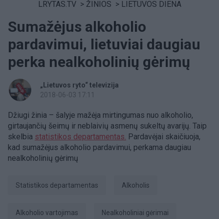
LRYTAS.TV
>
ŽINIOS
>
LIETUVOS DIENA
Sumažėjus alkoholio
pardavimui, lietuviai daugiau
perka nealkoholinių gėrimų
„Lietuvos ryto“ televizija
2018-06-03 17:11
Džiugi žinia – šalyje mažėja mirtingumas nuo alkoholio,
girtaujančių šeimų ir neblaivių asmenų sukeltų avarijų. Taip
skelbia
statistikos departamentas.
Pardavėjai skaičiuoja,
kad sumažėjus alkoholio pardavimui, perkama daugiau
nealkoholinių gėrimų
Statistikos departamentas
Alkoholis
alkoholio vartojimas
nealkoholiniai gėrimai