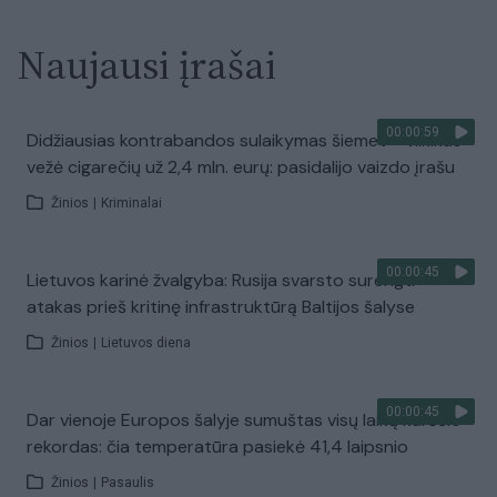
Naujausi įrašai
00:00:59
Didžiausias kontrabandos sulaikymas šiemet – vilkikas
vežė cigarečių už 2,4 mln. eurų: pasidalijo vaizdo įrašu
Žinios
|
Kriminalai
00:00:45
Lietuvos karinė žvalgyba: Rusija svarsto surengti
atakas prieš kritinę infrastruktūrą Baltijos šalyse
Žinios
|
Lietuvos diena
00:00:45
Dar vienoje Europos šalyje sumuštas visų laikų karščio
rekordas: čia temperatūra pasiekė 41,4 laipsnio
Žinios
|
Pasaulis