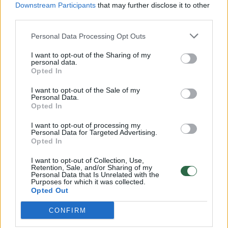
Downstream Participants
that may further disclose it to other
third parties.
00:00:30
Vaizdai iš tragiškos avarijos Vilniaus r.: dviejų moterų ir
vaiko gyvybių išgelbėti nepavyko
Personal Data Processing Opt Outs
Žinios
|
Lietuvos diena
I want to opt-out of the Sharing of my
personal data.
Opted In
00:00:59
Nufilmavo, kaip patvino Vilniaus Vakarinis aplinkkelis:
I want to opt-out of the Sale of my
Personal Data.
vaizdas pribloškia
Opted In
Žinios
|
Lietuvos diena
I want to opt-out of processing my
Personal Data for Targeted Advertising.
Opted In
00:02:01
„Pagarba pirmajai premjerei“: pasidalijo jautriais
I want to opt-out of Collection, Use,
prisiminimais apie Kazimierą Prunskienę
Retention, Sale, and/or Sharing of my
Personal Data that Is Unrelated with the
Purposes for which it was collected.
Žinios
|
Lietuvos diena
Opted Out
CONFIRM
Visi įrašai