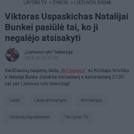
LRYTAS.TV
>
ŽINIOS
>
LIETUVOS DIENA
Viktoras Uspaskichas Natalijai
Bunkei pasiūlė tai, ko ji
negalėjo atsisakyti
„Lietuvos ryto“ televizija
2018-05-31 07:09
Karščiausių naujienų laidą
„Ant bangos“
su Kristupu Krivicku
ir Natalija Bunke žiūrėkite trečiadienį ir ketvirtadienį 21:30
val. per Lietuvos ryto televiziją!
laida
Laida ant bangos
ant bangos
Viktoras Uspaskichas
tik Lrytas.TV