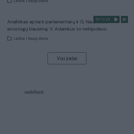
Laidos
|
Nauja diena
00:10:29
Analitikas aptarė parlamentarų ir G. Nausėdos
atostogų klausimą: V. Adamkus to nebijodavo
Laidos
|
Nauja diena
Visi įrašai