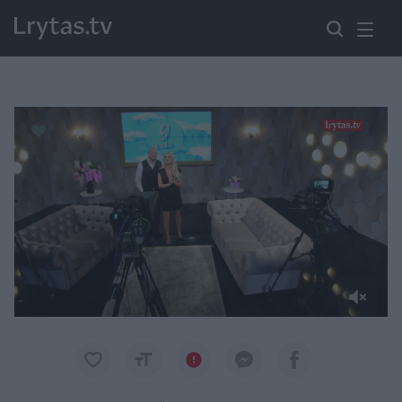
Paremkite Ukrainą