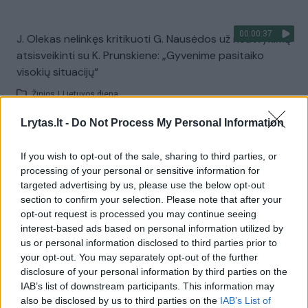
00:00:37
J. Olekas nelinkęs kritikuoti G. Nausėdos už neatvykimą
atsisveikinti su K. Prunskiene: „Gyvenime pasitaiko
visokių situacijų“
Žinios
|
Lietuvos diena
Lrytas.lt -
Do Not Process My Personal Information
Visi įrašai
If you wish to opt-out of the sale, sharing to third parties, or
processing of your personal or sensitive information for
targeted advertising by us, please use the below opt-out
Žiūrimiausi įrašai
section to confirm your selection. Please note that after your
opt-out request is processed you may continue seeing
interest-based ads based on personal information utilized by
us or personal information disclosed to third parties prior to
00:00:49
Pateikė daugiau detalių apie iš tėvų paimtus šešis
your opt-out. You may separately opt-out of the further
vaikus: jiems kilusi grėsmė
disclosure of your personal information by third parties on the
IAB’s list of downstream participants. This information may
Žinios
|
Lietuvos diena
also be disclosed by us to third parties on the
IAB’s List of