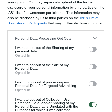
Žiūrimiausi įrašai
your opt-out. You may separately opt-out of the further
disclosure of your personal information by third parties on the
IAB’s list of downstream participants. This information may
also be disclosed by us to third parties on the
IAB’s List of
00:00:49
Pateikė daugiau detalių apie iš tėvų paimtus šešis
Downstream Participants
that may further disclose it to other
vaikus: jiems kilusi grėsmė
third parties.
Žinios
|
Lietuvos diena
Personal Data Processing Opt Outs
I want to opt-out of the Sharing of my
personal data.
00:00:30
Vaizdai iš tragiškos avarijos Vilniaus r.: dviejų moterų ir
Opted In
vaiko gyvybių išgelbėti nepavyko
I want to opt-out of the Sale of my
Žinios
|
Lietuvos diena
Personal Data.
Opted In
I want to opt-out of processing my
00:00:59
Nufilmavo, kaip patvino Vilniaus Vakarinis aplinkkelis:
Personal Data for Targeted Advertising.
Opted In
vaizdas pribloškia
Žinios
I want to opt-out of Collection, Use,
|
Lietuvos diena
Retention, Sale, and/or Sharing of my
Personal Data that Is Unrelated with the
Purposes for which it was collected.