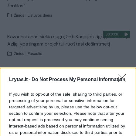
ženklas“
Žinios
|
Lietuvos diena
00:03:01
Kazachstanas siekia sugrąžinti Kaspijos tigrą į Centrinę
Aziją: ypatingam projektui ruoštasi dešimtmetį
Žinios
|
Pasaulis
00:03:41
Mėsainių mėgėjus kviečia nepražiopsoti festivalio
Lrytas.lt -
Do Not Process My Personal Information
Vilniuje: atskleidė populiariausią paruošimo būdą
Žinios
|
Lietuvos diena
If you wish to opt-out of the sale, sharing to third parties, or
processing of your personal or sensitive information for
targeted advertising by us, please use the below opt-out
Visi įrašai
section to confirm your selection. Please note that after your
opt-out request is processed you may continue seeing
interest-based ads based on personal information utilized by
us or personal information disclosed to third parties prior to