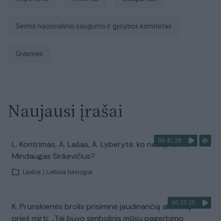
Seimo nacionalinio saugumo ir gynybos komitetas
grėsmės
Naujausi įrašai
00:41:28
L. Kontrimas, A. Lašas, A. Lyberytė: ko nesupranta
Mindaugas Sinkevičius?
Laidos
|
Lietuva tiesiogiai
00:05:25
K. Prunskienės brolis prisiminė jaudinančią akimirką
prieš mirtį: „Tai buvo simbolinis mūsų pagerbimo