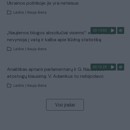
Ukrainos politikoje: jis yra neteisus
Laidos
|
Nauja diena
00:14:55
„Naujienos blogos absoliučiai visiems“: ekonomistas
nevynioja į vatą ir kalba apie liūdną statistiką
Laidos
|
Nauja diena
00:10:29
Analitikas aptarė parlamentarų ir G. Nausėdos
atostogų klausimą: V. Adamkus to nebijodavo
Laidos
|
Nauja diena
Visi įrašai