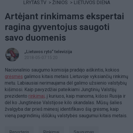
LRYTAS.TV
>
ŽINIOS
>
LIETUVOS DIENA
Artėjant rinkimams ekspertai
ragina gyventojus saugoti
savo duomenis
„Lietuvos ryto“ televizija
2018-05-07 15:20
Nacionalinio saugumo komisija pradėjo aiškintis, kokios
grėsmės
galimos kitais metais Lietuvoje vyksiančių rinkimų
metu. Labiausiai nerimaujama dėl galimo užsienio valstybių
kišimosi. Kaip pavyzdžiai pateikiami Jungtinių Valstijų
prezidento
rinkimai,
į kuriuos, kaip manoma, kišosi Rusija ir
dėl ko Jungtinėse Valstijose kilo skandalas. Mūsų šalies
žvalgyba dar prieš mėnesį identifikavo šią grėsmę, kaip
vieną pagrindinių iššūkių valstybės saugumui kitais metais.
Reporteris
Rinkimai
Saugumas