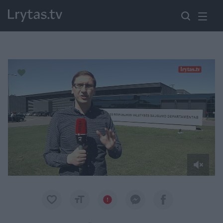
Paremkite Ukrainą