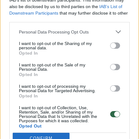
IAB’s list of downstream participants. This information may
vaiko gyvybių išgelbėti nepavyko
also be disclosed by us to third parties on the
IAB’s List of
Downstream Participants
that may further disclose it to other
Žinios
|
Lietuvos diena
third parties.
Personal Data Processing Opt Outs
00:00:57
Savaitės vidurys nusimato karštas: temperatūra kils iki
32 laipsnių šilumos
I want to opt-out of the Sharing of my
personal data.
Žinios
|
Orai
Opted In
I want to opt-out of the Sale of my
Personal Data.
00:00:59
Nufilmavo, kaip patvino Vilniaus Vakarinis aplinkkelis:
Opted In
vaizdas pribloškia
I want to opt-out of processing my
Personal Data for Targeted Advertising.
Žinios
|
Lietuvos diena
Opted In
I want to opt-out of Collection, Use,
00:00:55
Retention, Sale, and/or Sharing of my
Avarija Vilniuje: į stotelę įsirėžęs automobilis sužalojo
Personal Data that Is Unrelated with the
dvi moteris
Purposes for which it was collected.
Opted Out
Žinios
|
Lietuvos diena
CONFIRM