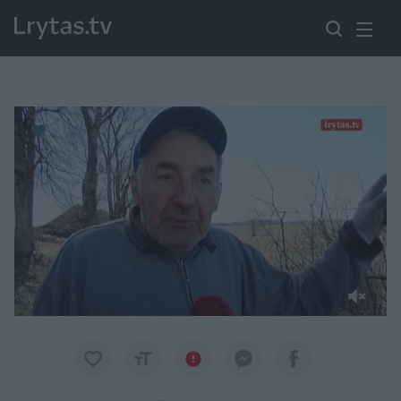
Paremkite Ukrainą