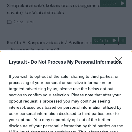
00:00:57
Sinoptikai atsakė, kokiais orais užbaigsime darbo
savaitę: karščiai atsitrauks
Žinios
|
Orai
00:42:12
Karšta A. Kasparavičiaus ir Ž Pavilionio diskusija: Rusija
– Europos šeimos narė?
Laidos
|
Lietuva tiesiogiai
Lrytas.lt -
Do Not Process My Personal Information
If you wish to opt-out of the sale, sharing to third parties, or
Visi įrašai
processing of your personal or sensitive information for
targeted advertising by us, please use the below opt-out
section to confirm your selection. Please note that after your
opt-out request is processed you may continue seeing
Žiūrimiausi įrašai
interest-based ads based on personal information utilized by
us or personal information disclosed to third parties prior to
your opt-out. You may separately opt-out of the further
disclosure of your personal information by third parties on the
00:00:30
Vaizdai iš tragiškos avarijos Vilniaus r.: dviejų moterų ir