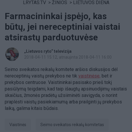
LRYTAS.TV
>
ŽINIOS
>
LIETUVOS DIENA
Farmacininkai įspėjo, kas
būtų, jei nereceptiniai vaistai
atsirastų parduotuvėse
„Lietuvos ryto“ televizija
2018-04-11 15:12
, atnaujinta 2018-04-11 16:00
Seimo sveikatos reikalų komitete aršios diskusijos dėl
nereceptinių vaistų prekybos ne tik
vaistinėse,
bet ir
prekybos centruose. Vaistininkai pasisako prieš tokį
pasiūlymą teigdami, kad taip išaugtų apsinuodijimų vaistais
skaičius, žmonės pradėtų užsiiminėti savigyda, o norint
praplėsti vaistų pasiekiamumą arba prailginti jų prekybos
laiką, galima kitais būdais.
vaistinės
Seimo sveikatos reikalų komitetas