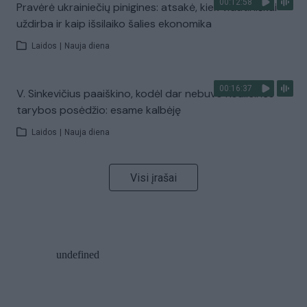
00:12:58
Pravėrė ukrainiečių pinigines: atsakė, kiek vidutiniškai
uždirba ir kaip išsilaiko šalies ekonomika
Laidos
|
Nauja diena
00:16:37
V. Sinkevičius paaiškino, kodėl dar nebuvo Koalicinės
tarybos posėdžio: esame kalbėję
Laidos
|
Nauja diena
Visi įrašai