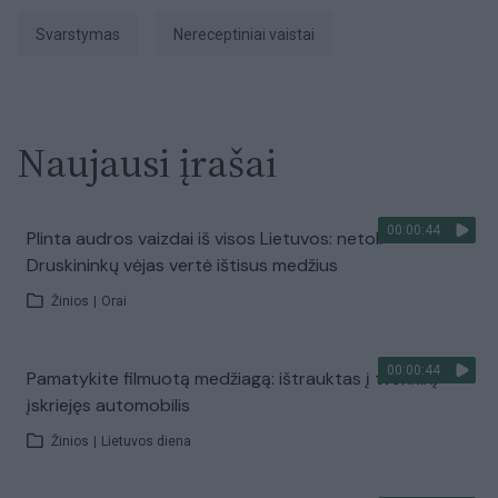
svarstymas
nereceptiniai vaistai
Naujausi įrašai
00:00:44
Plinta audros vaizdai iš visos Lietuvos: netoli
Druskininkų vėjas vertė ištisus medžius
Žinios
|
Orai
00:00:44
Pamatykite filmuotą medžiagą: ištrauktas į tvenkinį
įskriejęs automobilis
Žinios
|
Lietuvos diena