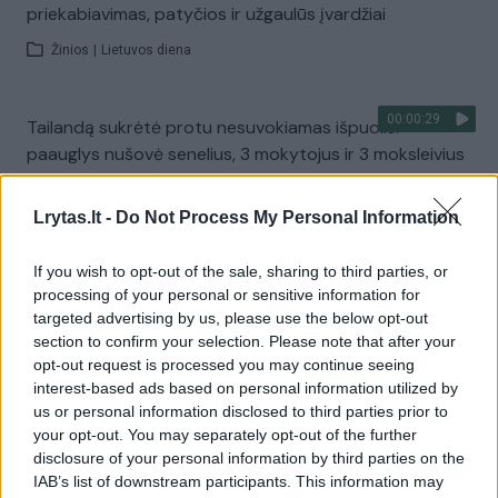
priekabiavimas, patyčios ir užgaulūs įvardžiai
Žinios
|
Lietuvos diena
00:00:29
Tailandą sukrėtė protu nesuvokiamas išpuolis:
paauglys nušovė senelius, 3 mokytojus ir 3 moksleivius
Žinios
|
Pasaulis
Lrytas.lt -
Do Not Process My Personal Information
Visi įrašai
If you wish to opt-out of the sale, sharing to third parties, or
processing of your personal or sensitive information for
targeted advertising by us, please use the below opt-out
section to confirm your selection. Please note that after your
Žiūrimiausi įrašai
opt-out request is processed you may continue seeing
interest-based ads based on personal information utilized by
us or personal information disclosed to third parties prior to
your opt-out. You may separately opt-out of the further
00:00:30
Vaizdai iš tragiškos avarijos Vilniaus r.: dviejų moterų ir
disclosure of your personal information by third parties on the
vaiko gyvybių išgelbėti nepavyko
IAB’s list of downstream participants. This information may