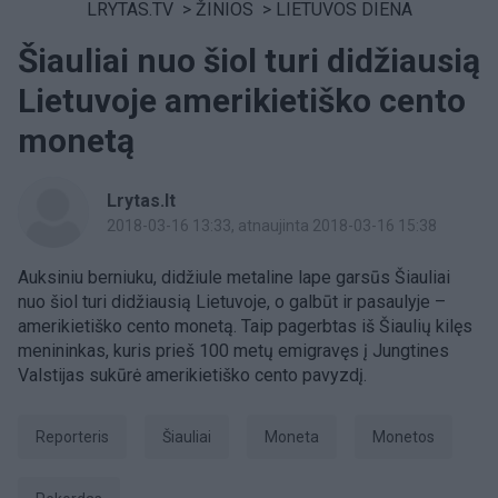
LRYTAS.TV
>
ŽINIOS
>
LIETUVOS DIENA
Šiauliai nuo šiol turi didžiausią
Lietuvoje amerikietiško cento
monetą
Lrytas.lt
2018-03-16 13:33
, atnaujinta 2018-03-16 15:38
Auksiniu berniuku, didžiule metaline lape garsūs Šiauliai
nuo šiol turi didžiausią Lietuvoje, o galbūt ir pasaulyje –
amerikietiško cento monetą. Taip pagerbtas iš Šiaulių kilęs
menininkas, kuris prieš 100 metų emigravęs į Jungtines
Valstijas sukūrė amerikietiško cento pavyzdį.
Reporteris
Šiauliai
moneta
monetos