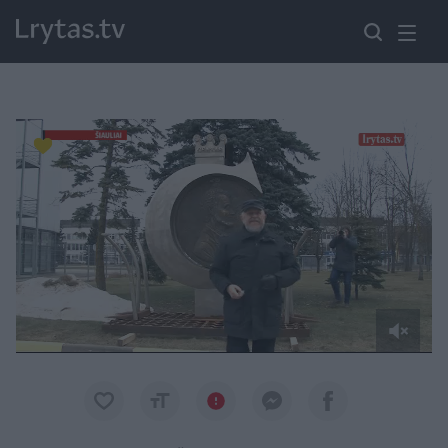
Paremkite Ukrainą