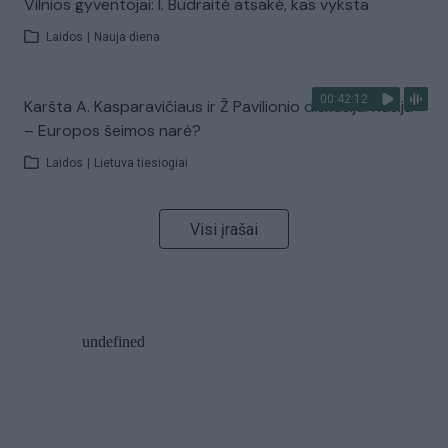
Vilnios gyventojai: I. Budraitė atsakė, kas vyksta
Laidos
|
Nauja diena
00:42:12
Karšta A. Kasparavičiaus ir Ž Pavilionio diskusija: Rusija
– Europos šeimos narė?
Laidos
|
Lietuva tiesiogiai
Visi įrašai