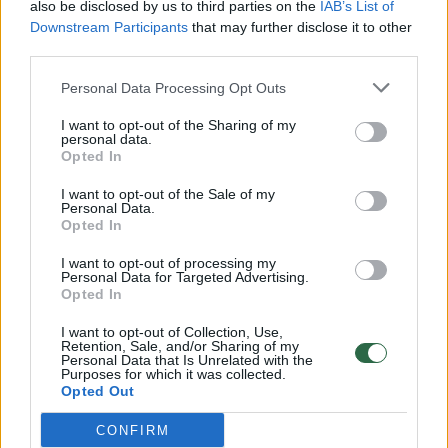
also be disclosed by us to third parties on the
IAB’s List of
Žinios
|
Lietuvos diena
Downstream Participants
that may further disclose it to other
third parties.
00:00:57
Savaitės vidurys nusimato karštas: temperatūra kils iki
Personal Data Processing Opt Outs
32 laipsnių šilumos
I want to opt-out of the Sharing of my
personal data.
Žinios
|
Orai
Opted In
I want to opt-out of the Sale of my
00:15:54
V. Zalužno pasisakymą laiko bandymu įsitvirtinti
Personal Data.
Opted In
Ukrainos politikoje: jis yra neteisus
I want to opt-out of processing my
Laidos
|
Nauja diena
Personal Data for Targeted Advertising.
Opted In
00:00:59
Nufilmavo, kaip patvino Vilniaus Vakarinis aplinkkelis:
I want to opt-out of Collection, Use,
Retention, Sale, and/or Sharing of my
vaizdas pribloškia
Personal Data that Is Unrelated with the
Purposes for which it was collected.
Opted Out
Žinios
|
Lietuvos diena
CONFIRM