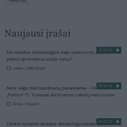
rekordas
Naujausi įrašai
00:21:56
Kai neveikia technologijos: kaip orientuotis, judėti ir
priimti sprendimus krizės metu?
Laidos
|
Išlikti rytojui
00:02:40
Nors teigė, kad šaudmenų pakankamai – Ukrainai
„Patriot“ D. Trumpas skirti nenori: raketų mes norime
Žinios
|
Pasaulis
00:03:52
Liūdna vyresnio amžiaus dirbančiųjų kasdienybė –