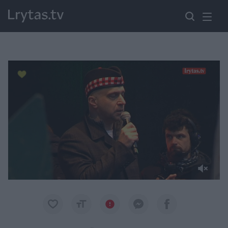
Paremkite Ukrainą