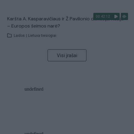
00:42:12
Karšta A. Kasparavičiaus ir Ž Pavilionio diskusija: Rusija
– Europos šeimos narė?
Laidos
|
Lietuva tiesiogiai
Visi įrašai