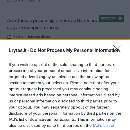
Žinios
|
Pasaulis
00:02:08
Aukštaitijos pučiamųjų orkestras Nyderlanduose
apgynė čempionų vardą
Žinios
|
Lietuvos diena
Lrytas.lt -
Do Not Process My Personal Information
Visi įrašai
If you wish to opt-out of the sale, sharing to third parties, or
processing of your personal or sensitive information for
targeted advertising by us, please use the below opt-out
Žiūrimiausi įrašai
section to confirm your selection. Please note that after your
opt-out request is processed you may continue seeing
interest-based ads based on personal information utilized by
us or personal information disclosed to third parties prior to
00:00:30
Vaizdai iš tragiškos avarijos Vilniaus r.: dviejų moterų ir
your opt-out. You may separately opt-out of the further
vaiko gyvybių išgelbėti nepavyko
disclosure of your personal information by third parties on the
IAB’s list of downstream participants. This information may
Žinios
|
Lietuvos diena
also be disclosed by us to third parties on the
IAB’s List of