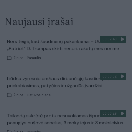
Naujausi įrašai
00:02:40
Nors teigė, kad šaudmenų pakankamai – Ukrainai
„Patriot“ D. Trumpas skirti nenori: raketų mes norime
Žinios
|
Pasaulis
00:03:52
Liūdna vyresnio amžiaus dirbančiųjų kasdienybė –
priekabiavimas, patyčios ir užgaulūs įvardžiai
Žinios
|
Lietuvos diena
00:00:29
Tailandą sukrėtė protu nesuvokiamas išpuolis:
paauglys nušovė senelius, 3 mokytojus ir 3 moksleivius