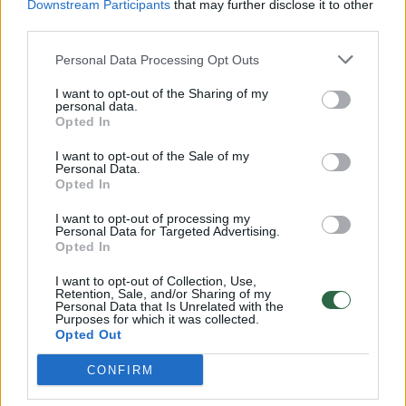
Downstream Participants
that may further disclose it to other
third parties.
00:00:57
Savaitės vidurys nusimato karštas: temperatūra kils iki
32 laipsnių šilumos
Personal Data Processing Opt Outs
Žinios
|
Orai
I want to opt-out of the Sharing of my
personal data.
Opted In
00:00:59
Nufilmavo, kaip patvino Vilniaus Vakarinis aplinkkelis:
I want to opt-out of the Sale of my
vaizdas pribloškia
Personal Data.
Opted In
Žinios
|
Lietuvos diena
I want to opt-out of processing my
Personal Data for Targeted Advertising.
Opted In
00:15:54
V. Zalužno pasisakymą laiko bandymu įsitvirtinti
I want to opt-out of Collection, Use,
Ukrainos politikoje: jis yra neteisus
Retention, Sale, and/or Sharing of my
Personal Data that Is Unrelated with the
Laidos
|
Nauja diena
Purposes for which it was collected.
Opted Out
CONFIRM
Visi įrašai