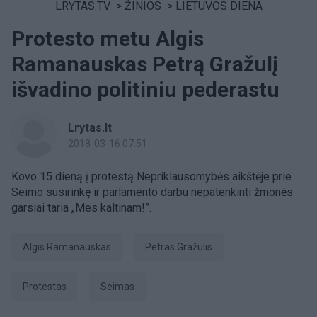
LRYTAS.TV
>
ŽINIOS
>
LIETUVOS DIENA
Protesto metu Algis
Ramanauskas Petrą Gražulį
išvadino politiniu pederastu
Lrytas.lt
2018-03-16 07:51
Kovo 15 dieną į protestą Nepriklausomybės aikštėje prie
Seimo susirinkę ir parlamento darbu nepatenkinti žmonės
garsiai taria „Mes kaltinam!”.
Algis Ramanauskas
Petras Gražulis
Protestas
Seimas