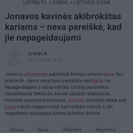
LRYTAS.TV
>
ŽINIOS
>
LIETUVOS DIENA
Jonavos kavinės akibrokštas
kariams – neva pareiškė, kad
jie nepageidaujami
Lrytas.lt
2018-03-08 14:17
Jonavos
užkandinėje
papietauti ketinę Lietuvos
kariai
liko
priblokšti. Jiems neva buvo pareikšta, kad
kariai
čia
nepageidaujami ir atsisveikinta. Istoriją paviešinus
socialiniuose tinkluose, kavinę užplūdo skambučiai,
internete pasipylė komentarai.
Kavinės
savininkė tikina, kad
kariai
maisto negavo todėl, kad nedirbo virtuvė, o dėl
sugadintos reputacijos ketina bylinėtis teisme.
Jonava
kariai
užkandinė
Reporteris