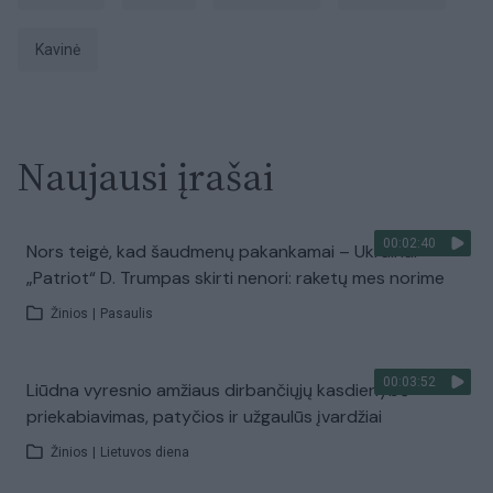
kavinė
Naujausi įrašai
00:02:40
Nors teigė, kad šaudmenų pakankamai – Ukrainai
„Patriot“ D. Trumpas skirti nenori: raketų mes norime
Žinios
|
Pasaulis
00:03:52
Liūdna vyresnio amžiaus dirbančiųjų kasdienybė –
priekabiavimas, patyčios ir užgaulūs įvardžiai
Žinios
|
Lietuvos diena