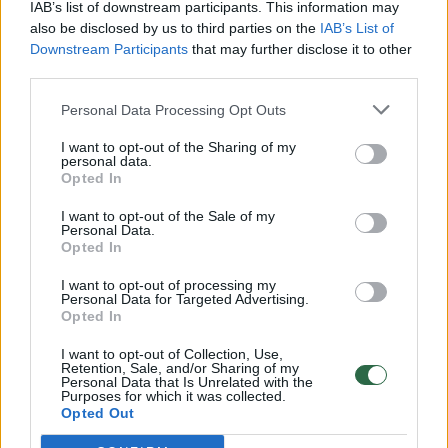
Vaizdai iš tragiškos avarijos Vilniaus r.: dviejų moterų ir
IAB’s list of downstream participants. This information may
vaiko gyvybių išgelbėti nepavyko
also be disclosed by us to third parties on the
IAB’s List of
Downstream Participants
that may further disclose it to other
Žinios
|
Lietuvos diena
third parties.
Personal Data Processing Opt Outs
00:00:57
Savaitės vidurys nusimato karštas: temperatūra kils iki
I want to opt-out of the Sharing of my
32 laipsnių šilumos
personal data.
Opted In
Žinios
|
Orai
I want to opt-out of the Sale of my
Personal Data.
00:00:59
Opted In
Nufilmavo, kaip patvino Vilniaus Vakarinis aplinkkelis:
vaizdas pribloškia
I want to opt-out of processing my
Personal Data for Targeted Advertising.
Žinios
|
Lietuvos diena
Opted In
I want to opt-out of Collection, Use,
Retention, Sale, and/or Sharing of my
00:15:54
V. Zalužno pasisakymą laiko bandymu įsitvirtinti
Personal Data that Is Unrelated with the
Purposes for which it was collected.
Ukrainos politikoje: jis yra neteisus
Opted Out
Laidos
|
Nauja diena