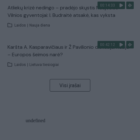
00:14:33
Atliekų krizė nedingo – pradėjo skųstis Naujosios
Vilnios gyventojai: I. Budraitė atsakė, kas vyksta
Laidos
|
Nauja diena
00:42:12
Karšta A. Kasparavičiaus ir Ž Pavilionio diskusija: Rusija
– Europos šeimos narė?
Laidos
|
Lietuva tiesiogiai
Visi įrašai