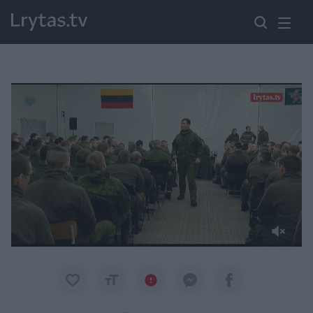
Paremkite Ukrainą