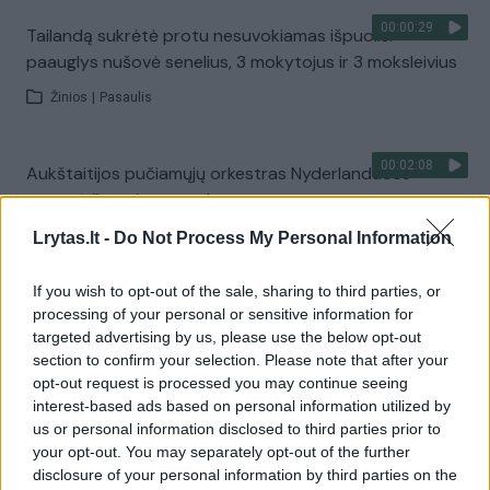
00:00:29
Tailandą sukrėtė protu nesuvokiamas išpuolis:
paauglys nušovė senelius, 3 mokytojus ir 3 moksleivius
Žinios
|
Pasaulis
00:02:08
Aukštaitijos pučiamųjų orkestras Nyderlanduose
apgynė čempionų vardą
Žinios
|
Lietuvos diena
Lrytas.lt -
Do Not Process My Personal Information
If you wish to opt-out of the sale, sharing to third parties, or
Visi įrašai
processing of your personal or sensitive information for
targeted advertising by us, please use the below opt-out
section to confirm your selection. Please note that after your
opt-out request is processed you may continue seeing
Žiūrimiausi įrašai
interest-based ads based on personal information utilized by
us or personal information disclosed to third parties prior to
your opt-out. You may separately opt-out of the further
disclosure of your personal information by third parties on the
00:00:30