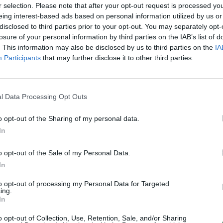
r selection. Please note that after your opt-out request is processed y
jau
eing interest-based ads based on personal information utilized by us or
Pru
disclosed to third parties prior to your opt-out. You may separately opt-
losure of your personal information by third parties on the IAB’s list of
. This information may also be disclosed by us to third parties on the
IA
Visi įrašai
Participants
that may further disclose it to other third parties.
1:33
00:01:54
jeras ​
K. Prunskienė išlydėta į paskutinę kelionę:
– už
l Data Processing Opt Outs
užfiksavo ceremonijos vaizdus iš arti
Žinios
|
Lietuvos diena
o opt-out of the Sharing of my personal data.
In
o opt-out of the Sale of my Personal Data.
00:12:58
giamai
Pravėrė ukrainiečių pinigines: atsakė, kiek
In
dinėti
vidutiniškai uždirba ir kaip išsilaiko šalies
ekonomika
to opt-out of processing my Personal Data for Targeted
ing.
In
Laidos
|
Nauja diena
o opt-out of Collection, Use, Retention, Sale, and/or Sharing