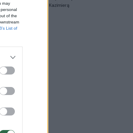
ou may
triais prisiminimais apie Kazimierą
 personal
nskienę
out of the
 downstream
Žinios
|
Lietuvos diena
B’s List of