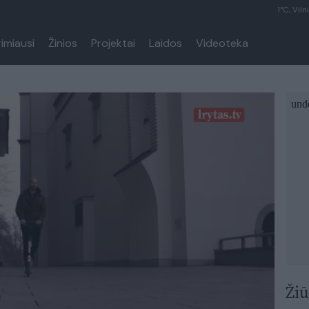
1°C, Viln
rimiausi
Žinios
Projektai
Laidos
Videoteka
Žiū