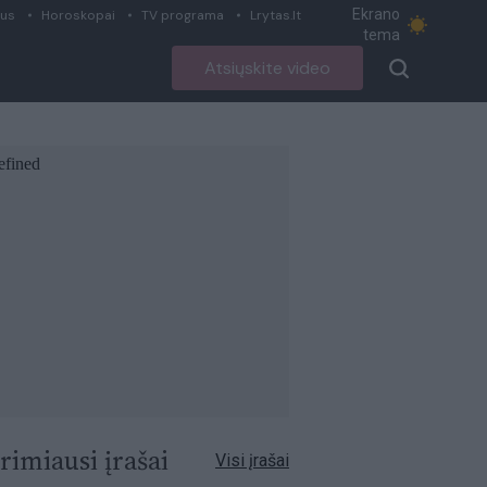
Ekrano
ius
Horoskopai
TV programa
Lrytas.lt
tema
Atsiųskite video
rimiausi įrašai
Visi įrašai