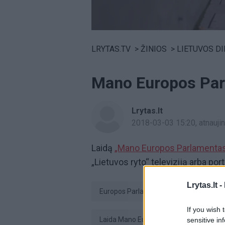
Volume
0%
LRYTAS.TV
>
ŽINIOS
>
LIETUVOS D
Mano Europos Par
Lrytas.lt
2018-03-03 15:20
, atnauj
Laidą
„Mano Europos Parlamenta
„Lietuvos ryto“ televiziją arba port
Lrytas.lt -
Europos Parlamentas (EP)
eur
If you wish 
Laida Mano Europos Parlamentas
sensitive in