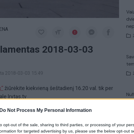
Vaiz
dvi
ne
IENA
lamentas 2018-03-03
Sav
tem
inta 2018-03-03 15:49
s“
žiūrėkite kiekvieną šeštadienį 16.20 val. tik per
Nuf
ale lrytas.tv
Vak
Do Not Process My Personal Information
oparlamentaras
tik Lrytas.TV
to opt-out of the sale, sharing to third parties, or processing of your per
Mano Europos Parlamentas
formation for targeted advertising by us, please use the below opt-out s
„Pa