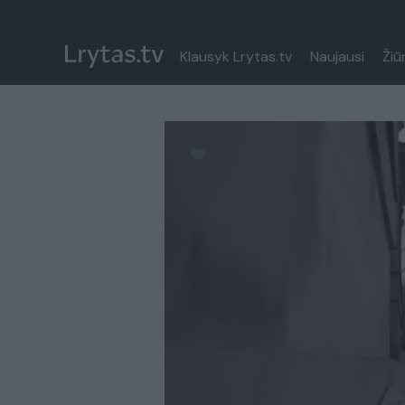
Klausyk Lrytas.tv
Naujausi
Žiū
Paremkite Ukrainą