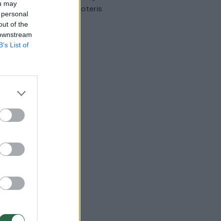
ou may
omobilis sužalojo dvi moteris
 personal
out of the
Žinios
|
Lietuvos diena
 downstream
B’s List of