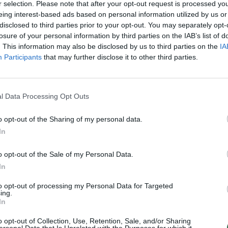
auga
žuvo
r selection. Please note that after your opt-out request is processed y
aut
eing interest-based ads based on personal information utilized by us or
disclosed to third parties prior to your opt-out. You may separately opt-
losure of your personal information by third parties on the IAB’s list of
. This information may also be disclosed by us to third parties on the
IA
Participants
that may further disclose it to other third parties.
Visi įrašai
0:57
00:42:12
aigsime
Karšta A. Kasparavičiaus ir Ž Pavilionio
l Data Processing Opt Outs
diskusija: Rusija – Europos šeimos narė?
o opt-out of the Sharing of my personal data.
Laidos
|
Lietuva tiesiogiai
In
o opt-out of the Sale of my Personal Data.
2:33
00:04:00
dens
Kuprines pasvėrę specialistai įspėja apie
In
e:
pavojingą įprotį: tą daro daugiau nei pusė
pradinukų
to opt-out of processing my Personal Data for Targeted
ing.
Žinios
|
Lietuvos diena
In
o opt-out of Collection, Use, Retention, Sale, and/or Sharing
ersonal Data that Is Unrelated with the Purposes for which it