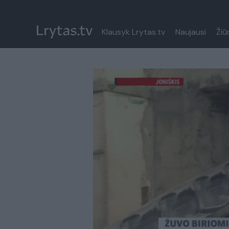
Klausyk Lrytas.tv
Naujausi
Žiū
Paremkite Ukrainą