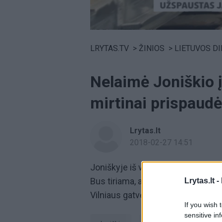
Volume
0%
LRYTAS.TV
>
ŽINIOS
>
LIETUVOS D
Nelaimė Joniškio į
mirtinai prispaudė
Lrytas.lt
2018-02-27 14:51
Joniškyje iš vagono pilamos birios
Bus tiriama, ar nepažeistos darbo 
Lrytas.lt -
Vilniaus gatvėje esančios bendrovė
If you wish 
sensitive in