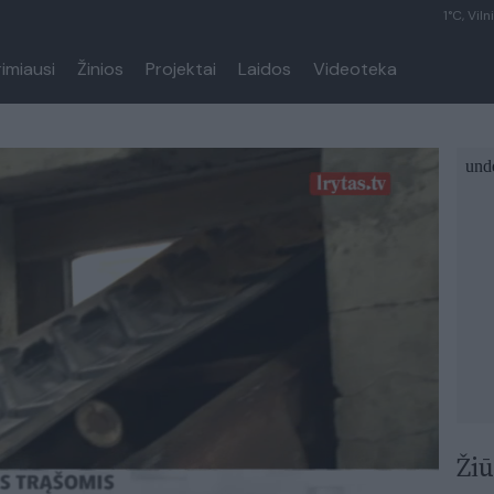
1°C, Viln
rimiausi
Žinios
Projektai
Laidos
Videoteka
Žiū