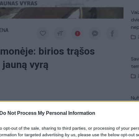
Vaiz
dvi
ne
IENA
monėje: birios trąšos
Sav
 jauną vyrą
tem
Nuf
 trąšos prispaudė ir mirtinai sužalojo jauną vyrą.
Vak
saugos taisyklės. Nelaimė įvyko prieš vidurdienį,
Do Not Process My Personal Information
s teritorijoje.
to opt-out of the sale, sharing to third parties, or processing of your per
formation for targeted advertising by us, please use the below opt-out s
Avar