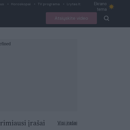
Ekrano
ius
Horoskopai
TV programa
Lrytas.lt
tema
Atsiųskite video
rimiausi įrašai
Visi įrašai