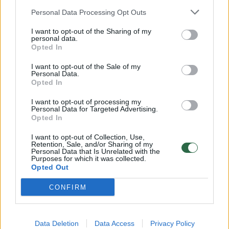
Žinios
|
Orai
Personal Data Processing Opt Outs
I want to opt-out of the Sharing of my
00:15:54
personal data.
V. Zalužno pasisakymą laiko bandymu įsitvirtinti
Opted In
Ukrainos politikoje: jis yra neteisus
I want to opt-out of the Sale of my
Laidos
|
Nauja diena
Personal Data.
Opted In
I want to opt-out of processing my
00:00:57
Sinoptikai atsakė, kokiais orais užbaigsime darbo
Personal Data for Targeted Advertising.
savaitę: karščiai atsitrauks
Opted In
Žinios
|
Orai
I want to opt-out of Collection, Use,
Retention, Sale, and/or Sharing of my
Personal Data that Is Unrelated with the
Purposes for which it was collected.
Opted Out
Visi įrašai
CONFIRM
Klausyk Lrytas.TV
Data Deletion
Data Access
Privacy Policy