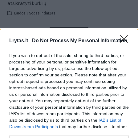
atsikratyti kurklių
Laidos
|
Sodas ir daržas
Visi įrašai
Lrytas.lt -
Do Not Process My Personal Information
If you wish to opt-out of the sale, sharing to third parties, or
Žiūrimiausi įrašai
processing of your personal or sensitive information for
targeted advertising by us, please use the below opt-out
section to confirm your selection. Please note that after your
opt-out request is processed you may continue seeing
00:00:30
Vaizdai iš tragiškos avarijos Vilniaus r.: dviejų moterų ir
interest-based ads based on personal information utilized by
vaiko gyvybių išgelbėti nepavyko
us or personal information disclosed to third parties prior to
your opt-out. You may separately opt-out of the further
Žinios
|
Lietuvos diena
disclosure of your personal information by third parties on the
IAB’s list of downstream participants. This information may
also be disclosed by us to third parties on the
IAB’s List of
00:00:57
Savaitės vidurys nusimato karštas: temperatūra kils iki
Downstream Participants
that may further disclose it to other
32 laipsnių šilumos
third parties.