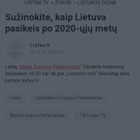
LRYTAS.TV
>
ŽINIOS
>
LIETUVOS DIENA
Sužinokite, kaip Lietuva
pasikeis po 2020-ųjų metų
Lrytas.lt
2018-02-24 14:51
Laidą
„Mano Europos Parlamentas“
žiūrėkite kiekvieną
šeštadienį 16.20 val. tik per „Lietuvos ryto“ televiziją arba
portale lrytas.tv
laida
Laida Mano Europos Parlamentas
Mano Europos Parlamentas
tik Lrytas.TV