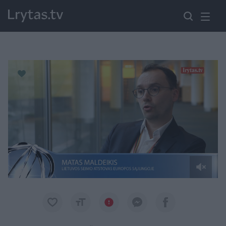
Paremkite Ukrainą