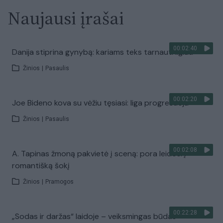
Naujausi įrašai
00:02:40
Danija stiprina gynybą: kariams teks tarnauti ilgiau
Žinios
|
Pasaulis
00:02:20
Joe Bideno kova su vėžiu tęsiasi: liga progresuoja
Žinios
|
Pasaulis
00:02:08
A. Tapinas žmoną pakvietė į sceną: pora leidosi į
romantišką šokį
Žinios
|
Pramogos
00:22:28
„Sodas ir daržas“ laidoje – veiksmingas būdas