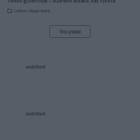
Vilnios gyventojai: I. Budraitė atsakė, kas vyksta
Laidos
|
Nauja diena
Visi įrašai