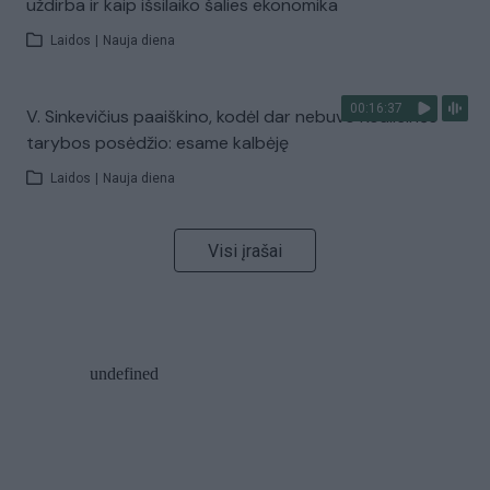
uždirba ir kaip išsilaiko šalies ekonomika
Laidos
|
Nauja diena
00:16:37
V. Sinkevičius paaiškino, kodėl dar nebuvo Koalicinės
tarybos posėdžio: esame kalbėję
Laidos
|
Nauja diena
Visi įrašai