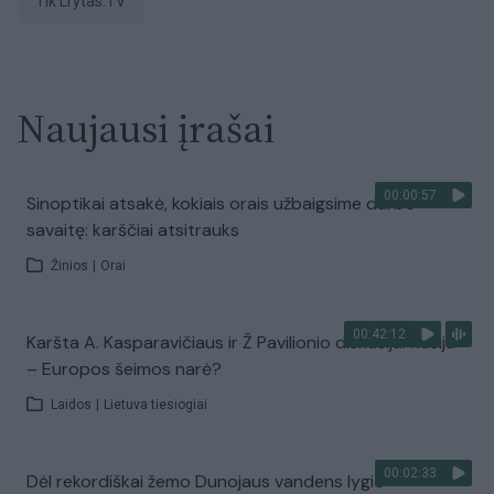
tik Lrytas.TV
Naujausi įrašai
00:00:57
Sinoptikai atsakė, kokiais orais užbaigsime darbo
savaitę: karščiai atsitrauks
Žinios
|
Orai
00:42:12
Karšta A. Kasparavičiaus ir Ž Pavilionio diskusija: Rusija
– Europos šeimos narė?
Laidos
|
Lietuva tiesiogiai
00:02:33
Dėl rekordiškai žemo Dunojaus vandens lygio –