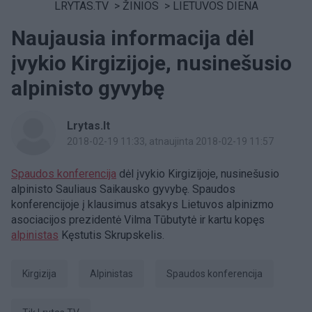
LRYTAS.TV
>
ŽINIOS
>
LIETUVOS DIENA
Naujausia informacija dėl
įvykio Kirgizijoje, nusinešusio
alpinisto gyvybę
Lrytas.lt
2018-02-19 11:33
, atnaujinta 2018-02-19 11:57
Spaudos konferencija
dėl įvykio Kirgizijoje, nusinešusio
alpinisto Sauliaus Saikausko gyvybę. Spaudos
konferencijoje į klausimus atsakys Lietuvos alpinizmo
asociacijos prezidentė Vilma Tūbutytė ir kartu kopęs
alpinistas
Kęstutis Skrupskelis.
Kirgizija
alpinistas
spaudos konferencija