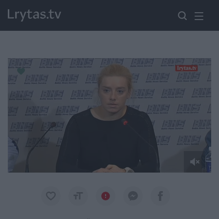
Paremkite Ukrainą