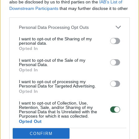
also be disclosed by us to third parties on the
IAB’s List of
Žinios
|
Lietuvos diena
Downstream Participants
that may further disclose it to other
third parties.
00:00:57
Savaitės vidurys nusimato karštas: temperatūra kils iki
Personal Data Processing Opt Outs
32 laipsnių šilumos
I want to opt-out of the Sharing of my
personal data.
Žinios
|
Orai
Opted In
I want to opt-out of the Sale of my
00:00:59
Nufilmavo, kaip patvino Vilniaus Vakarinis aplinkkelis:
Personal Data.
Opted In
vaizdas pribloškia
I want to opt-out of processing my
Žinios
|
Lietuvos diena
Personal Data for Targeted Advertising.
Opted In
00:00:55
Avarija Vilniuje: į stotelę įsirėžęs automobilis sužalojo
I want to opt-out of Collection, Use,
Retention, Sale, and/or Sharing of my
dvi moteris
Personal Data that Is Unrelated with the
Purposes for which it was collected.
Opted Out
Žinios
|
Lietuvos diena
CONFIRM