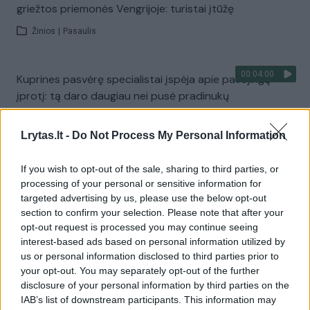
griežtos priemonės Vengrijoje: turistai įtūžę
Žinios
|
Pasaulis
00:04:00
Kuprines pasvėrę specialistai įspėja apie pavojingą
įprotį: tą daro daugiau nei pusė pradinukų
Žinios
|
Lietuvos diena
Lrytas.lt -
Do Not Process My Personal Information
Visi įrašai
If you wish to opt-out of the sale, sharing to third parties, or
processing of your personal or sensitive information for
targeted advertising by us, please use the below opt-out
section to confirm your selection. Please note that after your
Žiūrimiausi įrašai
opt-out request is processed you may continue seeing
interest-based ads based on personal information utilized by
us or personal information disclosed to third parties prior to
your opt-out. You may separately opt-out of the further
00:00:30
Vaizdai iš tragiškos avarijos Vilniaus r.: dviejų moterų ir
disclosure of your personal information by third parties on the
vaiko gyvybių išgelbėti nepavyko
IAB’s list of downstream participants. This information may