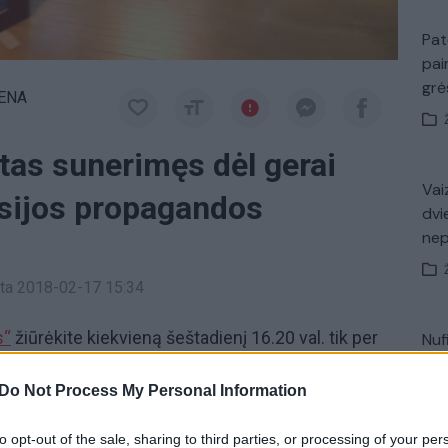
Pat
pai
gr
IENA
as sunerimęs dėl gerai
Vaiz
sijos propagandos
dvi
ne
inta 2018-02-17 15:34
s“
žiūrėkite kiekvieną šeštadienį 16.20 val. tik per
Nuf
Vak
ale lrytas.tv
Do Not Process My Personal Information
parlamentarai
tik Lrytas.TV
to opt-out of the sale, sharing to third parties, or processing of your per