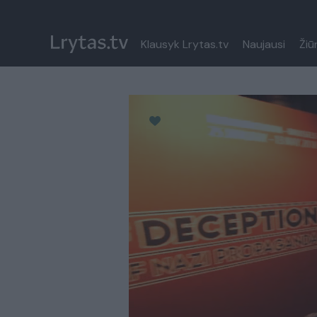
Klausyk Lrytas.tv
Naujausi
Žiū
Paremkite Ukrainą