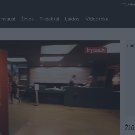
1°C, Viln
rimiausi
Žinios
Projektai
Laidos
Videoteka
Žiū