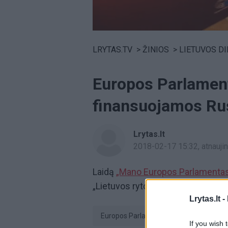
Volume
0%
LRYTAS.TV
>
ŽINIOS
>
LIETUVOS D
Europos Parlament
finansuojamos Ru
Lrytas.lt
2018-02-17 15:32
, atnauj
Laidą
„Mano Europos Parlamenta
„Lietuvos ryto“ televiziją arba port
Lrytas.lt -
Europos Parlamentas (EP)
euro
If you wish 