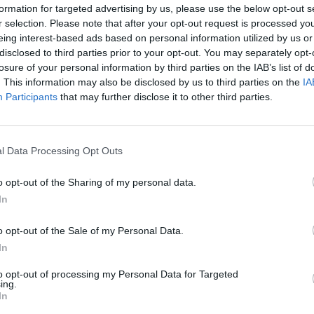
formation for targeted advertising by us, please use the below opt-out s
„Pa
Mano Europos Parlamentas
r selection. Please note that after your opt-out request is processed y
jau
eing interest-based ads based on personal information utilized by us or
Pru
disclosed to third parties prior to your opt-out. You may separately opt-
losure of your personal information by third parties on the IAB’s list of
. This information may also be disclosed by us to third parties on the
IA
Participants
that may further disclose it to other third parties.
Visi įrašai
00:05:25
ko
K. Prunskienės brolis prisiminė jaudinančią
l Data Processing Opt Outs
akimirką prieš mirtį: „Tai buvo simbolinis
o opt-out of the Sharing of my personal data.
mūsų pagerbimo ženklas“
In
Žinios
|
Lietuvos diena
o opt-out of the Sale of my Personal Data.
In
3:01
00:03:41
ijos
Mėsainių mėgėjus kviečia nepražiopsoti
ojektui
festivalio Vilniuje: atskleidė populiariausią
to opt-out of processing my Personal Data for Targeted
ing.
paruošimo būdą
In
Žinios
|
Lietuvos diena