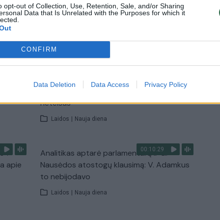
o opt-out of Collection, Use, Retention, Sale, and/or Sharing
ersonal Data that Is Unrelated with the Purposes for which it
lected.
Out
TV
Visi įrašai
CONFIRM
00:15:54
ko
V. Zalužno pasisakymą laiko bandymu
Data Deletion
Data Access
Privacy Policy
įsitvirtinti Ukrainos politikoje: jis yra
neteisus
Laidos
|
Nauja diena
00:10:29
s“:
Analitikas aptarė parlamentarų ir G.
ba apie
Nausėdos atostogų klausimą: V. Adamkus
to nebijodavo
Laidos
|
Nauja diena