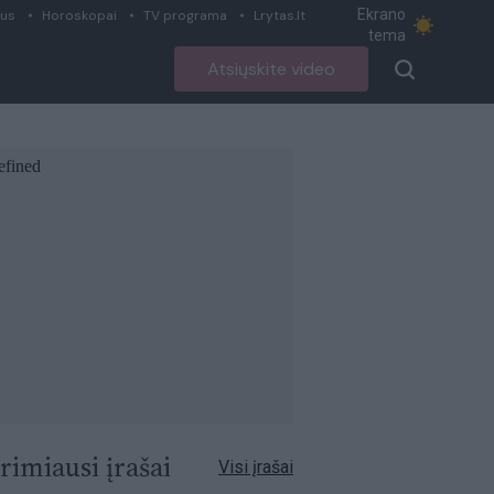
Ekrano
ius
Horoskopai
TV programa
Lrytas.lt
tema
Atsiųskite video
rimiausi įrašai
Visi įrašai