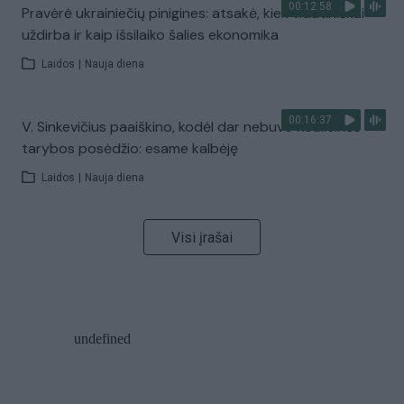
00:12:58
Pravėrė ukrainiečių pinigines: atsakė, kiek vidutiniškai
uždirba ir kaip išsilaiko šalies ekonomika
Laidos
|
Nauja diena
00:16:37
V. Sinkevičius paaiškino, kodėl dar nebuvo Koalicinės
tarybos posėdžio: esame kalbėję
Laidos
|
Nauja diena
Visi įrašai