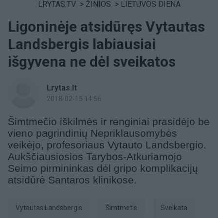
LRYTAS.TV
>
ŽINIOS
>
LIETUVOS DIENA
Ligoninėje atsidūręs Vytautas
Landsbergis labiausiai
išgyvena ne dėl sveikatos
Lrytas.lt
2018-02-15 14:56
Šimtmečio iškilmės ir renginiai prasidėjo be
vieno pagrindinių Nepriklausomybės
veikėjo, profesoriaus Vytauto Landsbergio.
Aukščiausiosios Tarybos-Atkuriamojo
Seimo pirmininkas dėl gripo komplikacijų
atsidūrė Santaros klinikose.
Vytautas Landsbergis
šimtmetis
Sveikata