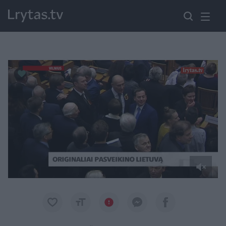
Paremkite Ukrainą