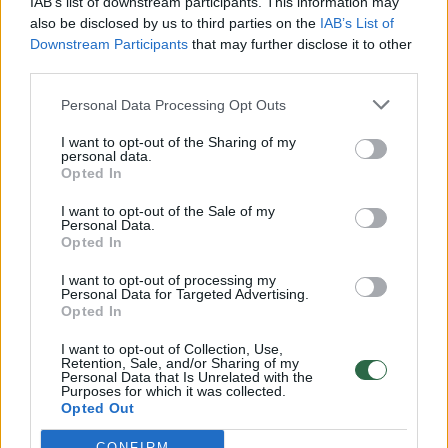
IAB’s list of downstream participants. This information may
vaiko gyvybių išgelbėti nepavyko
also be disclosed by us to third parties on the
IAB’s List of
Downstream Participants
that may further disclose it to other
Žinios
|
Lietuvos diena
third parties.
Personal Data Processing Opt Outs
00:00:57
Savaitės vidurys nusimato karštas: temperatūra kils iki
32 laipsnių šilumos
I want to opt-out of the Sharing of my
personal data.
Opted In
Žinios
|
Orai
I want to opt-out of the Sale of my
Personal Data.
00:00:59
Nufilmavo, kaip patvino Vilniaus Vakarinis aplinkkelis:
Opted In
vaizdas pribloškia
I want to opt-out of processing my
Personal Data for Targeted Advertising.
Žinios
|
Lietuvos diena
Opted In
I want to opt-out of Collection, Use,
00:00:55
Retention, Sale, and/or Sharing of my
Avarija Vilniuje: į stotelę įsirėžęs automobilis sužalojo
Personal Data that Is Unrelated with the
dvi moteris
Purposes for which it was collected.
Opted Out
Žinios
|
Lietuvos diena
CONFIRM