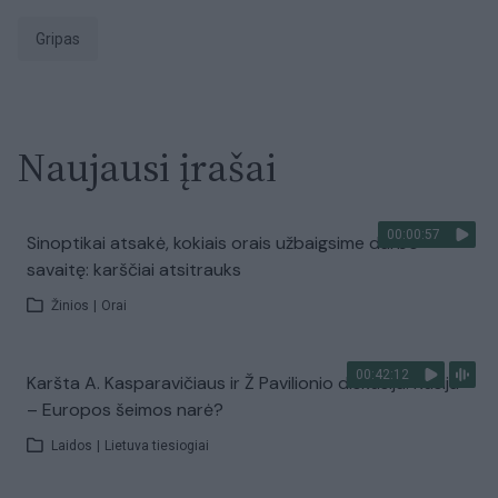
Gripas
Naujausi įrašai
00:00:57
Sinoptikai atsakė, kokiais orais užbaigsime darbo
savaitę: karščiai atsitrauks
Žinios
|
Orai
00:42:12
Karšta A. Kasparavičiaus ir Ž Pavilionio diskusija: Rusija
– Europos šeimos narė?
Laidos
|
Lietuva tiesiogiai