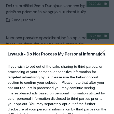
00:02:33
Dėl rekordiškai žemo Dunojaus vandens lygio –
griežtos priemonės Vengrijoje: turistai įtūžę
Žinios
|
Pasaulis
00:04:00
Kuprines pasvėrę specialistai įspėja apie pavojingą
įprotį: tą daro daugiau nei pusė pradinukų
Žinios
|
Lietuvos diena
Lrytas.lt -
Do Not Process My Personal Information
If you wish to opt-out of the sale, sharing to third parties, or
Visi įrašai
processing of your personal or sensitive information for
targeted advertising by us, please use the below opt-out
section to confirm your selection. Please note that after your
opt-out request is processed you may continue seeing
Žiūrimiausi įrašai
interest-based ads based on personal information utilized by
us or personal information disclosed to third parties prior to
your opt-out. You may separately opt-out of the further
disclosure of your personal information by third parties on the
00:00:30
Vaizdai iš tragiškos avarijos Vilniaus r.: dviejų moterų ir