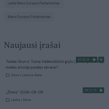
Laida Mano Europos Parlamentas
Mano Europos Parlamentas
Naujausi įrašai
00:42:29
Tadas Gryn ir Toma Vaškevičiūtė grįžo į praeitį: kodėl jų
meilės istorija padėjo ekrane?
Žinios
|
Lietuvos diena
00:21:19
„Žinios“ 2026-08-08
Laidos
|
Žinios