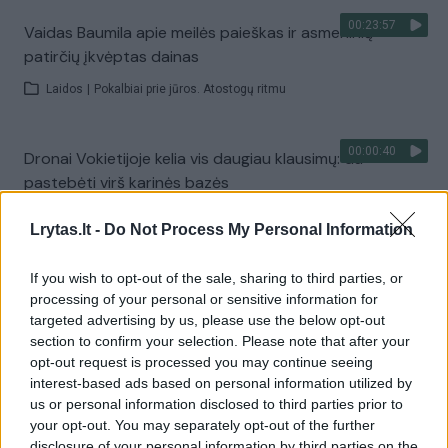
00:23:57
Vaidas Baumila apie meilės paieškas ir asmeninių
patirčių įkvėptas dainas
Laidos
|
Pokalbiai prie jūros. Atostogų ritmu
00:00:40
Dronai Vokietijoje kelia vis daugiau klausimų: du
pastebėti virš karinės bazės
Žinios
|
Pasaulis
Lrytas.lt -
Do Not Process My Personal Information
If you wish to opt-out of the sale, sharing to third parties, or
Visi įrašai
processing of your personal or sensitive information for
targeted advertising by us, please use the below opt-out
section to confirm your selection. Please note that after your
opt-out request is processed you may continue seeing
Žiūrimiausi įrašai
interest-based ads based on personal information utilized by
us or personal information disclosed to third parties prior to
your opt-out. You may separately opt-out of the further
00:00:30
disclosure of your personal information by third parties on the