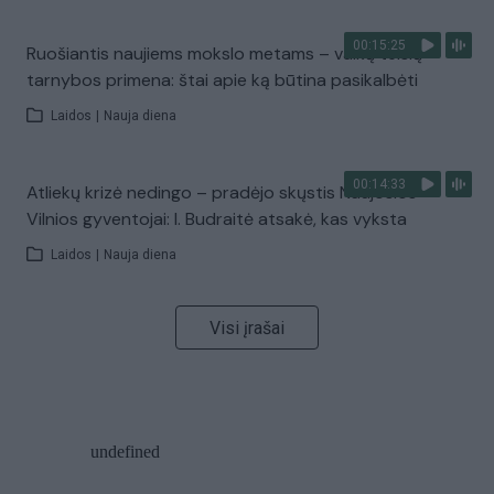
00:15:25
Ruošiantis naujiems mokslo metams – vaikų teisių
tarnybos primena: štai apie ką būtina pasikalbėti
Laidos
|
Nauja diena
00:14:33
Atliekų krizė nedingo – pradėjo skųstis Naujosios
Vilnios gyventojai: I. Budraitė atsakė, kas vyksta
Laidos
|
Nauja diena
Visi įrašai