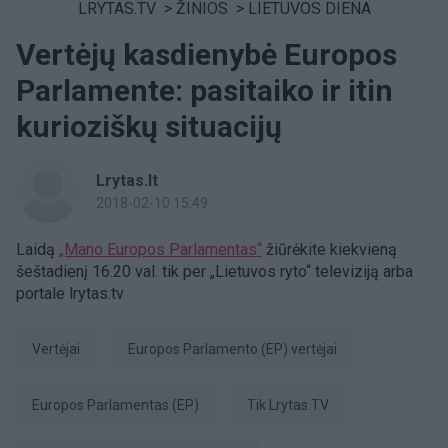
LRYTAS.TV
>
ŽINIOS
>
LIETUVOS DIENA
Vertėjų kasdienybė Europos
Parlamente: pasitaiko ir itin
kurioziškų situacijų
Lrytas.lt
2018-02-10 15:49
Laidą
„Mano Europos Parlamentas“
žiūrėkite kiekvieną
šeštadienį 16.20 val. tik per „Lietuvos ryto“ televiziją arba
portale lrytas.tv
vertėjai
Europos Parlamento (EP) vertėjai
Europos Parlamentas (EP)
tik Lrytas.TV