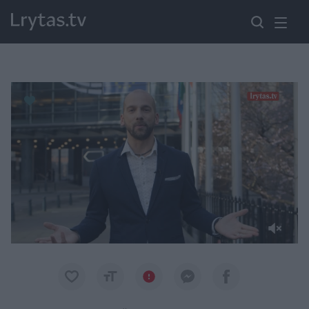
Paremkite Ukrainą