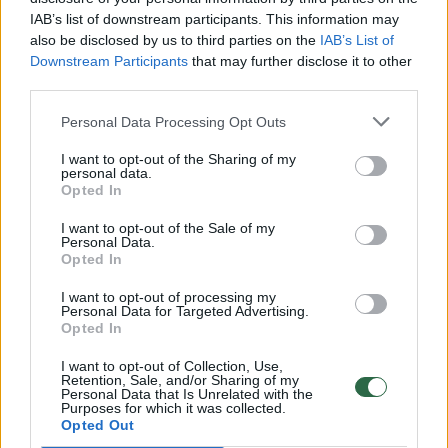
Vaizdai iš tragiškos avarijos Vilniaus r.: dviejų moterų ir
IAB’s list of downstream participants. This information may
vaiko gyvybių išgelbėti nepavyko
also be disclosed by us to third parties on the
IAB’s List of
Žinios
|
Lietuvos diena
Downstream Participants
that may further disclose it to other
third parties.
00:00:57
Personal Data Processing Opt Outs
Savaitės vidurys nusimato karštas: temperatūra kils iki
32 laipsnių šilumos
I want to opt-out of the Sharing of my
personal data.
Žinios
|
Orai
Opted In
I want to opt-out of the Sale of my
Personal Data.
00:15:54
V. Zalužno pasisakymą laiko bandymu įsitvirtinti
Opted In
Ukrainos politikoje: jis yra neteisus
I want to opt-out of processing my
Laidos
|
Nauja diena
Personal Data for Targeted Advertising.
Opted In
I want to opt-out of Collection, Use,
00:05:25
K. Prunskienės brolis prisiminė jaudinančią akimirką
Retention, Sale, and/or Sharing of my
Personal Data that Is Unrelated with the
prieš mirtį: „Tai buvo simbolinis mūsų pagerbimo
Purposes for which it was collected.
ženklas“
Opted Out