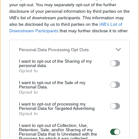
your opt-out. You may separately opt-out of the further
Žiūrimiausi įrašai
disclosure of your personal information by third parties on the
IAB’s list of downstream participants. This information may
also be disclosed by us to third parties on the
IAB’s List of
00:00:30
Vaizdai iš tragiškos avarijos Vilniaus r.: dviejų moterų ir
Downstream Participants
that may further disclose it to other
third parties.
vaiko gyvybių išgelbėti nepavyko
Žinios
|
Lietuvos diena
Personal Data Processing Opt Outs
I want to opt-out of the Sharing of my
personal data.
00:00:57
Savaitės vidurys nusimato karštas: temperatūra kils iki
Opted In
32 laipsnių šilumos
I want to opt-out of the Sale of my
Personal Data.
Žinios
|
Orai
Opted In
I want to opt-out of processing my
00:15:54
Personal Data for Targeted Advertising.
V. Zalužno pasisakymą laiko bandymu įsitvirtinti
Opted In
Ukrainos politikoje: jis yra neteisus
I want to opt-out of Collection, Use,
Laidos
|
Nauja diena
Retention, Sale, and/or Sharing of my
Personal Data that Is Unrelated with the
Purposes for which it was collected.