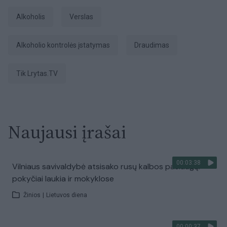
Alkoholis
Verslas
Alkoholio kontrolės įstatymas
Draudimas
tik Lrytas.TV
Naujausi įrašai
00:03:38
Vilniaus savivaldybė atsisako rusų kalbos paslaugų:
pokyčiai laukia ir mokyklose
Žinios
|
Lietuvos diena
00:00:37