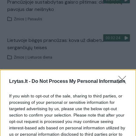
Prancūzijoje sustabdytas gaisro plitimas: dėl karščių
pavojus dar neišnyko
Žinios
|
Pasaulis
00:02:24
Lietuvoje bėgęs prancūzas: kova už diabetu
sergančiųjų teises
Žinios
|
Lietuvos diena
00:01:00
Ispanija mėnesiui įvedė sienų kontrolę iš Italijos:
Lrytas.lt -
Do Not Process My Personal Information
baiminamasi naujos migrantų bangos
If you wish to opt-out of the sale, sharing to third parties, or
Žinios
|
Pasaulis
processing of your personal or sensitive information for
targeted advertising by us, please use the below opt-out
section to confirm your selection. Please note that after your
Visi įrašai
opt-out request is processed you may continue seeing
interest-based ads based on personal information utilized by
us or personal information disclosed to third parties prior to