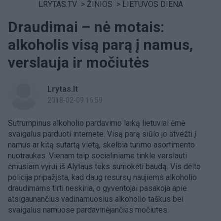
LRYTAS.TV
>
ŽINIOS
>
LIETUVOS DIENA
Draudimai – nė motais:
alkoholis visą parą į namus,
verslauja ir močiutės
Lrytas.lt
2018-02-09 16:59
Sutrumpinus alkoholio pardavimo laiką lietuviai ėmė
svaigalus parduoti internete. Visą parą siūlo jo atvežti į
namus ar kitą sutartą vietą, skelbia turimo asortimento
nuotraukas. Vienam taip socialiniame tinkle verslauti
ėmusiam vyrui iš Alytaus teks sumokėti baudą. Vis dėlto
policija pripažįsta, kad daug resursų naujiems alkoholio
draudimams tirti neskiria, o gyventojai pasakoja apie
atsigaunančius vadinamuosius alkoholio taškus bei
svaigalus namuose pardavinėjančias močiutes.