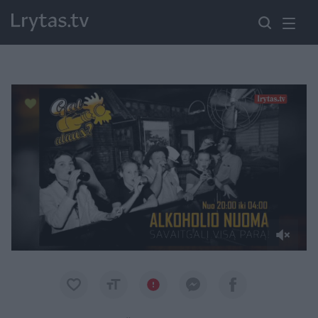
Paremkite Ukrainą