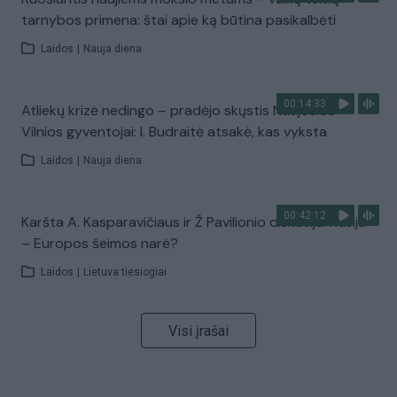
tarnybos primena: štai apie ką būtina pasikalbėti
Laidos
|
Nauja diena
00:14:33
Atliekų krizė nedingo – pradėjo skųstis Naujosios
Vilnios gyventojai: I. Budraitė atsakė, kas vyksta
Laidos
|
Nauja diena
00:42:12
Karšta A. Kasparavičiaus ir Ž Pavilionio diskusija: Rusija
– Europos šeimos narė?
Laidos
|
Lietuva tiesiogiai
Visi įrašai