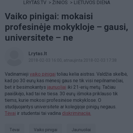
LRYTAS.TV
>
ŽINIOS
>
LIETUVOS DIENA
Vaiko pinigai: mokaisi
profesinėje mokykloje – gausi,
universitete – ne
Lrytas.lt
2018-02-03 16:00
, atnaujinta 2018-02-03 17:38
Vadinamieji
vaiko pinigai
toliau kelia aistras. Valdžia skelbė,
kad po 30 eurų kas mėnesį gaus ne tik visi nepilnamečiai,
bet ir besimokantys
jaunuoliai
iki 21-erių metų. Tačiau
paaiškėjo, kad tai ne tiesa. 30 eurų išmoka priklauso tik
tiems, kurie mokosi profesinėse mokyklose. O
studijuojantys universitete ar kolegijoje pinigų negaus.
Tėvai
ir studentai tai vadina
diskriminacija.
tėvai
vaiko pinigai
jaunuoliai