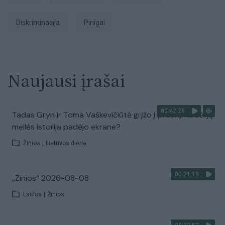
diskriminacija
Pinigai
Naujausi įrašai
00:42:29
Tadas Gryn ir Toma Vaškevičiūtė grįžo į praeitį: kodėl jų
meilės istorija padėjo ekrane?
Žinios
|
Lietuvos diena
00:21:19
„Žinios“ 2026-08-08
Laidos
|
Žinios