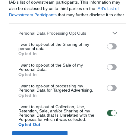
vaiko gyvybių išgelbėti nepavyko
IAB’s list of downstream participants. This information may
also be disclosed by us to third parties on the
IAB’s List of
Žinios
|
Lietuvos diena
Downstream Participants
that may further disclose it to other
third parties.
00:00:57
Savaitės vidurys nusimato karštas: temperatūra kils iki
Personal Data Processing Opt Outs
32 laipsnių šilumos
I want to opt-out of the Sharing of my
Žinios
|
Orai
personal data.
Opted In
I want to opt-out of the Sale of my
00:15:54
V. Zalužno pasisakymą laiko bandymu įsitvirtinti
Personal Data.
Opted In
Ukrainos politikoje: jis yra neteisus
I want to opt-out of processing my
Laidos
|
Nauja diena
Personal Data for Targeted Advertising.
Opted In
00:05:25
K. Prunskienės brolis prisiminė jaudinančią akimirką
I want to opt-out of Collection, Use,
Retention, Sale, and/or Sharing of my
prieš mirtį: „Tai buvo simbolinis mūsų pagerbimo
Personal Data that Is Unrelated with the
Purposes for which it was collected.
ženklas“
Opted Out
Žinios
|
Lietuvos diena