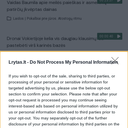
00:23:57
Vaidas Baumila apie meilės paieškas ir asmeninių
patirčių įkvėptas dainas
Laidos
|
Pokalbiai prie jūros. Atostogų ritmu
00:00:40
Dronai Vokietijoje kelia vis daugiau klausimų: du
pastebėti virš karinės bazės
Žinios
|
Pasaulis
Lrytas.lt -
Do Not Process My Personal Information
Visi įrašai
If you wish to opt-out of the sale, sharing to third parties, or
processing of your personal or sensitive information for
targeted advertising by us, please use the below opt-out
section to confirm your selection. Please note that after your
Žiūrimiausi įrašai
opt-out request is processed you may continue seeing
interest-based ads based on personal information utilized by
us or personal information disclosed to third parties prior to
your opt-out. You may separately opt-out of the further
00:00:30
Vaizdai iš tragiškos avarijos Vilniaus r.: dviejų moterų ir
disclosure of your personal information by third parties on the