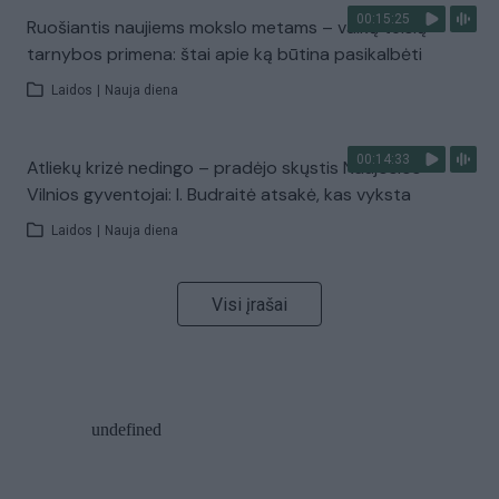
00:15:25
Ruošiantis naujiems mokslo metams – vaikų teisių
tarnybos primena: štai apie ką būtina pasikalbėti
Laidos
|
Nauja diena
00:14:33
Atliekų krizė nedingo – pradėjo skųstis Naujosios
Vilnios gyventojai: I. Budraitė atsakė, kas vyksta
Laidos
|
Nauja diena
Visi įrašai