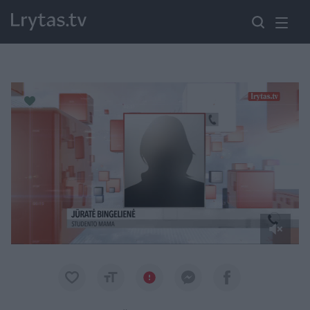
Paremkite Ukrainą