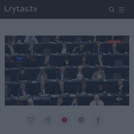
Paremkite Ukrainą