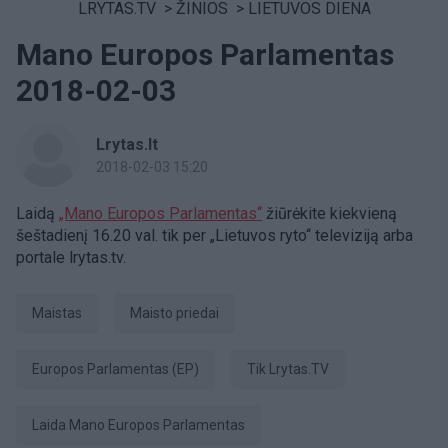
LRYTAS.TV
>
ŽINIOS
>
LIETUVOS DIENA
Mano Europos Parlamentas
2018-02-03
Lrytas.lt
2018-02-03 15:20
Laidą
„Mano Europos Parlamentas“
žiūrėkite kiekvieną
šeštadienį 16.20 val. tik per „Lietuvos ryto“ televiziją arba
portale lrytas.tv.
Maistas
maisto priedai
Europos Parlamentas (EP)
tik Lrytas.TV
Laida Mano Europos Parlamentas