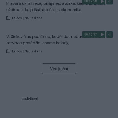
00:12:58
Pravėrė ukrainiečių pinigines: atsakė, kiek vidutiniškai
uždirba ir kaip išsilaiko šalies ekonomika
Laidos
|
Nauja diena
00:16:37
V. Sinkevičius paaiškino, kodėl dar nebuvo Koalicinės
tarybos posėdžio: esame kalbėję
Laidos
|
Nauja diena
Visi įrašai