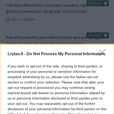
00:02:33
Dėl rekordiškai žemo Dunojaus vandens lygio –
griežtos priemonės Vengrijoje: turistai įtūžę
Žinios
|
Pasaulis
00:04:00
Kuprines pasvėrę specialistai įspėja apie pavojingą
įprotį: tą daro daugiau nei pusė pradinukų
Žinios
|
Lietuvos diena
Lrytas.lt -
Do Not Process My Personal Information
If you wish to opt-out of the sale, sharing to third parties, or
Visi įrašai
processing of your personal or sensitive information for
targeted advertising by us, please use the below opt-out
section to confirm your selection. Please note that after your
opt-out request is processed you may continue seeing
Žiūrimiausi įrašai
interest-based ads based on personal information utilized by
us or personal information disclosed to third parties prior to
your opt-out. You may separately opt-out of the further
disclosure of your personal information by third parties on the
00:00:30
Vaizdai iš tragiškos avarijos Vilniaus r.: dviejų moterų ir