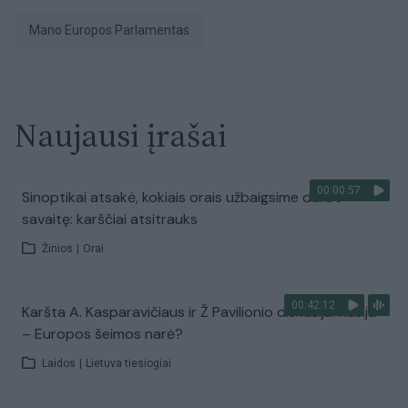
Mano Europos Parlamentas
Naujausi įrašai
00:00:57
Sinoptikai atsakė, kokiais orais užbaigsime darbo
savaitę: karščiai atsitrauks
Žinios
|
Orai
00:42:12
Karšta A. Kasparavičiaus ir Ž Pavilionio diskusija: Rusija
– Europos šeimos narė?
Laidos
|
Lietuva tiesiogiai