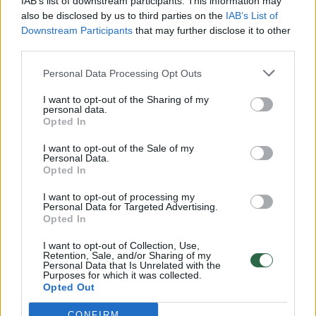
IAB’s list of downstream participants. This information may
vaiko gyvybių išgelbėti nepavyko
also be disclosed by us to third parties on the
IAB’s List of
Downstream Participants
that may further disclose it to other
Žinios
|
Lietuvos diena
third parties.
Personal Data Processing Opt Outs
00:00:57
Savaitės vidurys nusimato karštas: temperatūra kils iki
32 laipsnių šilumos
I want to opt-out of the Sharing of my
personal data.
Žinios
Opted In
|
Orai
I want to opt-out of the Sale of my
Personal Data.
00:00:59
Nufilmavo, kaip patvino Vilniaus Vakarinis aplinkkelis:
Opted In
vaizdas pribloškia
I want to opt-out of processing my
Personal Data for Targeted Advertising.
Žinios
|
Lietuvos diena
Opted In
I want to opt-out of Collection, Use,
00:00:55
Retention, Sale, and/or Sharing of my
Avarija Vilniuje: į stotelę įsirėžęs automobilis sužalojo
Personal Data that Is Unrelated with the
dvi moteris
Purposes for which it was collected.
Opted Out
Žinios
|
Lietuvos diena
CONFIRM