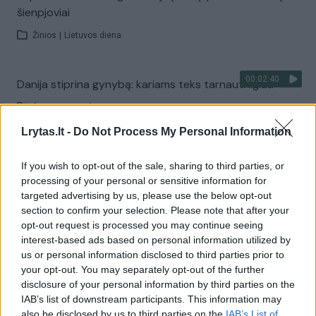
šienpjoviai
Žinios
|
Lietuvos diena
00:02:40
Danija stiprina gynybą: kariams teks tarnauti ilgiau
Žinios
|
Pasaulis
Lrytas.lt -
Do Not Process My Personal Information
Visi įrašai
If you wish to opt-out of the sale, sharing to third parties, or
processing of your personal or sensitive information for
targeted advertising by us, please use the below opt-out
section to confirm your selection. Please note that after your
Žiūrimiausi įrašai
opt-out request is processed you may continue seeing
interest-based ads based on personal information utilized by
us or personal information disclosed to third parties prior to
00:00:30
your opt-out. You may separately opt-out of the further
Vaizdai iš tragiškos avarijos Vilniaus r.: dviejų moterų ir
disclosure of your personal information by third parties on the
vaiko gyvybių išgelbėti nepavyko
IAB’s list of downstream participants. This information may
Žinios
|
Lietuvos diena
also be disclosed by us to third parties on the
IAB’s List of