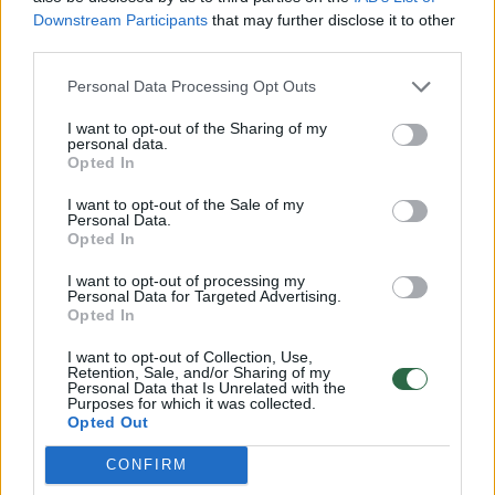
Downstream Participants
that may further disclose it to other
third parties.
00:00:57
Savaitės vidurys nusimato karštas: temperatūra kils iki
Personal Data Processing Opt Outs
32 laipsnių šilumos
I want to opt-out of the Sharing of my
Žinios
|
Orai
personal data.
Opted In
00:15:54
I want to opt-out of the Sale of my
V. Zalužno pasisakymą laiko bandymu įsitvirtinti
Personal Data.
Ukrainos politikoje: jis yra neteisus
Opted In
Laidos
|
Nauja diena
I want to opt-out of processing my
Personal Data for Targeted Advertising.
Opted In
00:00:57
Sinoptikai atsakė, kokiais orais užbaigsime darbo
I want to opt-out of Collection, Use,
Retention, Sale, and/or Sharing of my
savaitę: karščiai atsitrauks
Personal Data that Is Unrelated with the
Purposes for which it was collected.
Žinios
|
Orai
Opted Out
CONFIRM
Visi įrašai