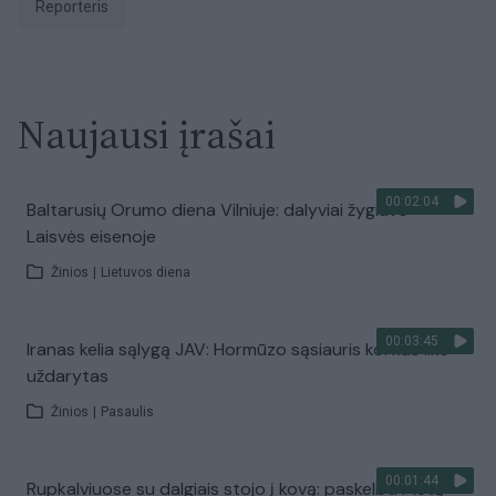
Reporteris
Naujausi įrašai
00:02:04
Baltarusių Orumo diena Vilniuje: dalyviai žygiavo
Laisvės eisenoje
Žinios
|
Lietuvos diena
00:03:45
Iranas kelia sąlygą JAV: Hormūzo sąsiauris kol kas liks
uždarytas
Žinios
|
Pasaulis
00:01:44
Rupkalviuose su dalgiais stojo į kovą: paskelbti Metų