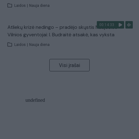
Laidos
|
Nauja diena
00:14:33
Atliekų krizė nedingo – pradėjo skųstis Naujosios
Vilnios gyventojai: I. Budraitė atsakė, kas vyksta
Laidos
|
Nauja diena
Visi įrašai