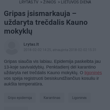
LRYTAS.TV
>
ŽINIOS
>
LIETUVOS DIENA
Gripas įsismarkauja –
uždaryta trečdalis Kauno
mokyklų
Lrytas.lt
2018-02-02 14:25
, atnaujinta 2018-02-02 15:31
Gripas siaučia vis labiau. Epidemija paskelbta jau
13-koje savivaldybių. Penktadienį dėl karantino
uždaryta net trečdalis Kauno mokyklų. O
ligoninės
vos spėja registruoti besiskundžiančius kosuliu ir
aukšta temperatūra.
gripo epidemija
karantinas
ligoninės