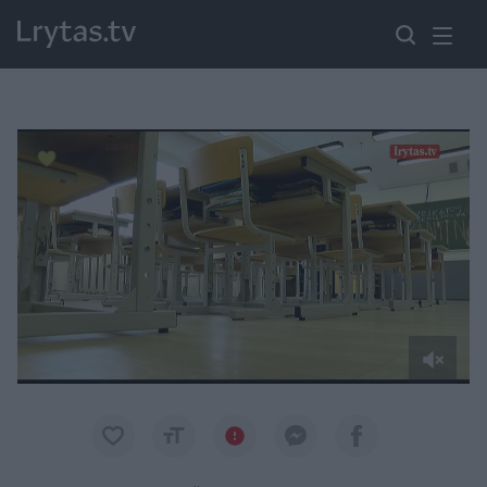
Paremkite Ukrainą