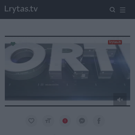
Paremkite Ukrainą