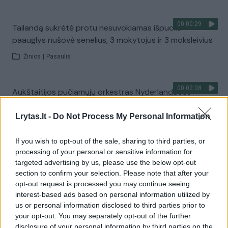
00:00:29
Tailandą sukrėtė protu nesuvokiamas išpuolis:
paauglys nušovė senelius, 3 mokytojus ir 3 moksleivius
Žinios
|
Pasaulis
00:02:08
Aukštaitijos pučiamųjų orkestras Nyderlanduose
apgynė čempionų vardą
Lrytas.lt -
Do Not Process My Personal Information
Žinios
|
Lietuvos diena
If you wish to opt-out of the sale, sharing to third parties, or
processing of your personal or sensitive information for
Visi įrašai
targeted advertising by us, please use the below opt-out
section to confirm your selection. Please note that after your
opt-out request is processed you may continue seeing
interest-based ads based on personal information utilized by
Žiūrimiausi įrašai
us or personal information disclosed to third parties prior to
your opt-out. You may separately opt-out of the further
disclosure of your personal information by third parties on the