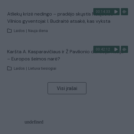
00:14:33
Atliekų krizė nedingo – pradėjo skųstis Naujosios
Vilnios gyventojai: I. Budraitė atsakė, kas vyksta
Laidos
|
Nauja diena
00:42:12
Karšta A. Kasparavičiaus ir Ž Pavilionio diskusija: Rusija
– Europos šeimos narė?
Laidos
|
Lietuva tiesiogiai
Visi įrašai