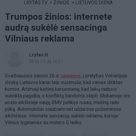
LRYTAS.TV
>
ŽINIOS
>
LIETUVOS DIENA
Trumpos žinios: internete
audrą sukėlė sensacinga
Vilniaus reklama
Lrytas.lt
2018-01-26 16:01
Svarbiausios sausio 26 d.
naujienos:
į pratybas Vokietijoje
išvykę Lietuvos kariai taip susimušė, kad vienas ištiktas
komos. Artimieji kaltina kariuomenę, kad laikų nebuvo
suteikta pagalba, o konfliktą bandoma slėpti. Mokamoje oro
uosto aikštelėje naują BMV palikęs rusas, mašiną rado
pliką. Automobiliai siaubiami net uždarose požeminėse
aikštelėse. Internete sensaciją sukėlė reklama, kurioje
Vilnius lyginamas su moters G tašku.