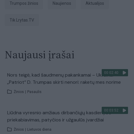
Trumpos žinios
Naujienos
aktualijos
tik Lrytas.TV
Naujausi įrašai
00:02:40
Nors teigė, kad šaudmenų pakankamai – Ukrainai
„Patriot“ D. Trumpas skirti nenori: raketų mes norime
Žinios
|
Pasaulis
00:03:52
Liūdna vyresnio amžiaus dirbančiųjų kasdienybė –
priekabiavimas, patyčios ir užgaulūs įvardžiai
Žinios
|
Lietuvos diena