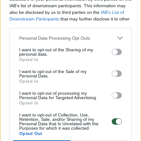
00:00:30
IAB’s list of downstream participants. This information may
Vaizdai iš tragiškos avarijos Vilniaus r.: dviejų moterų ir
also be disclosed by us to third parties on the
IAB’s List of
vaiko gyvybių išgelbėti nepavyko
Downstream Participants
that may further disclose it to other
Žinios
|
Lietuvos diena
third parties.
Personal Data Processing Opt Outs
00:00:57
Savaitės vidurys nusimato karštas: temperatūra kils iki
I want to opt-out of the Sharing of my
32 laipsnių šilumos
personal data.
Opted In
Žinios
|
Orai
I want to opt-out of the Sale of my
Personal Data.
Opted In
00:00:59
Nufilmavo, kaip patvino Vilniaus Vakarinis aplinkkelis:
vaizdas pribloškia
I want to opt-out of processing my
Personal Data for Targeted Advertising.
Opted In
Žinios
|
Lietuvos diena
I want to opt-out of Collection, Use,
Retention, Sale, and/or Sharing of my
Personal Data that Is Unrelated with the
00:15:54
V. Zalužno pasisakymą laiko bandymu įsitvirtinti
Purposes for which it was collected.
Ukrainos politikoje: jis yra neteisus
Opted Out