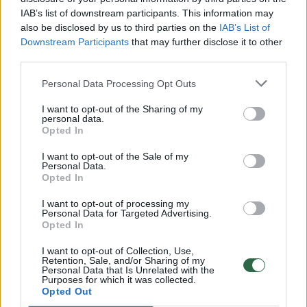
00:00:49
IAB’s list of downstream participants. This information may
Pateikė daugiau detalių apie iš tėvų paimtus šešis
also be disclosed by us to third parties on the
IAB’s List of
vaikus: jiems kilusi grėsmė
Downstream Participants
that may further disclose it to other
third parties.
Žinios
|
Lietuvos diena
Personal Data Processing Opt Outs
00:00:30
Vaizdai iš tragiškos avarijos Vilniaus r.: dviejų moterų ir
I want to opt-out of the Sharing of my
vaiko gyvybių išgelbėti nepavyko
personal data.
Opted In
Žinios
|
Lietuvos diena
I want to opt-out of the Sale of my
Personal Data.
Opted In
00:00:59
Nufilmavo, kaip patvino Vilniaus Vakarinis aplinkkelis:
I want to opt-out of processing my
vaizdas pribloškia
Personal Data for Targeted Advertising.
Opted In
Žinios
|
Lietuvos diena
I want to opt-out of Collection, Use,
Retention, Sale, and/or Sharing of my
Personal Data that Is Unrelated with the
00:02:01
„Pagarba pirmajai premjerei“: pasidalijo jautriais
Purposes for which it was collected.
prisiminimais apie Kazimierą Prunskienę
Opted Out