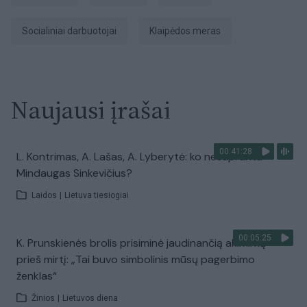
socialiniai darbuotojai
Klaipėdos meras
Naujausi įrašai
00:41:28
L. Kontrimas, A. Lašas, A. Lyberytė: ko nesupranta
Mindaugas Sinkevičius?
Laidos
|
Lietuva tiesiogiai
00:05:25
K. Prunskienės brolis prisiminė jaudinančią akimirką
prieš mirtį: „Tai buvo simbolinis mūsų pagerbimo
ženklas“
Žinios
|
Lietuvos diena