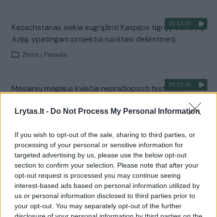
00:03:01
Kazachstanas siekia sugrąžinti Kaspijos tigrą į Centrinę
Aziją: ypatingam projektui ruoštasi dešimtmetį
Žinios
|
Pasaulis
00:03:41
Mėsainių mėgėjus kviečia nepražiopsoti festivalio
Vilniuje: atskleidė populiariausią paruošimo būdą
Lrytas.lt -
Do Not Process My Personal Information
Žinios
|
Lietuvos diena
If you wish to opt-out of the sale, sharing to third parties, or
processing of your personal or sensitive information for
Visi įrašai
targeted advertising by us, please use the below opt-out
section to confirm your selection. Please note that after your
opt-out request is processed you may continue seeing
interest-based ads based on personal information utilized by
Žiūrimiausi įrašai
us or personal information disclosed to third parties prior to
your opt-out. You may separately opt-out of the further
disclosure of your personal information by third parties on the