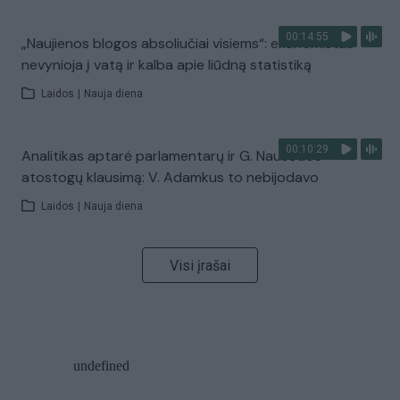
00:14:55
„Naujienos blogos absoliučiai visiems“: ekonomistas
nevynioja į vatą ir kalba apie liūdną statistiką
Laidos
|
Nauja diena
00:10:29
Analitikas aptarė parlamentarų ir G. Nausėdos
atostogų klausimą: V. Adamkus to nebijodavo
Laidos
|
Nauja diena
Visi įrašai