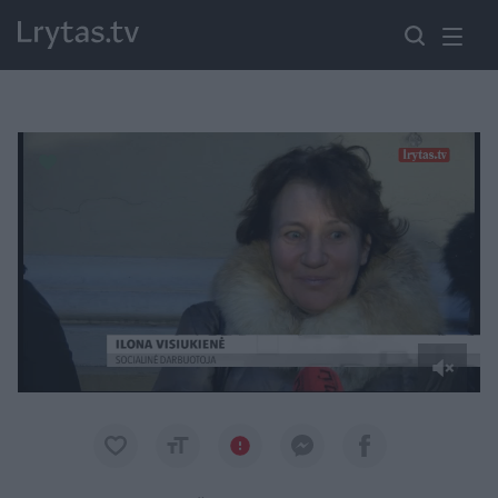
Paremkite Ukrainą