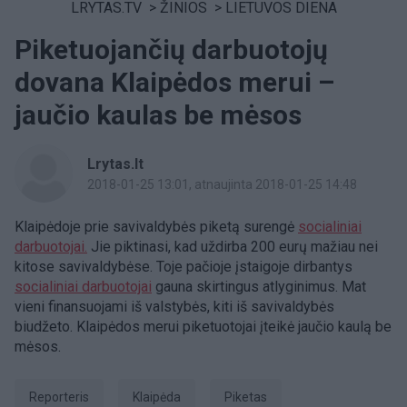
LRYTAS.TV
>
ŽINIOS
>
LIETUVOS DIENA
Piketuojančių darbuotojų
dovana Klaipėdos merui –
jaučio kaulas be mėsos
Lrytas.lt
2018-01-25 13:01
, atnaujinta 2018-01-25 14:48
Klaipėdoje prie savivaldybės piketą surengė
socialiniai
darbuotojai.
Jie piktinasi, kad uždirba 200 eurų mažiau nei
kitose savivaldybėse. Toje pačioje įstaigoje dirbantys
socialiniai darbuotojai
gauna skirtingus atlyginimus. Mat
vieni finansuojami iš valstybės, kiti iš savivaldybės
biudžeto. Klaipėdos merui piketuotojai įteikė jaučio kaulą be
mėsos.
Reporteris
Klaipėda
piketas