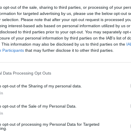
įsit
to opt-out of the sale, sharing to third parties, or processing of your per
net
antra pensijų pakopa
Linas Kukuraitis
formation for targeted advertising by us, please use the below opt-out s
r selection. Please note that after your opt-out request is processed y
eing interest-based ads based on personal information utilized by us or
disclosed to third parties prior to your opt-out. You may separately opt-
losure of your personal information by third parties on the IAB’s list of
. This information may also be disclosed by us to third parties on the
IA
Participants
that may further disclose it to other third parties.
Visi įrašai
l Data Processing Opt Outs
2:40
00:03:52
mai –
Liūdna vyresnio amžiaus dirbančiųjų
o opt-out of the Sharing of my personal data.
nenori:
kasdienybė – priekabiavimas, patyčios ir
In
užgaulūs įvardžiai
o opt-out of the Sale of my Personal Data.
Žinios
|
Lietuvos diena
In
to opt-out of processing my Personal Data for Targeted
0:29
00:02:08
mas
Aukštaitijos pučiamųjų orkestras
ing.