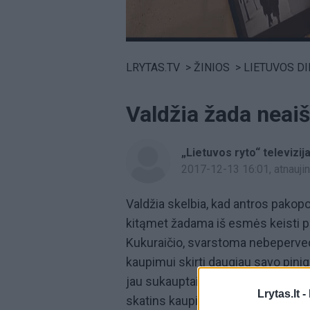
Volume
0%
LRYTAS.TV
>
ŽINIOS
>
LIETUVOS D
Valdžia žada neai
„Lietuvos ryto“ televizij
2017-12-13 16:01
, atnauj
Valdžia skelbia, kad antros pakop
kitąmet žadama iš esmės keisti p
Kukuraičio, svarstoma nebeperved
kaupimui skirti daugiau savo pini
jau sukauptais pinigais. Premjer
Lrytas.lt -
skatins kaupiančius papildomai, b