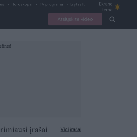
Ekrano
ius
Horoskopai
TV programa
Lrytas.lt
tema
Atsiųskite video
rimiausi įrašai
Visi įrašai