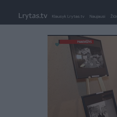
Klausyk Lrytas.tv
Naujausi
Žiū
Paremkite Ukrainą