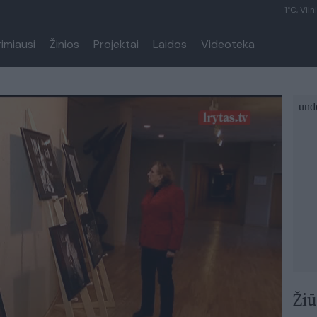
1°C, Viln
rimiausi
Žinios
Projektai
Laidos
Videoteka
Žiū