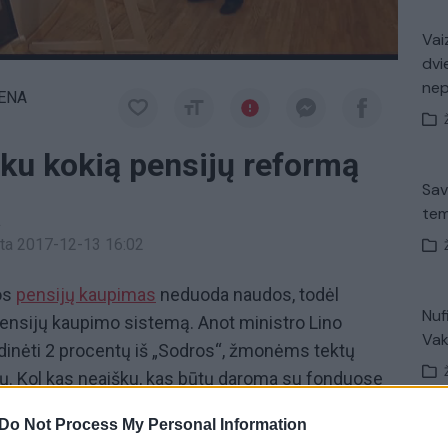
Vaiz
dvi
ne
IENA
šku kokią pensijų reformą
Sav
tem
a
inta 2017-12-13 16:02
os
pensijų kaupimas
neduoda naudos, todėl
Nuf
ensijų kaupimo sistemą. Anot ministro Lino
Vak
inėti 2 procentų iš „Sodros“, žmonėms tektų
gų. Kol kas neaišku, kas būtų daroma su fonduose
as
Saulius Skvernelis
ramina, kad valstybė ir toliau
Do Not Process My Personal Information
et detalės neatskleidžiamos.
V. 