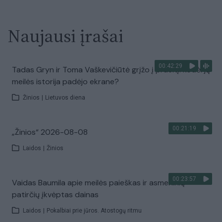
Naujausi įrašai
00:42:29
Tadas Gryn ir Toma Vaškevičiūtė grįžo į praeitį: kodėl jų
meilės istorija padėjo ekrane?
Žinios
|
Lietuvos diena
00:21:19
„Žinios“ 2026-08-08
Laidos
|
Žinios
00:23:57
Vaidas Baumila apie meilės paieškas ir asmeninių
patirčių įkvėptas dainas
Laidos
|
Pokalbiai prie jūros. Atostogų ritmu