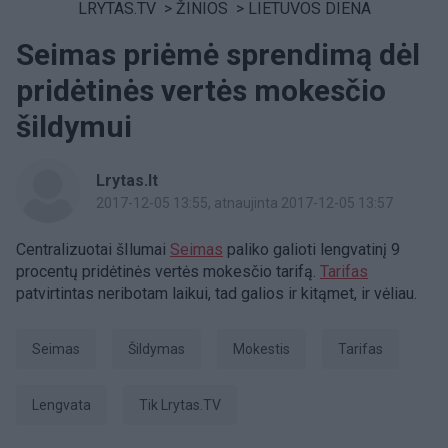
LRYTAS.TV
>
ŽINIOS
>
LIETUVOS DIENA
Seimas priėmė sprendimą dėl
pridėtinės vertės mokesčio
šildymui
Lrytas.lt
2017-12-05 13:55
, atnaujinta 2017-12-05 13:57
Centralizuotai šIlumai
Seimas
paliko galioti lengvatinį 9
procentų pridėtinės vertės mokesčio tarifą.
Tarifas
patvirtintas neribotam laikui, tad galios ir kitąmet, ir vėliau.
Seimas
šildymas
mokestis
tarifas
lengvata
tik Lrytas.TV