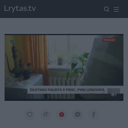
Paremkite Ukrainą