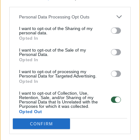
00:00:57
Savaitės vidurys nusimato karštas: temperatūra kils iki
third parties.
32 laipsnių šilumos
Personal Data Processing Opt Outs
Žinios
|
Orai
I want to opt-out of the Sharing of my
personal data.
Opted In
00:15:54
V. Zalužno pasisakymą laiko bandymu įsitvirtinti
I want to opt-out of the Sale of my
Ukrainos politikoje: jis yra neteisus
Personal Data.
Opted In
Laidos
|
Nauja diena
I want to opt-out of processing my
Personal Data for Targeted Advertising.
Opted In
00:00:59
Nufilmavo, kaip patvino Vilniaus Vakarinis aplinkkelis:
vaizdas pribloškia
I want to opt-out of Collection, Use,
Retention, Sale, and/or Sharing of my
Žinios
|
Lietuvos diena
Personal Data that Is Unrelated with the
Purposes for which it was collected.
Opted Out
Visi įrašai
CONFIRM