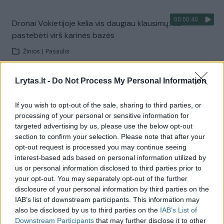
00:00:40
Dronai Vokietijoje kelia vis daugiau klausimų: du
pastebėti virš karinės bazės
Žinios
|
Pasaulis
Lrytas.lt -
Do Not Process My Personal Information
Visi įrašai
If you wish to opt-out of the sale, sharing to third parties, or
processing of your personal or sensitive information for
Žiūrimiausi įrašai
targeted advertising by us, please use the below opt-out
section to confirm your selection. Please note that after your
opt-out request is processed you may continue seeing
interest-based ads based on personal information utilized by
00:00:30
Vaizdai iš tragiškos avarijos Vilniaus r.: dviejų moterų ir
us or personal information disclosed to third parties prior to
your opt-out. You may separately opt-out of the further
vaiko gyvybių išgelbėti nepavyko
disclosure of your personal information by third parties on the
Žinios
|
Lietuvos diena
IAB’s list of downstream participants. This information may
also be disclosed by us to third parties on the
IAB’s List of
Downstream Participants
that may further disclose it to other