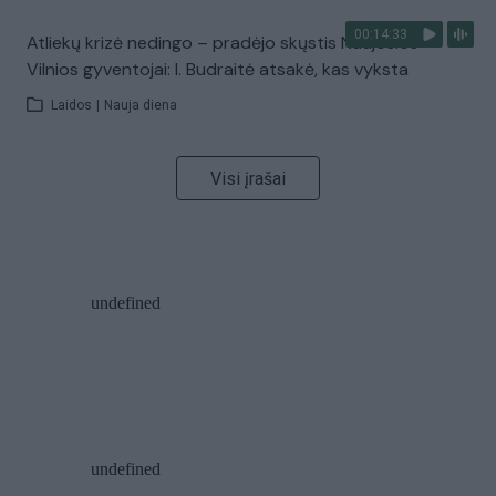
00:14:33
Atliekų krizė nedingo – pradėjo skųstis Naujosios
Vilnios gyventojai: I. Budraitė atsakė, kas vyksta
Laidos
|
Nauja diena
Visi įrašai