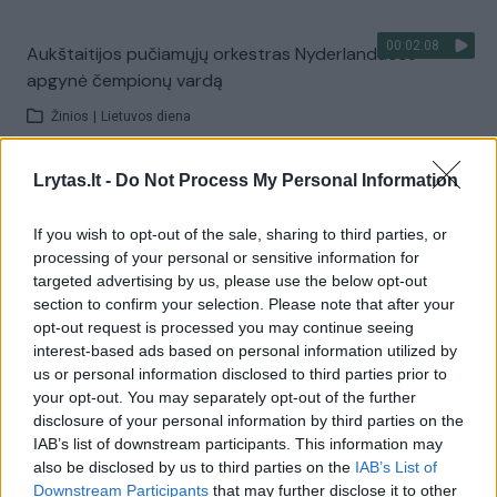
00:02:08
Aukštaitijos pučiamųjų orkestras Nyderlanduose
apgynė čempionų vardą
Žinios
|
Lietuvos diena
Lrytas.lt -
Do Not Process My Personal Information
Visi įrašai
If you wish to opt-out of the sale, sharing to third parties, or
processing of your personal or sensitive information for
targeted advertising by us, please use the below opt-out
Žiūrimiausi įrašai
section to confirm your selection. Please note that after your
opt-out request is processed you may continue seeing
interest-based ads based on personal information utilized by
00:00:30
Vaizdai iš tragiškos avarijos Vilniaus r.: dviejų moterų ir
us or personal information disclosed to third parties prior to
your opt-out. You may separately opt-out of the further
vaiko gyvybių išgelbėti nepavyko
disclosure of your personal information by third parties on the
Žinios
|
Lietuvos diena
IAB’s list of downstream participants. This information may
also be disclosed by us to third parties on the
IAB’s List of
Downstream Participants
that may further disclose it to other