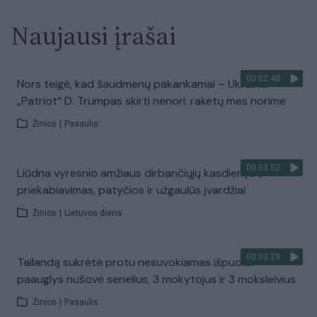
Naujausi įrašai
00:02:40
Nors teigė, kad šaudmenų pakankamai – Ukrainai
„Patriot“ D. Trumpas skirti nenori: raketų mes norime
Žinios
|
Pasaulis
00:03:52
Liūdna vyresnio amžiaus dirbančiųjų kasdienybė –
priekabiavimas, patyčios ir užgaulūs įvardžiai
Žinios
|
Lietuvos diena
00:00:29
Tailandą sukrėtė protu nesuvokiamas išpuolis:
paauglys nušovė senelius, 3 mokytojus ir 3 moksleivius
Žinios
|
Pasaulis