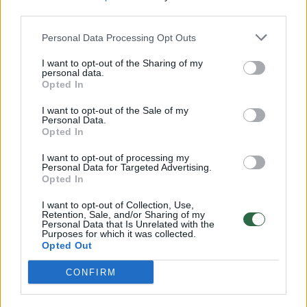
00:00:57
Savaitės vidurys nusimato karštas: temperatūra kils iki
third parties.
32 laipsnių šilumos
Personal Data Processing Opt Outs
Žinios
|
Orai
I want to opt-out of the Sharing of my
personal data.
Opted In
00:00:59
Nufilmavo, kaip patvino Vilniaus Vakarinis aplinkkelis:
I want to opt-out of the Sale of my
vaizdas pribloškia
Personal Data.
Opted In
Žinios
|
Lietuvos diena
I want to opt-out of processing my
Personal Data for Targeted Advertising.
Opted In
00:15:54
V. Zalužno pasisakymą laiko bandymu įsitvirtinti
Ukrainos politikoje: jis yra neteisus
I want to opt-out of Collection, Use,
Retention, Sale, and/or Sharing of my
Laidos
|
Nauja diena
Personal Data that Is Unrelated with the
Purposes for which it was collected.
Opted Out
Visi įrašai
CONFIRM