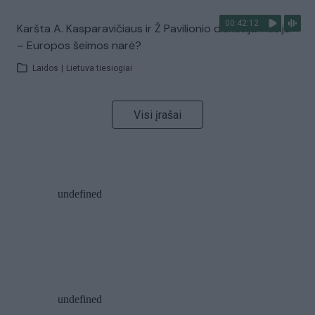
00:42:12
Karšta A. Kasparavičiaus ir Ž Pavilionio diskusija: Rusija
– Europos šeimos narė?
Laidos
|
Lietuva tiesiogiai
Visi įrašai