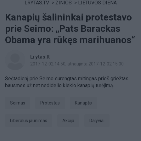
LRYTAS.TV
>
ŽINIOS
>
LIETUVOS DIENA
Kanapių šalininkai protestavo
prie Seimo: „Pats Barackas
Obama yra rūkęs marihuanos“
Lrytas.lt
2017-12-02 14:50
, atnaujinta 2017-12-02 15:00
Šeštadienį prie Seimo surengtas mitingas prieš griežtas
bausmes už net nedidelio kiekio kanapių turėjimą.
Seimas
Protestas
kanapės
liberalus jaunimas
Akcija
dalyviai