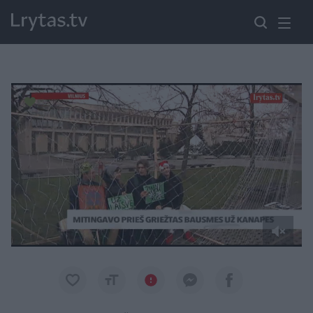
Paremkite Ukrainą