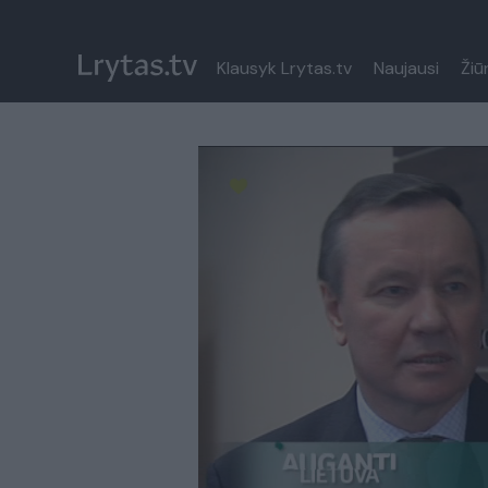
Klausyk Lrytas.tv
Naujausi
Žiū
Paremkite Ukrainą