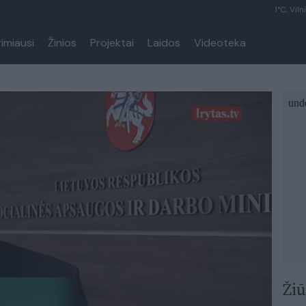
1°C, Viln
rimiausi
Žinios
Projektai
Laidos
Videoteka
Žiū