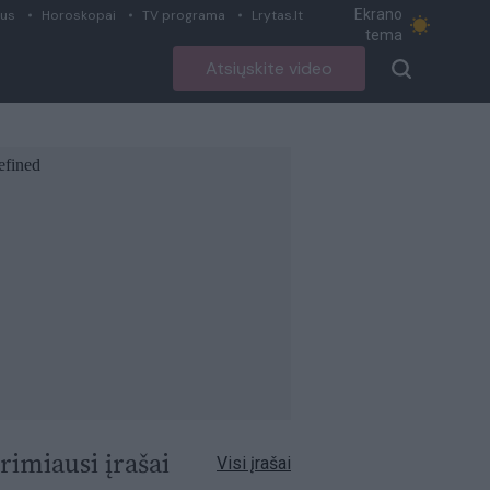
Ekrano
ius
Horoskopai
TV programa
Lrytas.lt
tema
Atsiųskite video
rimiausi įrašai
Visi įrašai