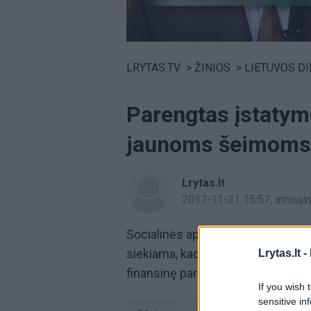
Volume
0%
LRYTAS.TV
>
ŽINIOS
>
LIETUVOS D
Parengtas įstatym
jaunoms šeimoms į
Lrytas.lt
2017-11-21 15:57
, atnauj
Socialinės apsaugos ir darbo mini
siekiama, kad kuo daugiau jaunų š
Lrytas.lt -
finansinę paramą.
If you wish 
sensitive in