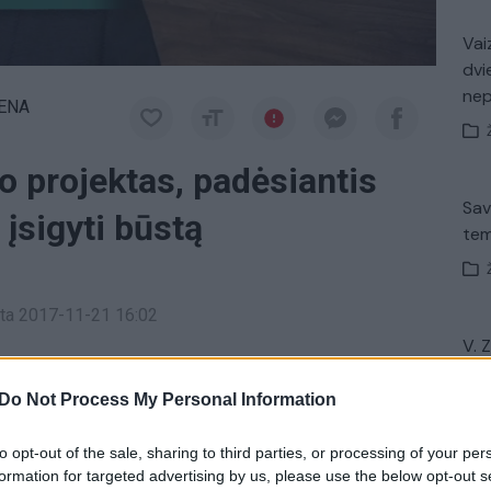
Vaiz
dvi
ne
IENA
o projektas, padėsiantis
Sav
sigyti būstą
tem
inta 2017-11-21 16:02
V. 
sterija parengė naują įstatymo projektą. Juo
įsit
net
eimų galėtų įsigyti nuosavą būstą suteikiant jiems
Do Not Process My Personal Information
to opt-out of the sale, sharing to third parties, or processing of your per
formation for targeted advertising by us, please use the below opt-out s