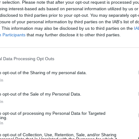
s
Projektas
Sauganti Lietuva
r selection. Please note that after your opt-out request is processed y
Nuf
eing interest-based ads based on personal information utilized by us or
Vak
disclosed to third parties prior to your opt-out. You may separately opt-
losure of your personal information by third parties on the IAB’s list of
. This information may also be disclosed by us to third parties on the
IA
Participants
that may further disclose it to other third parties.
Visi įrašai
2:15
00:00:34
ta
Kyjivas po naktinės atakos: liepsnos
l Data Processing Opt Outs
 žūklė
apėmė pastatus
o opt-out of the Sharing of my personal data.
Žinios
|
Pasaulis
In
o opt-out of the Sale of my Personal Data.
2:27
00:21:56
ntų
Kai neveikia technologijos: kaip
In
orientuotis, judėti ir priimti sprendimus
krizės metu?
to opt-out of processing my Personal Data for Targeted
ing.
Laidos
|
Išlikti rytojui
In
o opt-out of Collection, Use, Retention, Sale, and/or Sharing
ersonal Data that Is Unrelated with the Purposes for which it