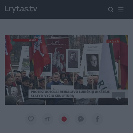
Paremkite Ukrainą