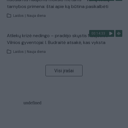
tarnybos primena: štai apie ką būtina pasikalbėti
Laidos
|
Nauja diena
00:14:33
Atliekų krizė nedingo – pradėjo skųstis Naujosios
Vilnios gyventojai: I. Budraitė atsakė, kas vyksta
Laidos
|
Nauja diena
Visi įrašai