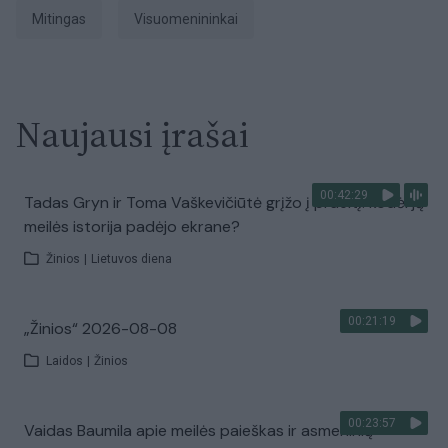
Mitingas
visuomenininkai
Naujausi įrašai
00:42:29
Tadas Gryn ir Toma Vaškevičiūtė grįžo į praeitį: kodėl jų
meilės istorija padėjo ekrane?
Žinios
|
Lietuvos diena
00:21:19
„Žinios“ 2026-08-08
Laidos
|
Žinios
00:23:57
Vaidas Baumila apie meilės paieškas ir asmeninių