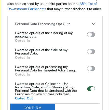
Žinios
|
Lietuvos diena
also be disclosed by us to third parties on the
IAB’s List of
Downstream Participants
that may further disclose it to other
third parties.
00:00:57
Savaitės vidurys nusimato karštas: temperatūra kils iki
Personal Data Processing Opt Outs
32 laipsnių šilumos
Žinios
I want to opt-out of the Sharing of my
|
Orai
personal data.
Opted In
00:15:54
V. Zalužno pasisakymą laiko bandymu įsitvirtinti
I want to opt-out of the Sale of my
Personal Data.
Ukrainos politikoje: jis yra neteisus
Opted In
Laidos
|
Nauja diena
I want to opt-out of processing my
Personal Data for Targeted Advertising.
Opted In
00:05:25
K. Prunskienės brolis prisiminė jaudinančią akimirką
I want to opt-out of Collection, Use,
prieš mirtį: „Tai buvo simbolinis mūsų pagerbimo
Retention, Sale, and/or Sharing of my
Personal Data that Is Unrelated with the
ženklas“
Purposes for which it was collected.
Opted Out
Žinios
|
Lietuvos diena
CONFIRM