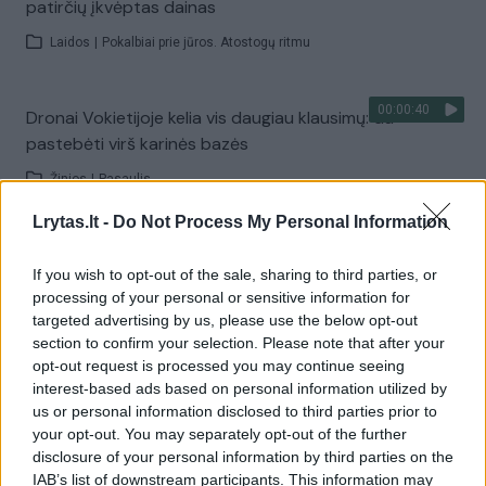
patirčių įkvėptas dainas
Laidos
|
Pokalbiai prie jūros. Atostogų ritmu
00:00:40
Dronai Vokietijoje kelia vis daugiau klausimų: du
pastebėti virš karinės bazės
Žinios
|
Pasaulis
Lrytas.lt -
Do Not Process My Personal Information
Visi įrašai
If you wish to opt-out of the sale, sharing to third parties, or
processing of your personal or sensitive information for
targeted advertising by us, please use the below opt-out
Žiūrimiausi įrašai
section to confirm your selection. Please note that after your
opt-out request is processed you may continue seeing
interest-based ads based on personal information utilized by
us or personal information disclosed to third parties prior to
00:00:30
Vaizdai iš tragiškos avarijos Vilniaus r.: dviejų moterų ir
your opt-out. You may separately opt-out of the further
vaiko gyvybių išgelbėti nepavyko
disclosure of your personal information by third parties on the
IAB’s list of downstream participants. This information may