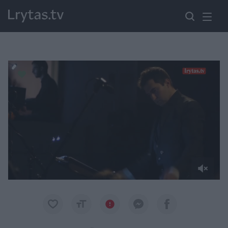
Paremkite Ukrainą