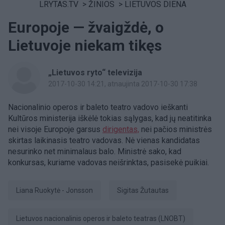
LRYTAS.TV
>
ŽINIOS
>
LIETUVOS DIENA
Europoje — žvaigždė, o
Lietuvoje niekam tikęs
„Lietuvos ryto“ televizija
2017-10-30 14:21
, atnaujinta 2017-10-30 17:38
Nacionalinio operos ir baleto teatro vadovo ieškanti
Kultūros ministerija iškėlė tokias sąlygas, kad jų neatitinka
nei visoje Europoje garsus
dirigentas,
nei pačios ministrės
skirtas laikinasis teatro vadovas. Nė vienas kandidatas
nesurinko net minimalaus balo. Ministrė sako, kad
konkursas, kuriame vadovas neišrinktas, pasisekė puikiai.
Liana Ruokytė - Jonsson
Sigitas Žutautas
Lietuvos nacionalinis operos ir baleto teatras (LNOBT)