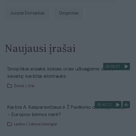
Juozas Domarkas
dirigentas
Naujausi įrašai
00:00:57
Sinoptikai atsakė, kokiais orais užbaigsime darbo
savaitę: karščiai atsitrauks
Žinios
|
Orai
00:42:12
Karšta A. Kasparavičiaus ir Ž Pavilionio diskusija: Rusija
– Europos šeimos narė?
Laidos
|
Lietuva tiesiogiai