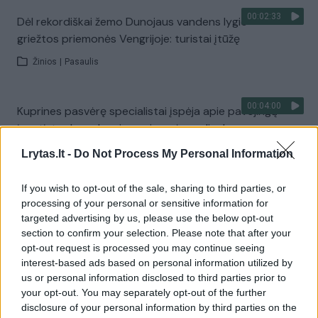
00:02:33
Dėl rekordiškai žemo Dunojaus vandens lygio –
griežtos priemonės Vengrijoje: turistai įtūžę
Žinios
|
Pasaulis
00:04:00
Kuprines pasvėrę specialistai įspėja apie pavojingą
įprotį: tą daro daugiau nei pusė pradinukų
Žinios
|
Lietuvos diena
Lrytas.lt -
Do Not Process My Personal Information
If you wish to opt-out of the sale, sharing to third parties, or
Visi įrašai
processing of your personal or sensitive information for
targeted advertising by us, please use the below opt-out
section to confirm your selection. Please note that after your
opt-out request is processed you may continue seeing
Žiūrimiausi įrašai
interest-based ads based on personal information utilized by
us or personal information disclosed to third parties prior to
your opt-out. You may separately opt-out of the further
disclosure of your personal information by third parties on the
00:00:30
Vaizdai iš tragiškos avarijos Vilniaus r.: dviejų moterų ir