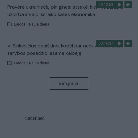
00:12:58
Pravėrė ukrainiečių pinigines: atsakė, kiek vidutiniškai
uždirba ir kaip išsilaiko šalies ekonomika
Laidos
|
Nauja diena
00:16:37
V. Sinkevičius paaiškino, kodėl dar nebuvo Koalicinės
tarybos posėdžio: esame kalbėję
Laidos
|
Nauja diena
Visi įrašai