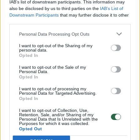
IAB’s list of downstream participants. This information may
vaiko gyvybių išgelbėti nepavyko
also be disclosed by us to third parties on the
IAB’s List of
Downstream Participants
that may further disclose it to other
Žinios
|
Lietuvos diena
third parties.
Personal Data Processing Opt Outs
00:00:57
Savaitės vidurys nusimato karštas: temperatūra kils iki
32 laipsnių šilumos
I want to opt-out of the Sharing of my
personal data.
Opted In
Žinios
|
Orai
I want to opt-out of the Sale of my
Personal Data.
00:00:59
Opted In
Nufilmavo, kaip patvino Vilniaus Vakarinis aplinkkelis:
vaizdas pribloškia
I want to opt-out of processing my
Personal Data for Targeted Advertising.
Žinios
|
Lietuvos diena
Opted In
I want to opt-out of Collection, Use,
Retention, Sale, and/or Sharing of my
00:00:55
Avarija Vilniuje: į stotelę įsirėžęs automobilis sužalojo
Personal Data that Is Unrelated with the
Purposes for which it was collected.
dvi moteris
Opted Out
Žinios
|
Lietuvos diena