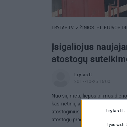
Volume
0%
LRYTAS.TV
>
ŽINIOS
>
LIETUVOS D
Įsigaliojus naujaj
atostogų suteikim
Lrytas.lt
2017-10-25 16:00
Nuo šių metų liepos pirmos dienos
kasmetinių atostogų suteikimo ir
Lrytas.lt -
atostoginius išmokės nevėliau, ka
atostogų pradžią. O atostogų laik
If you wish 