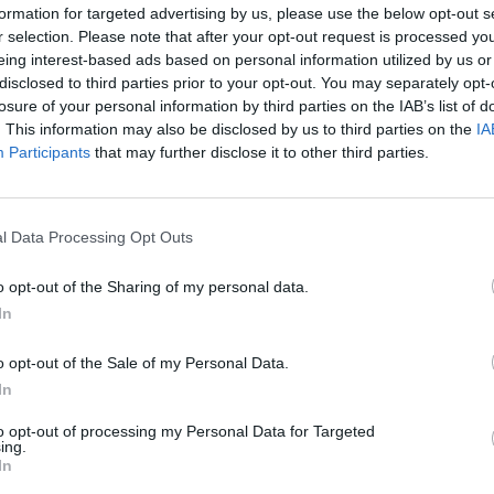
formation for targeted advertising by us, please use the below opt-out s
„Pa
pakeitimai
Darbas
Sauganti Lietuva
r selection. Please note that after your opt-out request is processed y
jau
eing interest-based ads based on personal information utilized by us or
Pru
disclosed to third parties prior to your opt-out. You may separately opt-
losure of your personal information by third parties on the IAB’s list of
. This information may also be disclosed by us to third parties on the
IA
Participants
that may further disclose it to other third parties.
Visi įrašai
00:05:25
ko
K. Prunskienės brolis prisiminė jaudinančią
l Data Processing Opt Outs
akimirką prieš mirtį: „Tai buvo simbolinis
o opt-out of the Sharing of my personal data.
mūsų pagerbimo ženklas“
In
Žinios
|
Lietuvos diena
o opt-out of the Sale of my Personal Data.
In
3:01
00:03:41
ijos
Mėsainių mėgėjus kviečia nepražiopsoti
ojektui
festivalio Vilniuje: atskleidė populiariausią
to opt-out of processing my Personal Data for Targeted
ing.
paruošimo būdą
In
Žinios
|
Lietuvos diena