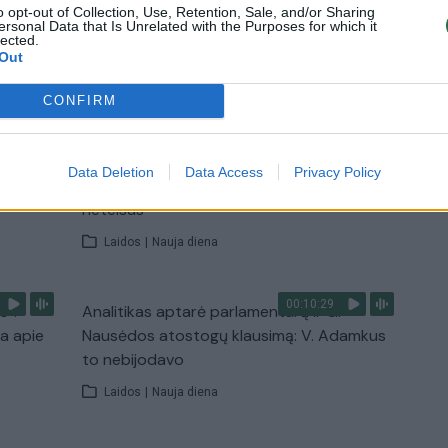
o opt-out of Collection, Use, Retention, Sale, and/or Sharing
ersonal Data that Is Unrelated with the Purposes for which it
lected.
Out
TV
Visi įrašai
CONFIRM
00:15:54
ko
V. Zalužno pasisakymą laiko bandymu
Data Deletion
Data Access
Privacy Policy
įsitvirtinti Ukrainos politikoje: jis yra
neteisus
Laidos
|
Nauja diena
00:10:29
s“:
Analitikas aptarė parlamentarų ir G.
ba apie
Nausėdos atostogų klausimą: V. Adamkus
to nebijodavo
Laidos
|
Nauja diena