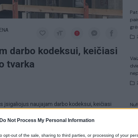
Pat
pai
gr
IENA
am darbo kodeksui, keičiasi
Vaiz
o tvarka
dvi
ne
 įsigaliojus naujajam darbo kodeksui, keičiasi
Nuf
Vak
 apmokėjimo tvarka. Darbdavys nuo šiol
Do Not Process My Personal Information
ip paskutinę darbo dieną prieš kasmetinių
otarpis bus skaičiuojamas naujai.
to opt-out of the sale, sharing to third parties, or processing of your per