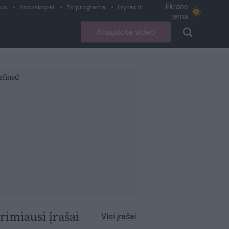
Ekrano
ius
Horoskopai
TV programa
Lrytas.lt
tema
Atsiųskite video
rimiausi įrašai
Visi įrašai