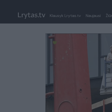
Klausyk Lrytas.tv
Naujausi
Žiū
Paremkite Ukrainą