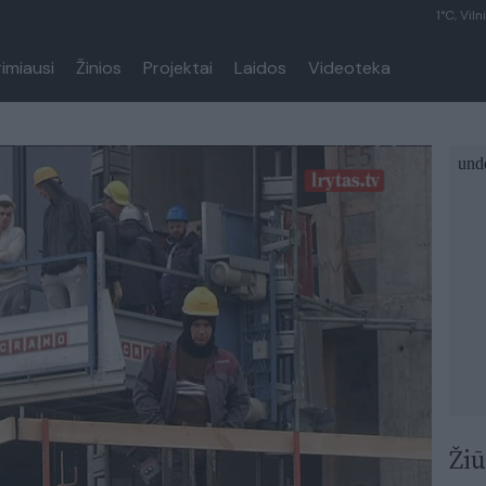
1°C, Viln
rimiausi
Žinios
Projektai
Laidos
Videoteka
Žiū