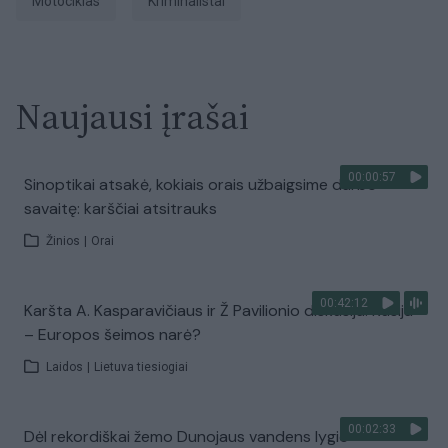
motociklas
kriminalistai
Naujausi įrašai
00:00:57
Sinoptikai atsakė, kokiais orais užbaigsime darbo
savaitę: karščiai atsitrauks
Žinios
|
Orai
00:42:12
Karšta A. Kasparavičiaus ir Ž Pavilionio diskusija: Rusija
– Europos šeimos narė?
Laidos
|
Lietuva tiesiogiai
00:02:33
Dėl rekordiškai žemo Dunojaus vandens lygio –