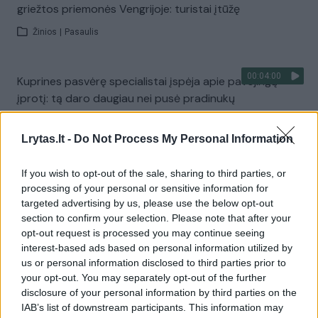
griežtos priemonės Vengrijoje: turistai įtūžę
Žinios
|
Pasaulis
00:04:00
Kuprines pasvėrę specialistai įspėja apie pavojingą
įprotį: tą daro daugiau nei pusė pradinukų
Žinios
|
Lietuvos diena
Lrytas.lt -
Do Not Process My Personal Information
Visi įrašai
If you wish to opt-out of the sale, sharing to third parties, or
processing of your personal or sensitive information for
targeted advertising by us, please use the below opt-out
section to confirm your selection. Please note that after your
Žiūrimiausi įrašai
opt-out request is processed you may continue seeing
interest-based ads based on personal information utilized by
us or personal information disclosed to third parties prior to
your opt-out. You may separately opt-out of the further
00:00:30
Vaizdai iš tragiškos avarijos Vilniaus r.: dviejų moterų ir
disclosure of your personal information by third parties on the
vaiko gyvybių išgelbėti nepavyko
IAB’s list of downstream participants. This information may