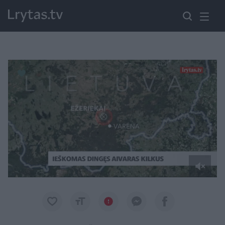
Paremkite Ukrainą