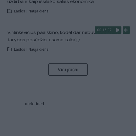
uždirba ir kaip išsilaiko šalies ekonomika
Laidos
|
Nauja diena
00:16:37
V. Sinkevičius paaiškino, kodėl dar nebuvo Koalicinės
tarybos posėdžio: esame kalbėję
Laidos
|
Nauja diena
Visi įrašai