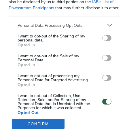
also be disclosed by us to third parties on the
IAB’s List of
Žinios
|
Lietuvos diena
Downstream Participants
that may further disclose it to other
third parties.
00:00:57
Savaitės vidurys nusimato karštas: temperatūra kils iki
Personal Data Processing Opt Outs
32 laipsnių šilumos
I want to opt-out of the Sharing of my
personal data.
Žinios
|
Orai
Opted In
I want to opt-out of the Sale of my
00:00:59
Nufilmavo, kaip patvino Vilniaus Vakarinis aplinkkelis:
Personal Data.
Opted In
vaizdas pribloškia
I want to opt-out of processing my
Žinios
|
Lietuvos diena
Personal Data for Targeted Advertising.
Opted In
00:00:55
Avarija Vilniuje: į stotelę įsirėžęs automobilis sužalojo
I want to opt-out of Collection, Use,
Retention, Sale, and/or Sharing of my
dvi moteris
Personal Data that Is Unrelated with the
Purposes for which it was collected.
Opted Out
Žinios
|
Lietuvos diena
CONFIRM