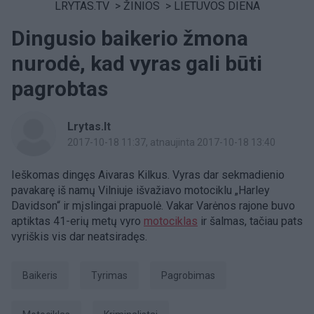
LRYTAS.TV
>
ŽINIOS
>
LIETUVOS DIENA
Dingusio baikerio žmona
nurodė, kad vyras gali būti
pagrobtas
Lrytas.lt
2017-10-18 11:37
, atnaujinta 2017-10-18 13:40
Ieškomas dingęs Aivaras Kilkus. Vyras dar sekmadienio
pavakarę iš namų Vilniuje išvažiavo motociklu „Harley
Davidson“ ir mįslingai prapuolė. Vakar Varėnos rajone buvo
aptiktas 41-erių metų vyro
motociklas
ir šalmas, tačiau pats
vyriškis vis dar neatsiradęs.
baikeris
tyrimas
Pagrobimas