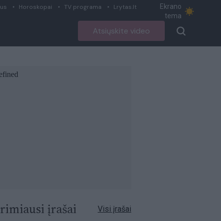
Ekrano
ius
Horoskopai
TV programa
Lrytas.lt
tema
Atsiųskite video
rimiausi įrašai
Visi įrašai