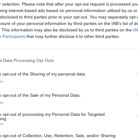
r selection. Please note that after your opt-out request is processed y
aut
i
KOKYBĖ IŠ LIETUVIŠKO SODO
eing interest-based ads based on personal information utilized by us or
disclosed to third parties prior to your opt-out. You may separately opt-
losure of your personal information by third parties on the IAB’s list of
. This information may also be disclosed by us to third parties on the
IA
Participants
that may further disclose it to other third parties.
Visi įrašai
1:05
00:00:44
l Data Processing Opt Outs
Plinta audros vaizdai iš visos Lietuvos:
iai liko
netoli Druskininkų vėjas vertė ištisus
o opt-out of the Sharing of my personal data.
medžius
In
Žinios
|
Orai
o opt-out of the Sale of my Personal Data.
In
0:44
00:00:57
auktas
Sinoptikai atsakė, kokiais orais užbaigsime
to opt-out of processing my Personal Data for Targeted
darbo savaitę: karščiai atsitrauks
ing.
In
Žinios
|
Orai
o opt-out of Collection, Use, Retention, Sale, and/or Sharing