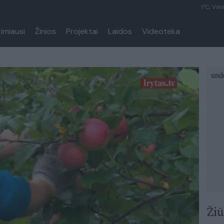
1°C, Viln
rimiausi
Žinios
Projektai
Laidos
Videoteka
Žiū