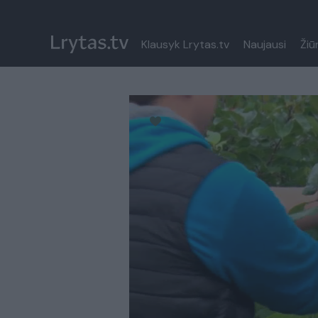
Klausyk Lrytas.tv
Naujausi
Žiū
Paremkite Ukrainą