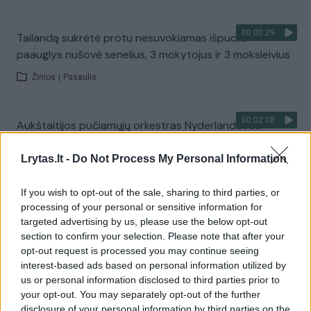
00:00:29
Tailandą sukrėtė protu nesuvokiamas išpuolis:
paauglys nušovė senelius, 3 mokytojus ir 3 moksleivius
Žinios
|
Pasaulis
00:02:08
Aukštaitijos pučiamųjų orkestras Nyderlanduose
apgynė čempionų vardą
Lrytas.lt -
Do Not Process My Personal Information
Žinios
|
Lietuvos diena
If you wish to opt-out of the sale, sharing to third parties, or
processing of your personal or sensitive information for
Visi įrašai
targeted advertising by us, please use the below opt-out
section to confirm your selection. Please note that after your
opt-out request is processed you may continue seeing
interest-based ads based on personal information utilized by
Žiūrimiausi įrašai
us or personal information disclosed to third parties prior to
your opt-out. You may separately opt-out of the further
disclosure of your personal information by third parties on the