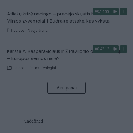
00:14:33
Atliekų krizė nedingo – pradėjo skųstis Naujosios
Vilnios gyventojai: I. Budraitė atsakė, kas vyksta
Laidos
|
Nauja diena
00:42:12
Karšta A. Kasparavičiaus ir Ž Pavilionio diskusija: Rusija
– Europos šeimos narė?
Laidos
|
Lietuva tiesiogiai
Visi įrašai