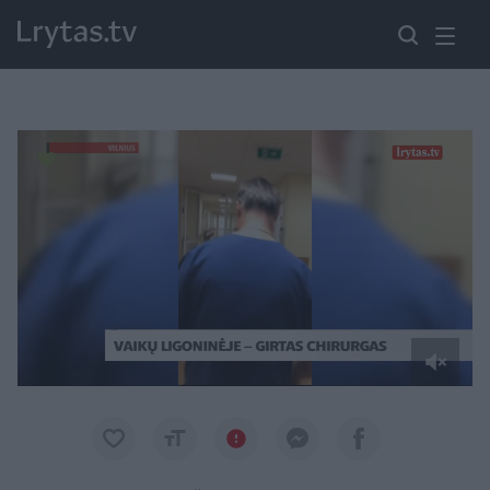
Paremkite Ukrainą