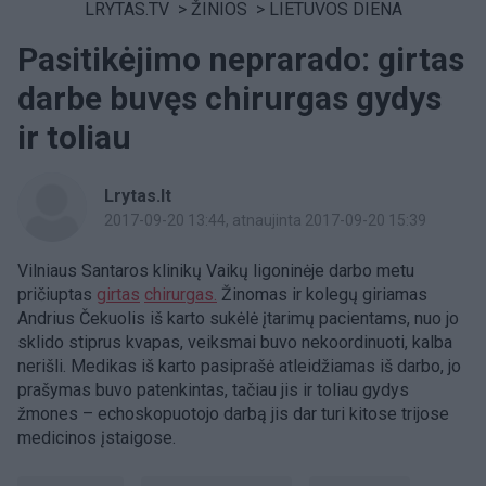
LRYTAS.TV
>
ŽINIOS
>
LIETUVOS DIENA
Pasitikėjimo neprarado: girtas
darbe buvęs chirurgas gydys
ir toliau
Lrytas.lt
2017-09-20 13:44
, atnaujinta 2017-09-20 15:39
Vilniaus Santaros klinikų Vaikų ligoninėje darbo metu
pričiuptas
girtas
chirurgas.
Žinomas ir kolegų giriamas
Andrius Čekuolis iš karto sukėlė įtarimų pacientams, nuo jo
sklido stiprus kvapas, veiksmai buvo nekoordinuoti, kalba
nerišli. Medikas iš karto pasiprašė atleidžiamas iš darbo, jo
prašymas buvo patenkintas, tačiau jis ir toliau gydys
žmones – echoskopuotojo darbą jis dar turi kitose trijose
medicinos įstaigose.