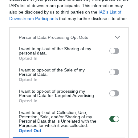
00:00:30
IAB’s list of downstream participants. This information may
Vaizdai iš tragiškos avarijos Vilniaus r.: dviejų moterų ir
also be disclosed by us to third parties on the
IAB’s List of
vaiko gyvybių išgelbėti nepavyko
Downstream Participants
that may further disclose it to other
Žinios
|
Lietuvos diena
third parties.
Personal Data Processing Opt Outs
00:00:57
Savaitės vidurys nusimato karštas: temperatūra kils iki
I want to opt-out of the Sharing of my
32 laipsnių šilumos
personal data.
Opted In
Žinios
|
Orai
I want to opt-out of the Sale of my
Personal Data.
Opted In
00:00:59
Nufilmavo, kaip patvino Vilniaus Vakarinis aplinkkelis:
vaizdas pribloškia
I want to opt-out of processing my
Personal Data for Targeted Advertising.
Opted In
Žinios
|
Lietuvos diena
I want to opt-out of Collection, Use,
Retention, Sale, and/or Sharing of my
Personal Data that Is Unrelated with the
00:15:54
V. Zalužno pasisakymą laiko bandymu įsitvirtinti
Purposes for which it was collected.
Ukrainos politikoje: jis yra neteisus
Opted Out