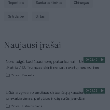
Reporteris
Santaros klinikos
chirurgas
girti darbe
girtas
Naujausi įrašai
00:02:40
Nors teigė, kad šaudmenų pakankamai – Ukrainai
„Patriot“ D. Trumpas skirti nenori: raketų mes norime
Žinios
|
Pasaulis
00:03:52
Liūdna vyresnio amžiaus dirbančiųjų kasdienybė –
priekabiavimas, patyčios ir užgaulūs įvardžiai
Žinios
|
Lietuvos diena