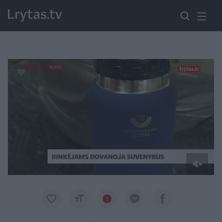
Paremkite Ukrainą