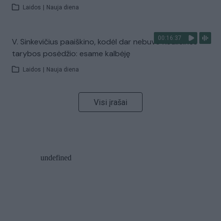
Laidos
|
Nauja diena
00:16:37
V. Sinkevičius paaiškino, kodėl dar nebuvo Koalicinės
tarybos posėdžio: esame kalbėję
Laidos
|
Nauja diena
Visi įrašai