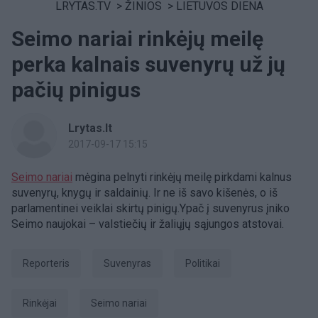
LRYTAS.TV
>
ŽINIOS
>
LIETUVOS DIENA
Seimo nariai rinkėjų meilę
perka kalnais suvenyrų už jų
pačių pinigus
Lrytas.lt
2017-09-17 15:15
Seimo nariai
mėgina pelnyti rinkėjų meilę pirkdami kalnus
suvenyrų, knygų ir saldainių. Ir ne iš savo kišenės, o iš
parlamentinei veiklai skirtų pinigų.Ypač į suvenyrus įniko
Seimo naujokai – valstiečių ir žaliųjų sąjungos atstovai.
Reporteris
suvenyras
Politikai
rinkėjai
Seimo nariai