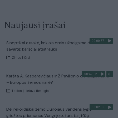
Naujausi įrašai
00:00:57
Sinoptikai atsakė, kokiais orais užbaigsime darbo
savaitę: karščiai atsitrauks
Žinios
|
Orai
00:42:12
Karšta A. Kasparavičiaus ir Ž Pavilionio diskusija: Rusija
– Europos šeimos narė?
Laidos
|
Lietuva tiesiogiai
00:02:33
Dėl rekordiškai žemo Dunojaus vandens lygio –
griežtos priemonės Vengrijoje: turistai įtūžę