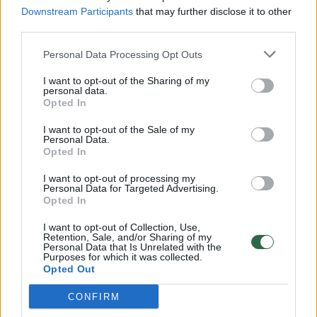
Downstream Participants
that may further disclose it to other
third parties.
00:00:57
Savaitės vidurys nusimato karštas: temperatūra kils iki
Personal Data Processing Opt Outs
32 laipsnių šilumos
I want to opt-out of the Sharing of my
Žinios
|
Orai
personal data.
Opted In
00:00:59
I want to opt-out of the Sale of my
Nufilmavo, kaip patvino Vilniaus Vakarinis aplinkkelis:
Personal Data.
vaizdas pribloškia
Opted In
Žinios
|
Lietuvos diena
I want to opt-out of processing my
Personal Data for Targeted Advertising.
Opted In
00:00:55
Avarija Vilniuje: į stotelę įsirėžęs automobilis sužalojo
I want to opt-out of Collection, Use,
dvi moteris
Retention, Sale, and/or Sharing of my
Personal Data that Is Unrelated with the
Purposes for which it was collected.
Žinios
|
Lietuvos diena
Opted Out
CONFIRM
Visi įrašai