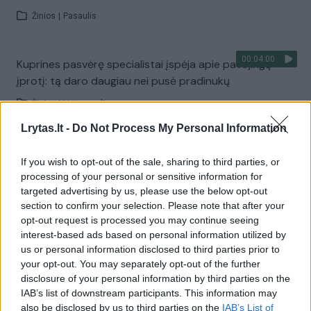
Žinios
|
Pasaulis
00:04:00
Kuprines pasvėrę specialistai įspėja apie pavojingą
įprotį: tą daro daugiau nei pusė pradinukų
Žinios
|
Lietuvos diena
Lrytas.lt -
Do Not Process My Personal Information
Visi įrašai
If you wish to opt-out of the sale, sharing to third parties, or
processing of your personal or sensitive information for
targeted advertising by us, please use the below opt-out
section to confirm your selection. Please note that after your
Žiūrimiausi įrašai
opt-out request is processed you may continue seeing
interest-based ads based on personal information utilized by
us or personal information disclosed to third parties prior to
00:00:30
Vaizdai iš tragiškos avarijos Vilniaus r.: dviejų moterų ir
your opt-out. You may separately opt-out of the further
disclosure of your personal information by third parties on the
vaiko gyvybių išgelbėti nepavyko
IAB’s list of downstream participants. This information may
Žinios
|
Lietuvos diena
also be disclosed by us to third parties on the
IAB’s List of