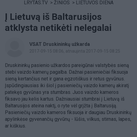
LRYTAS.TV
>
ŽINIOS
>
LIETUVOS DIENA
Į Lietuvą iš Baltarusijos
atklysta netikėti nelegalai
VSAT Druskininkų užkarda
2017-09-15 08:06
, atnaujinta 2017-09-15 08:25
Druskininkų pasienio užkardos pareigūnai valstybės sieną
stebi vaizdo kamerų pagalba. Dažnai pasieniečiai fiksuoja
sieną kertančius net ir gana egzotiškus ir retus gyvūnus.
Įspūdingiausias iki šiol į pasieniečių vaizdo kamerų akiratį
patekęs gyvūnas yra stumbras. Juos vaizdo kameros
fiksavo jau kelis kartus. Dažniausiai stumbrai į Lietuvą iš
Baltarusijos ateina naktį, o ryte vėl grįžta į Baltarusiją.
Pasieniečių vaizdo kameros fiksuoja ir daugiau Druskininkų
apylinkėse gyvenančių gyvūnų - lūšis, vilkus, stirnas, lapes,
ar kiškius.