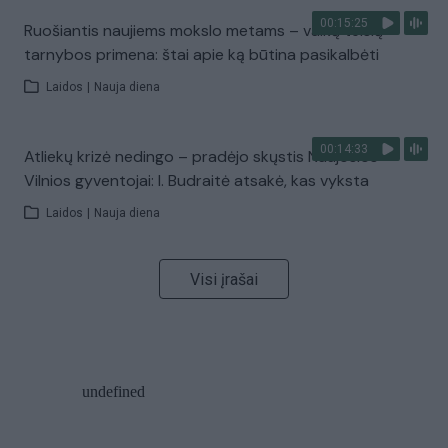
00:15:25
Ruošiantis naujiems mokslo metams – vaikų teisių
tarnybos primena: štai apie ką būtina pasikalbėti
Laidos
|
Nauja diena
00:14:33
Atliekų krizė nedingo – pradėjo skųstis Naujosios
Vilnios gyventojai: I. Budraitė atsakė, kas vyksta
Laidos
|
Nauja diena
Visi įrašai