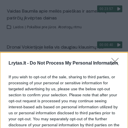
00:23:57
Vaidas Baumila apie meilės paieškas ir asmeninių
patirčių įkvėptas dainas
Laidos
|
Pokalbiai prie jūros. Atostogų ritmu
00:00:40
Dronai Vokietijoje kelia vis daugiau klausimų: du
pastebėti virš karinės bazės
Lrytas.lt -
Do Not Process My Personal Information
Žinios
|
Pasaulis
If you wish to opt-out of the sale, sharing to third parties, or
Visi įrašai
processing of your personal or sensitive information for
targeted advertising by us, please use the below opt-out
section to confirm your selection. Please note that after your
opt-out request is processed you may continue seeing
Žiūrimiausi įrašai
interest-based ads based on personal information utilized by
us or personal information disclosed to third parties prior to
your opt-out. You may separately opt-out of the further
disclosure of your personal information by third parties on the
00:00:30