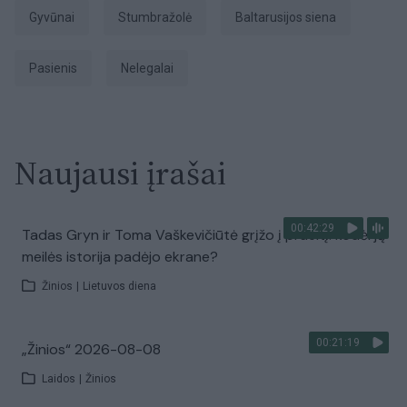
Gyvūnai
stumbražolė
Baltarusijos siena
Pasienis
nelegalai
Naujausi įrašai
00:42:29
Tadas Gryn ir Toma Vaškevičiūtė grįžo į praeitį: kodėl jų
meilės istorija padėjo ekrane?
Žinios
|
Lietuvos diena
00:21:19
„Žinios“ 2026-08-08
Laidos
|
Žinios