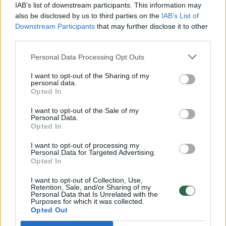
Vaizdai iš tragiškos avarijos Vilniaus r.: dviejų moterų ir
IAB’s list of downstream participants. This information may
vaiko gyvybių išgelbėti nepavyko
also be disclosed by us to third parties on the
IAB’s List of
Downstream Participants
that may further disclose it to other
Žinios
|
Lietuvos diena
third parties.
Personal Data Processing Opt Outs
00:00:57
Savaitės vidurys nusimato karštas: temperatūra kils iki
I want to opt-out of the Sharing of my
32 laipsnių šilumos
personal data.
Opted In
Žinios
|
Orai
I want to opt-out of the Sale of my
Personal Data.
Opted In
00:15:54
V. Zalužno pasisakymą laiko bandymu įsitvirtinti
Ukrainos politikoje: jis yra neteisus
I want to opt-out of processing my
Personal Data for Targeted Advertising.
Laidos
|
Nauja diena
Opted In
I want to opt-out of Collection, Use,
Retention, Sale, and/or Sharing of my
00:00:59
Nufilmavo, kaip patvino Vilniaus Vakarinis aplinkkelis:
Personal Data that Is Unrelated with the
Purposes for which it was collected.
vaizdas pribloškia
Opted Out
Žinios
|
Lietuvos diena