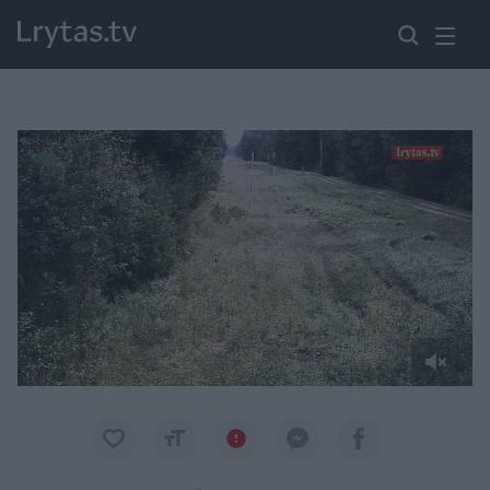
Paremkite Ukrainą