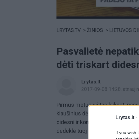
Volume
0%
LRYTAS.TV
>
ŽINIOS
>
LIETUVOS D
Pasvalietė nepatik
dėti triskart dides
Lrytas.lt
2017-09-08 14:28
, atnauj
Pirmus metus vištas laikanti pasva
kiaušinius dėjusi višta jau antrą k
Lrytas.lt -
didesni ir kone tris kartus lenkia v
dedeklė tuoj pasivys Lietuvos rek
If you wish 
sensitive in