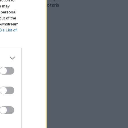
omobilis sužalojo dvi moteris
ou may
 personal
Žinios
|
Lietuvos diena
out of the
 downstream
B’s List of