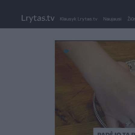
Klausyk Lrytas.tv
Naujausi
Žiū
Paremkite Ukrainą