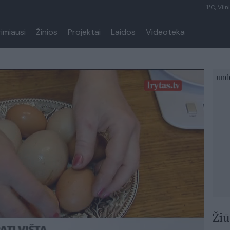
1°C, Viln
rimiausi
Žinios
Projektai
Laidos
Videoteka
Žiū