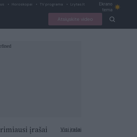
Ekrano
ius
Horoskopai
TV programa
Lrytas.lt
tema
Atsiųskite video
rimiausi įrašai
Visi įrašai