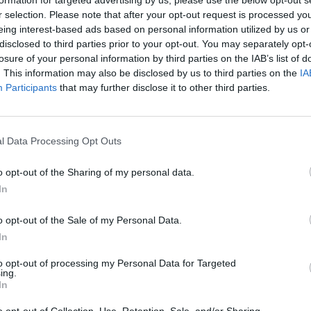
aut
r selection. Please note that after your opt-out request is processed y
rdas
višta
dedeklės
eing interest-based ads based on personal information utilized by us or
disclosed to third parties prior to your opt-out. You may separately opt-
losure of your personal information by third parties on the IAB’s list of
. This information may also be disclosed by us to third parties on the
IA
Participants
that may further disclose it to other third parties.
Visi įrašai
l Data Processing Opt Outs
0:57
00:42:12
aigsime
Karšta A. Kasparavičiaus ir Ž Pavilionio
diskusija: Rusija – Europos šeimos narė?
o opt-out of the Sharing of my personal data.
In
Laidos
|
Lietuva tiesiogiai
o opt-out of the Sale of my Personal Data.
2:33
00:04:00
dens
Kuprines pasvėrę specialistai įspėja apie
In
e:
pavojingą įprotį: tą daro daugiau nei pusė
to opt-out of processing my Personal Data for Targeted
pradinukų
ing.
In
Žinios
|
Lietuvos diena
o opt-out of Collection, Use, Retention, Sale, and/or Sharing