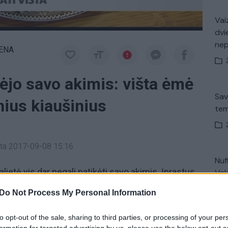
Vaiz
dvi
ne
IENA
ėjo savo akimis: višta ėmė
Sav
nius kiaušinius
tem
inta 2017-09-08 15:16
Nuf
lietė vis dar negali patikėti savo akimis. Įprastus
Vak
artą nustebina kiaušiniu „milžinu“. Jie vienas už kitą
Do Not Process My Personal Information
idutinį vištos kiaušinį. Pasvalietė juokauja, kad jos
ordininkę.
to opt-out of the sale, sharing to third parties, or processing of your per
Avar
formation for targeted advertising by us, please use the below opt-out s