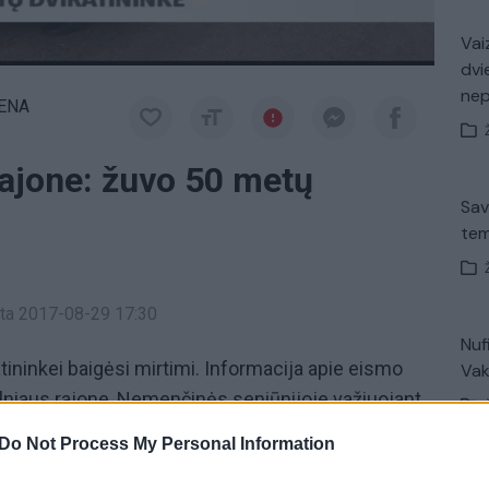
Vaiz
dvi
ne
IENA
rajone: žuvo 50 metų
Sav
tem
inta 2017-08-29 17:30
Nuf
tininkei baigėsi mirtimi. Informacija apie eismo
Vak
Vilniaus rajone, Nemenčinės seniūnijoje važiuojant
-ame kilometre automobilis „Volvo“ partrenkė
Do Not Process My Personal Information
o kelio.
Avar