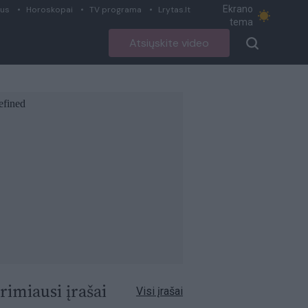
Ekrano
ius
Horoskopai
TV programa
Lrytas.lt
tema
Atsiųskite video
rimiausi įrašai
Visi įrašai