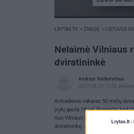
Volume
0%
LRYTAS.TV
>
ŽINIOS
>
LIETUVOS D
Nelaimė Vilniaus 
dviratininkė
Andrius Vaitkevičius
2017-08-29 17:26
, atnauj
Antradienio vakaras 50 metų dvira
įvykį gauta 18 val. Pranešta, kad 
nuo Vilniaus
Pabradės
kryptimi 26
Lrytas.lt -
dviratininkę. Ji išvažiavo iš šalutini