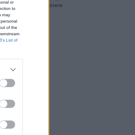
sonal or
omobilis sužalojo dvi moteris
ection to
ou may
Žinios
|
Lietuvos diena
 personal
out of the
 downstream
B’s List of