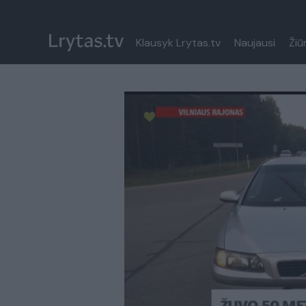
Klausyk Lrytas.tv
Naujausi
Žiū
Paremkite Ukrainą