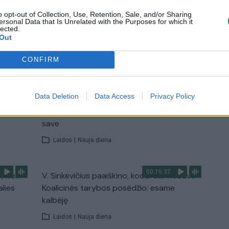
o opt-out of Collection, Use, Retention, Sale, and/or Sharing
Žinios
|
Lietuvos diena
ersonal Data that Is Unrelated with the Purposes for which it
lected.
Out
TV
CONFIRM
Visi įrašai
00:11:27
Data Deletion
Data Access
Privacy Policy
nio
Lietuvos pasiruošimą pavojams neigiamai
narė?
vertinantis šaulys: nustokime apgaudinėti
save
Laidos
|
Nauja diena
00:16:37
, kiek
V. Sinkevičius paaiškino, kodėl dar nebuvo
alies
Koalicinės tarybos posėdžio: esame
kalbėję
Laidos
|
Nauja diena