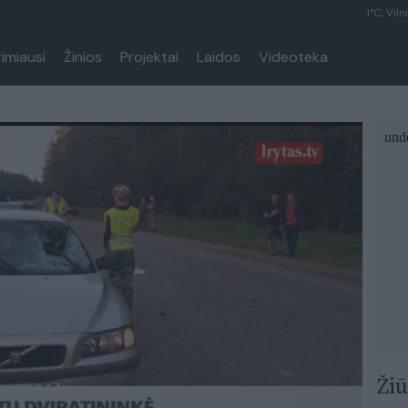
1°C, Viln
rimiausi
Žinios
Projektai
Laidos
Videoteka
Žiū