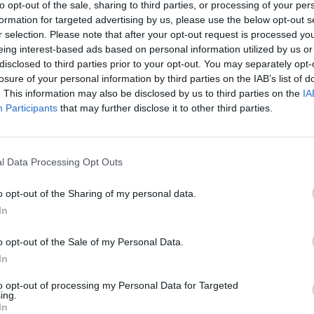
to opt-out of the sale, sharing to third parties, or processing of your per
aut
formation for targeted advertising by us, please use the below opt-out s
mė
žuvo
dviratininkė
rajonas
r selection. Please note that after your opt-out request is processed y
eing interest-based ads based on personal information utilized by us or
disclosed to third parties prior to your opt-out. You may separately opt-
losure of your personal information by third parties on the IAB’s list of
. This information may also be disclosed by us to third parties on the
IA
Participants
that may further disclose it to other third parties.
Visi įrašai
l Data Processing Opt Outs
0:57
00:42:12
aigsime
Karšta A. Kasparavičiaus ir Ž Pavilionio
o opt-out of the Sharing of my personal data.
diskusija: Rusija – Europos šeimos narė?
In
Laidos
|
Lietuva tiesiogiai
o opt-out of the Sale of my Personal Data.
In
2:33
00:04:00
dens
Kuprines pasvėrę specialistai įspėja apie
to opt-out of processing my Personal Data for Targeted
e:
pavojingą įprotį: tą daro daugiau nei pusė
ing.
In
pradinukų