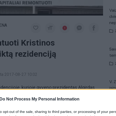
Vaiz
dvi
ne
IENA
uoti Kristinos
Sav
ktą rezidenciją
tem
inta 2017-08-27 10:02
V. 
idencijoje, kurioje gyveno prezidentas Algirdas
įsit
net
s ilgą laiką šeimininkavo jo našlė
Kristina
Do Not Process My Personal Information
pitalinį remontą.
Rezidencija
yra Lietuvos
 perduotas Prezidento kanceliarijai.
to opt-out of the sale, sharing to third parties, or processing of your per