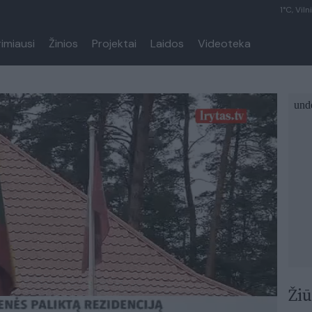
1°C, Viln
rimiausi
Žinios
Projektai
Laidos
Videoteka
Žiū