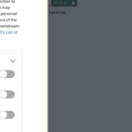
ection to
00:00:57
optikai atsakė, kokiais orais
ou may
aigsime darbo savaitę: karščiai
 personal
itrauks
out of the
 downstream
Žinios
|
Orai
B’s List of