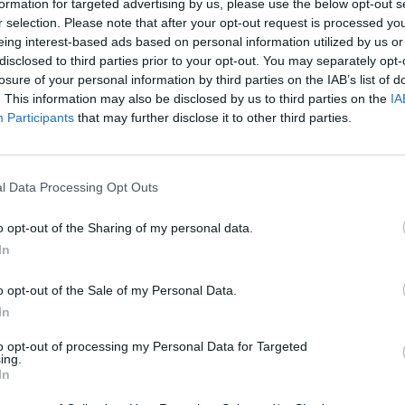
formation for targeted advertising by us, please use the below opt-out s
Sin
r selection. Please note that after your opt-out request is processed y
rezidencija
Turniškės
Kristina Brazauskienė
užb
eing interest-based ads based on personal information utilized by us or
ats
disclosed to third parties prior to your opt-out. You may separately opt-
losure of your personal information by third parties on the IAB’s list of
. This information may also be disclosed by us to third parties on the
IA
Participants
that may further disclose it to other third parties.
Visi įrašai
l Data Processing Opt Outs
o opt-out of the Sharing of my personal data.
00:21:16
 ragina
„Žinios“ 2026-08-09
In
mą
Laidos
|
Žinios
o opt-out of the Sale of my Personal Data.
In
to opt-out of processing my Personal Data for Targeted
00:00:52
naitis:
Savaitės pradžia su lietumi ir perkūnija:
ing.
In
temperatūra dar sieks 30 laipsnių