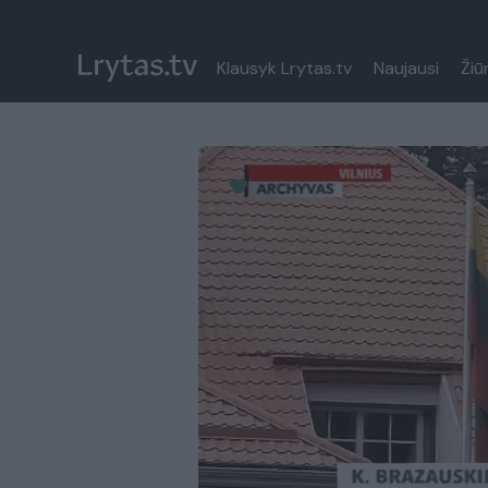
Klausyk Lrytas.tv
Naujausi
Žiū
Paremkite Ukrainą