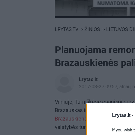
Volume
0%
LRYTAS.TV
>
ŽINIOS
>
LIETUVOS D
Planuojama remont
Brazauskienės pali
Lrytas.lt
2017-08-27 09:57
, atnauj
Vilniuje, Turniškėse esančioje rez
Brazauskas ir kurioje po jo mirtie
Lrytas.lt -
Brazauskienė,
numatoma atlikti ka
valstybės turtas, patikėjimo teise
If you wish 