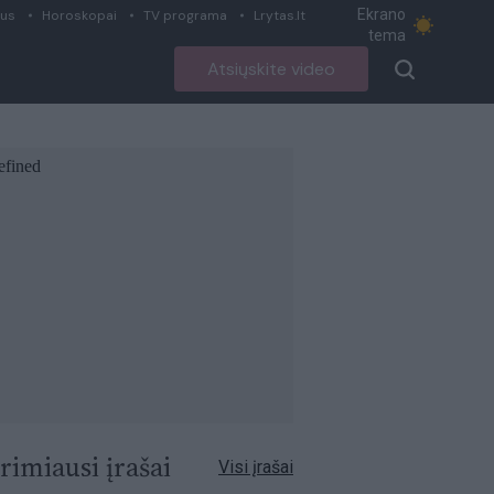
Ekrano
ius
Horoskopai
TV programa
Lrytas.lt
tema
Atsiųskite video
rimiausi įrašai
Visi įrašai