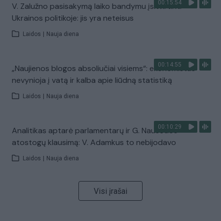
00:15:54
V. Zalužno pasisakymą laiko bandymu įsitvirtinti
Ukrainos politikoje: jis yra neteisus
Laidos
|
Nauja diena
00:14:55
„Naujienos blogos absoliučiai visiems“: ekonomistas
nevynioja į vatą ir kalba apie liūdną statistiką
Laidos
|
Nauja diena
00:10:29
Analitikas aptarė parlamentarų ir G. Nausėdos
atostogų klausimą: V. Adamkus to nebijodavo
Laidos
|
Nauja diena
Visi įrašai