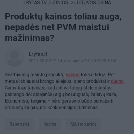
LRYTAS.TV
>
ŽINIOS
>
LIETUVOS DIENA
Produktų kainos toliau auga,
nepadės net PVM maistui
mažinimas?
Lrytas.lt
2017-08-08 13:44
, atnaujinta 2017-08-08 13:50
Svarbiausių maisto produktų
kainos
toliau didėja. Per
metus labiausiai brango aliejaus, pieno produktai ir
duona.
Gamintojai teisinasi, kad ant vartotojų stalo maistas
pabrango dėl didėjančių algų bei augusių žaliavų kainų.
Ekonomistų teigimu – nėra geresnio būdo sumažinti
produktų kainas, nei konkurencijos didinimas.
Reporteris
Kainos
maisto kainos