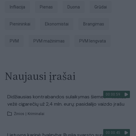
Infliacija
Pienas
duona
grūdai
pienininkai
ekonomistai
brangimas
PVM
PVM mažinimas
PVM lengvata
Naujausi įrašai
00:00:59
Didžiausias kontrabandos sulaikymas šiemet – vilkikas
vežė cigarečių už 2,4 mln. eurų: pasidalijo vaizdo įrašu
Žinios
|
Kriminalai
00:00:45
Lietuvos karinė žvalgyba: Rusija svarsto surengti