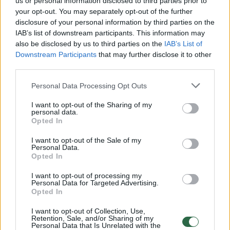
us or personal information disclosed to third parties prior to
your opt-out. You may separately opt-out of the further
Žiūrimiausi įrašai
disclosure of your personal information by third parties on the
IAB’s list of downstream participants. This information may
also be disclosed by us to third parties on the
IAB’s List of
Downstream Participants
that may further disclose it to other
00:00:49
Pateikė daugiau detalių apie iš tėvų paimtus šešis
third parties.
vaikus: jiems kilusi grėsmė
Personal Data Processing Opt Outs
Žinios
|
Lietuvos diena
I want to opt-out of the Sharing of my
personal data.
00:00:30
Opted In
Vaizdai iš tragiškos avarijos Vilniaus r.: dviejų moterų ir
vaiko gyvybių išgelbėti nepavyko
I want to opt-out of the Sale of my
Personal Data.
Žinios
|
Lietuvos diena
Opted In
I want to opt-out of processing my
Personal Data for Targeted Advertising.
00:00:59
Nufilmavo, kaip patvino Vilniaus Vakarinis aplinkkelis:
Opted In
vaizdas pribloškia
I want to opt-out of Collection, Use,
Žinios
|
Lietuvos diena
Retention, Sale, and/or Sharing of my
Personal Data that Is Unrelated with the