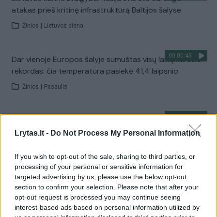
atakas prieš kritinę infrastruktūrą Baltijos šalyse
Žinios
|
Lietuvos diena
00:00:45
Dar vienoje Europos šalyje sumuštas visų laikų karščio
rekordas: čia temperatūra pasiekė 41,4 laipsnio
Žinios
|
Pasaulis
00:00:37
J. Olekas nelinkęs kritikuoti G. Nausėdos už neatvykimą
atsisveikinti su K. Prunskiene: „Gyvenime pasitaiko
Lrytas.lt -
Do Not Process My Personal Information
visokių situacijų“
If you wish to opt-out of the sale, sharing to third parties, or
Žinios
|
Lietuvos diena
processing of your personal or sensitive information for
targeted advertising by us, please use the below opt-out
section to confirm your selection. Please note that after your
Visi įrašai
opt-out request is processed you may continue seeing
interest-based ads based on personal information utilized by