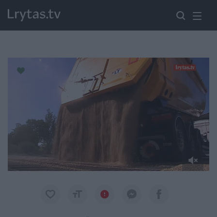
Paremkite Ukrainą