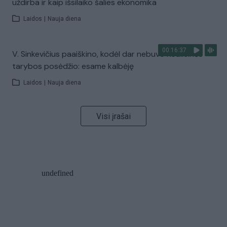
uždirba ir kaip išsilaiko šalies ekonomika
Laidos
|
Nauja diena
00:16:37
V. Sinkevičius paaiškino, kodėl dar nebuvo Koalicinės
tarybos posėdžio: esame kalbėję
Laidos
|
Nauja diena
Visi įrašai