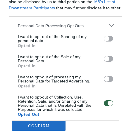
also be disclosed by us to third parties on the
IAB’s List of
Žinios
|
Lietuvos diena
Downstream Participants
that may further disclose it to other
third parties.
00:00:57
Savaitės vidurys nusimato karštas: temperatūra kils iki
Personal Data Processing Opt Outs
32 laipsnių šilumos
I want to opt-out of the Sharing of my
personal data.
Žinios
|
Orai
Opted In
I want to opt-out of the Sale of my
00:00:59
Nufilmavo, kaip patvino Vilniaus Vakarinis aplinkkelis:
Personal Data.
Opted In
vaizdas pribloškia
I want to opt-out of processing my
Žinios
|
Lietuvos diena
Personal Data for Targeted Advertising.
Opted In
00:00:55
Avarija Vilniuje: į stotelę įsirėžęs automobilis sužalojo
I want to opt-out of Collection, Use,
Retention, Sale, and/or Sharing of my
dvi moteris
Personal Data that Is Unrelated with the
Purposes for which it was collected.
Opted Out
Žinios
|
Lietuvos diena
CONFIRM