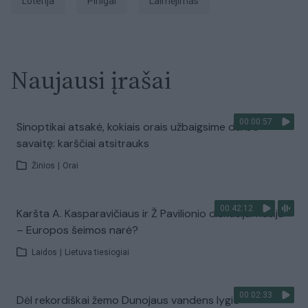
Loterija
Pinigai
laimėjimas
Naujausi įrašai
00:00:57
Sinoptikai atsakė, kokiais orais užbaigsime darbo
savaitę: karščiai atsitrauks
Žinios
|
Orai
00:42:12
Karšta A. Kasparavičiaus ir Ž Pavilionio diskusija: Rusija
– Europos šeimos narė?
Laidos
|
Lietuva tiesiogiai
00:02:33
Dėl rekordiškai žemo Dunojaus vandens lygio –