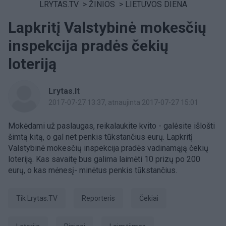
LRYTAS.TV
>
ŽINIOS
>
LIETUVOS DIENA
Lapkritį Valstybinė mokesčių
inspekcija pradės čekių
loteriją
Lrytas.lt
2017-07-27 13:37
, atnaujinta 2017-07-27 15:01
Mokėdami už paslaugas, reikalaukite kvito - galėsite išlošti
šimtą kitą, o gal net penkis tūkstančius eurų. Lapkritį
Valstybinė mokesčių inspekcija pradės vadinamąją čekių
loteriją. Kas savaitę bus galima laimėti 10 prizų po 200
eurų, o kas mėnesį- minėtus penkis tūkstančius.
tik Lrytas.TV
Reporteris
čekiai