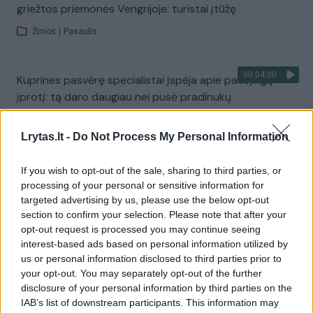
griežtos priemonės Vengrijoje: turistai įtūžę
Žinios
|
Pasaulis
00:04:00
Kuprines pasvėrę specialistai įspėja apie pavojingą
įprotį: tą daro daugiau nei pusė pradinukų
Žinios
|
Lietuvos diena
Lrytas.lt -
Do Not Process My Personal Information
Visi įrašai
If you wish to opt-out of the sale, sharing to third parties, or
processing of your personal or sensitive information for
targeted advertising by us, please use the below opt-out
section to confirm your selection. Please note that after your
Žiūrimiausi įrašai
opt-out request is processed you may continue seeing
interest-based ads based on personal information utilized by
us or personal information disclosed to third parties prior to
your opt-out. You may separately opt-out of the further
00:00:30
Vaizdai iš tragiškos avarijos Vilniaus r.: dviejų moterų ir
disclosure of your personal information by third parties on the
vaiko gyvybių išgelbėti nepavyko
IAB’s list of downstream participants. This information may