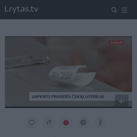
Paremkite Ukrainą