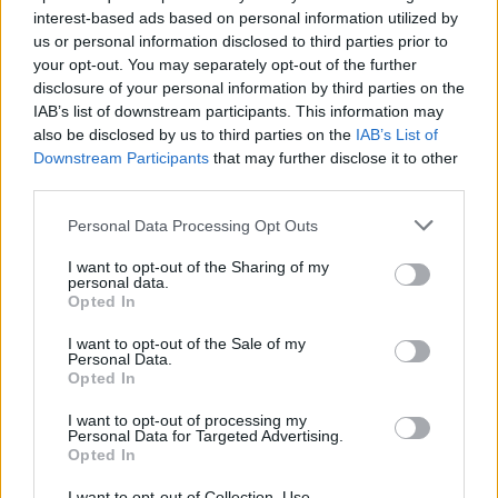
interest-based ads based on personal information utilized by
Visi įrašai
us or personal information disclosed to third parties prior to
your opt-out. You may separately opt-out of the further
disclosure of your personal information by third parties on the
IAB’s list of downstream participants. This information may
Žiūrimiausi įrašai
also be disclosed by us to third parties on the
IAB’s List of
Downstream Participants
that may further disclose it to other
third parties.
00:00:30
Vaizdai iš tragiškos avarijos Vilniaus r.: dviejų moterų ir
Personal Data Processing Opt Outs
vaiko gyvybių išgelbėti nepavyko
I want to opt-out of the Sharing of my
Žinios
|
Lietuvos diena
personal data.
Opted In
00:00:57
I want to opt-out of the Sale of my
Savaitės vidurys nusimato karštas: temperatūra kils iki
Personal Data.
32 laipsnių šilumos
Opted In
Žinios
|
Orai
I want to opt-out of processing my
Personal Data for Targeted Advertising.
Opted In
00:00:59
Nufilmavo, kaip patvino Vilniaus Vakarinis aplinkkelis:
I want to opt-out of Collection, Use,