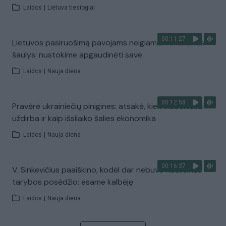
Laidos
|
Lietuva tiesiogiai
00:11:27
Lietuvos pasiruošimą pavojams neigiamai vertinantis
šaulys: nustokime apgaudinėti save
Laidos
|
Nauja diena
00:12:58
Pravėrė ukrainiečių pinigines: atsakė, kiek vidutiniškai
uždirba ir kaip išsilaiko šalies ekonomika
Laidos
|
Nauja diena
00:16:37
V. Sinkevičius paaiškino, kodėl dar nebuvo Koalicinės
tarybos posėdžio: esame kalbėję
Laidos
|
Nauja diena