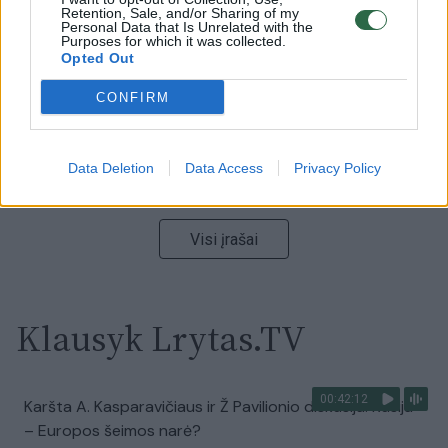
vaizdas pribloškia
Retention, Sale, and/or Sharing of my
Personal Data that Is Unrelated with the
Purposes for which it was collected.
Žinios
|
Lietuvos diena
Opted Out
CONFIRM
00:02:01
„Pagarba pirmajai premjerei“: pasidalijo jautriais
prisiminimais apie Kazimierą Prunskienę
Data Deletion
Data Access
Privacy Policy
Žinios
|
Lietuvos diena
Visi įrašai
Klausyk Lrytas.TV
00:42:12
Karšta A. Kasparavičiaus ir Ž Pavilionio diskusija: Rusija
– Europos šeimos narė?