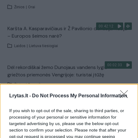
Žinios
|
Orai
00:42:12
Karšta A. Kasparavičiaus ir Ž Pavilionio diskusija: Rusija
– Europos šeimos narė?
Laidos
|
Lietuva tiesiogiai
00:02:33
Dėl rekordiškai žemo Dunojaus vandens lygio –
griežtos priemonės Vengrijoje: turistai įtūžę
Žinios
|
Pasaulis
Lrytas.lt -
Do Not Process My Personal Information
00:04:00
Kuprines pasvėrę specialistai įspėja apie pavojingą
If you wish to opt-out of the sale, sharing to third parties, or
įprotį: tą daro daugiau nei pusė pradinukų
processing of your personal or sensitive information for
targeted advertising by us, please use the below opt-out
Žinios
|
Lietuvos diena
section to confirm your selection. Please note that after your
opt-out request is processed you may continue seeing