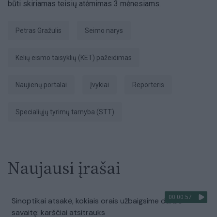
būti skiriamas teisių atėmimas 3 mėnesiams.
Petras Gražulis
Seimo narys
Kelių eismo taisyklių (KET) pažeidimas
naujienų portalai
Įvykiai
Reporteris
Specialiųjų tyrimų tarnyba (STT)
Naujausi įrašai
00:00:57
Sinoptikai atsakė, kokiais orais užbaigsime darbo
savaitę: karščiai atsitrauks