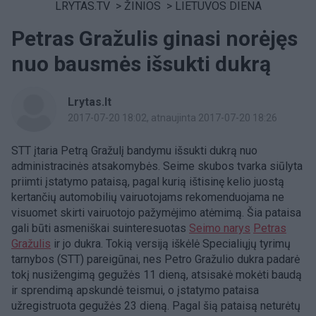
LRYTAS.TV
>
ŽINIOS
>
LIETUVOS DIENA
Petras Gražulis ginasi norėjęs
nuo bausmės išsukti dukrą
Lrytas.lt
2017-07-20 18:02
, atnaujinta 2017-07-20 18:26
STT įtaria Petrą Gražulį bandymu išsukti dukrą nuo
administracinės atsakomybės. Seime skubos tvarka siūlyta
priimti įstatymo pataisą, pagal kurią ištisinę kelio juostą
kertančių automobilių vairuotojams rekomenduojama ne
visuomet skirti vairuotojo pažymėjimo atėmimą. Šia pataisa
gali būti asmeniškai suinteresuotas
Seimo narys
Petras
Gražulis
ir jo dukra. Tokią versiją iškėlė Specialiųjų tyrimų
tarnybos (STT) pareigūnai, nes Petro Gražulio dukra padarė
tokį nusižengimą gegužės 11 dieną, atsisakė mokėti baudą
ir sprendimą apskundė teismui, o įstatymo pataisa
užregistruota gegužės 23 dieną. Pagal šią pataisą neturėtų