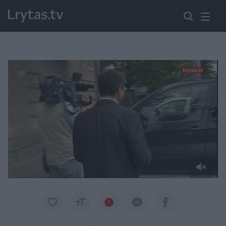
Paremkite Ukrainą