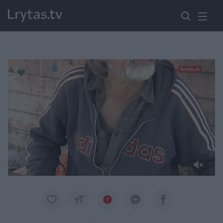
Paremkite Ukrainą