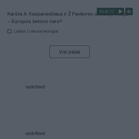
00:42:12
Karšta A. Kasparavičiaus ir Ž Pavilionio diskusija: Rusija
– Europos šeimos narė?
Laidos
|
Lietuva tiesiogiai
Visi įrašai