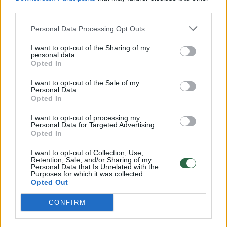
00:00:57
third parties.
Savaitės vidurys nusimato karštas: temperatūra kils iki
32 laipsnių šilumos
Personal Data Processing Opt Outs
Žinios
|
Orai
I want to opt-out of the Sharing of my
personal data.
Opted In
00:15:54
V. Zalužno pasisakymą laiko bandymu įsitvirtinti
I want to opt-out of the Sale of my
Ukrainos politikoje: jis yra neteisus
Personal Data.
Opted In
Laidos
|
Nauja diena
I want to opt-out of processing my
Personal Data for Targeted Advertising.
Opted In
00:00:59
Nufilmavo, kaip patvino Vilniaus Vakarinis aplinkkelis:
vaizdas pribloškia
I want to opt-out of Collection, Use,
Retention, Sale, and/or Sharing of my
Personal Data that Is Unrelated with the
Žinios
|
Lietuvos diena
Purposes for which it was collected.
Opted Out
Visi įrašai
CONFIRM