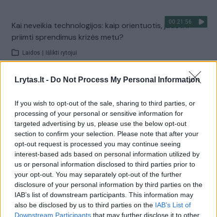
00:21:56
Kai neveikia technologijos: kaip orientuotis, judėti ir
priimti sprendimus krizės metu?
Laidos
|
Išlikti rytojui
Lrytas.lt -
Do Not Process My Personal Information
Visi įrašai
If you wish to opt-out of the sale, sharing to third parties, or
processing of your personal or sensitive information for
targeted advertising by us, please use the below opt-out
Žiūrimiausi įrašai
section to confirm your selection. Please note that after your
opt-out request is processed you may continue seeing
interest-based ads based on personal information utilized by
00:00:30
us or personal information disclosed to third parties prior to
Vaizdai iš tragiškos avarijos Vilniaus r.: dviejų moterų ir
your opt-out. You may separately opt-out of the further
vaiko gyvybių išgelbėti nepavyko
disclosure of your personal information by third parties on the
Žinios
|
Lietuvos diena
IAB’s list of downstream participants. This information may
also be disclosed by us to third parties on the
IAB’s List of
Downstream Participants
that may further disclose it to other