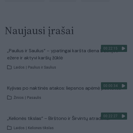
Naujausi įrašai
00:22:15
„Paulius ir Saulius“ – ypatingai karšta diena Dzūkijos
ežere ir aktyvi karšių žūklė
Laidos
|
Paulius ir Saulius
00:00:34
Kyjivas po naktinės atakos: liepsnos apėmė pastatus
Žinios
|
Pasaulis
00:22:27
„Kelionės tikslas“ – Birštono ir Širvintų atradimai
Laidos
|
Kelionės tikslas