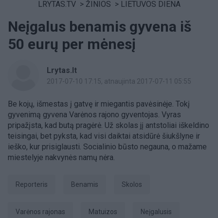
LRYTAS.TV
>
ŽINIOS
>
LIETUVOS DIENA
Neįgalus benamis gyvena iš
50 eurų per mėnesį
Lrytas.lt
2017-07-10 17:15
, atnaujinta 2017-07-11 05:55
Be kojų, išmestas į gatvę ir miegantis pavėsinėje. Tokį
gyvenimą gyvena Varėnos rajono gyventojas. Vyras
pripažįsta, kad butą pragėrė. Už skolas jį antstoliai iškeldino
teisingai, bet pyksta, kad visi daiktai atsidūrė šiukšlyne ir
ieško, kur prisiglausti. Socialinio būsto negauna, o mažame
miestelyje nakvynės namų nėra.
Reporteris
benamis
skolos
Varėnos rajonas
Matuizos
neįgalusis