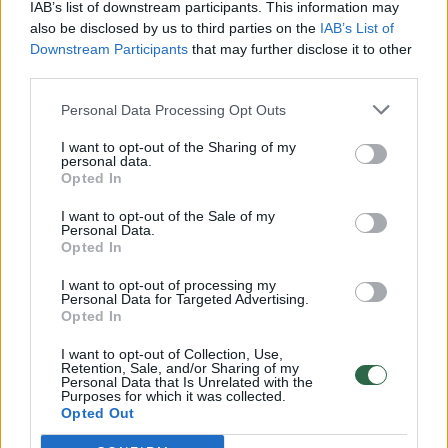
vaiko gyvybių išgelbėti nepavyko
IAB’s list of downstream participants. This information may
also be disclosed by us to third parties on the
IAB’s List of
Žinios
|
Lietuvos diena
Downstream Participants
that may further disclose it to other
third parties.
00:00:57
Savaitės vidurys nusimato karštas: temperatūra kils iki
Personal Data Processing Opt Outs
32 laipsnių šilumos
I want to opt-out of the Sharing of my
Žinios
|
Orai
personal data.
Opted In
I want to opt-out of the Sale of my
00:15:54
V. Zalužno pasisakymą laiko bandymu įsitvirtinti
Personal Data.
Opted In
Ukrainos politikoje: jis yra neteisus
I want to opt-out of processing my
Laidos
|
Nauja diena
Personal Data for Targeted Advertising.
Opted In
00:05:25
K. Prunskienės brolis prisiminė jaudinančią akimirką
I want to opt-out of Collection, Use,
Retention, Sale, and/or Sharing of my
prieš mirtį: „Tai buvo simbolinis mūsų pagerbimo
Personal Data that Is Unrelated with the
Purposes for which it was collected.
ženklas“
Opted Out
Žinios
|
Lietuvos diena