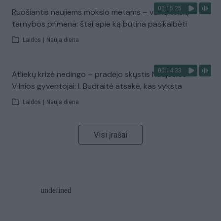
00:15:25
Ruošiantis naujiems mokslo metams – vaikų teisių
tarnybos primena: štai apie ką būtina pasikalbėti
Laidos
|
Nauja diena
00:14:33
Atliekų krizė nedingo – pradėjo skųstis Naujosios
Vilnios gyventojai: I. Budraitė atsakė, kas vyksta
Laidos
|
Nauja diena
Visi įrašai