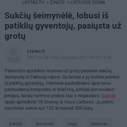
LRYTAS.TV
>
ŽINIOS
>
LIETUVOS DIENA
Sukčių šeimynėlė, lobusi iš
patiklių gyventojų, pasiųsta už
grotų
Lrytas.lt
2017-06-28 14:42
, atnaujinta 2017-06-29 10:38
Panevėžio apylinkės teismas už grotų pasiuntė sukčių
šeimynėlę iš Pakruojo rajono. Du broliai ir jų motina pelnėsi
iš patiklių gyventojų. Internete paskelbdavo apie neva
parduodamą kompiuterį ar telefoną, pirkėjai pervesdavo
pinigus, tačiau norimos prekės taip ir negaudavo.
Sukčiai
spėjo apmulkinti 18 žmonių iš visos Lietuvos. Jų patirti
nuostoliai siekia nuo 150 iki beveik 500 eurų.
sukčiai
šeimynėlė
vagis
kalėjimas