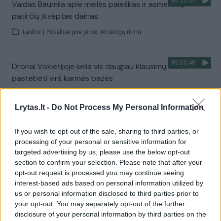
00:23:57
Vaidas Baumila apie meilės paieškas ir asmeninių
patirčių įkvėptas dainas
Laidos
|
Pokalbiai prie jūros. Atostogų ritmu
00:00:40
Dronai Vokietijoje kelia vis daugiau klausimų: du
pastebėti virš karinės bazės
Žinios
|
Pasaulis
Lrytas.lt -
Do Not Process My Personal Information
Visi įrašai
If you wish to opt-out of the sale, sharing to third parties, or
processing of your personal or sensitive information for
targeted advertising by us, please use the below opt-out
section to confirm your selection. Please note that after your
Žiūrimiausi įrašai
opt-out request is processed you may continue seeing
interest-based ads based on personal information utilized by
us or personal information disclosed to third parties prior to
your opt-out. You may separately opt-out of the further
00:00:30
Vaizdai iš tragiškos avarijos Vilniaus r.: dviejų moterų ir
disclosure of your personal information by third parties on the