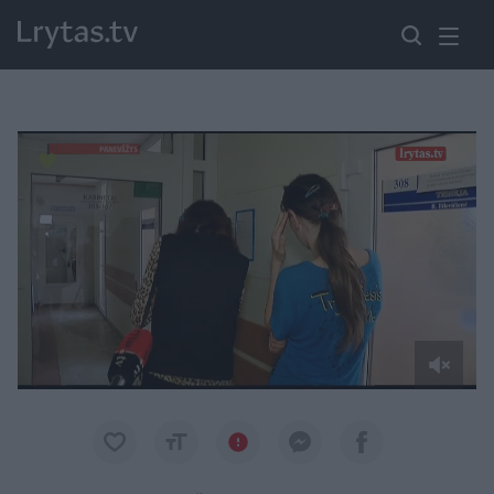
Paremkite Ukrainą