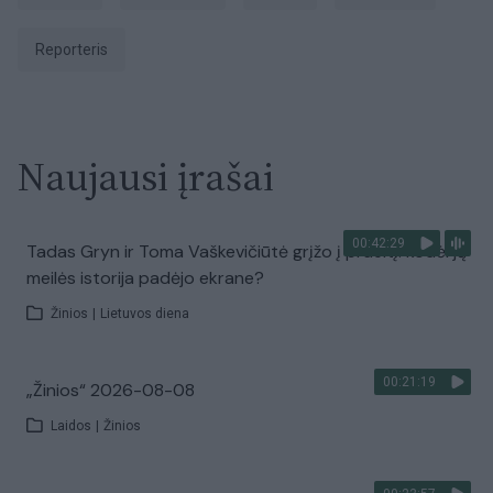
Reporteris
Naujausi įrašai
00:42:29
Tadas Gryn ir Toma Vaškevičiūtė grįžo į praeitį: kodėl jų
meilės istorija padėjo ekrane?
Žinios
|
Lietuvos diena
00:21:19
„Žinios“ 2026-08-08
Laidos
|
Žinios