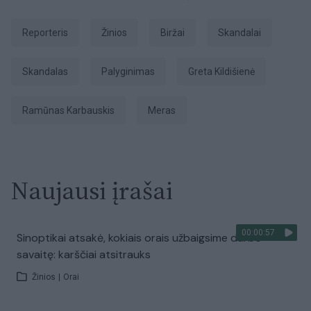
Reporteris
Žinios
Biržai
skandalai
skandalas
palyginimas
Greta Kildišienė
Ramūnas Karbauskis
Meras
Naujausi įrašai
00:00:57
Sinoptikai atsakė, kokiais orais užbaigsime darbo
savaitę: karščiai atsitrauks
Žinios
|
Orai