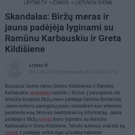
LRYTAS.TV
>
ŽINIOS
>
LIETUVOS DIENA
Skandalas: Biržų meras ir
jauna padėjėja lyginami su
Ramūnu Karbauskiu ir Greta
Kildišiene
Lrytas.lt
2017-05-24 17:26
, atnaujinta 2017-05-24 17:31
Buvusios Seimo narės Gretos Kildišienės ir Ramūno
Karbauskio
skandalas
nusirito į Biržus. Į pareigūnus dėl
šmeižto kreipėsi Biržų mero padėjėja Simona Bindariūtė.
Jauna moteris pareigūnų prašo išsiaiškinti kas internete
paskleidė esą tikrovės neatitinkančią informaciją. Jauna
padėjėja ir Biržų
meras
buvo lyginami su Ramūnu
Karbauskiu ir Greta Kildišiene. Teksto autorius svarstė, ką
meras
ir padėjėja veikia ilgai užsidarę kabinete.