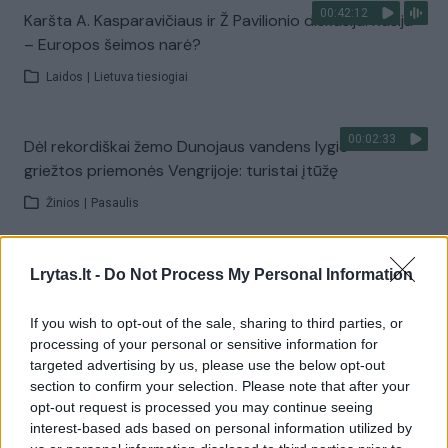
00:42:12
Karšta A. Kasparavičiaus ir Ž Pavilionio diskusija: Rusija
– Europos šeimos narė?
Laidos
|
Lietuva tiesiogiai
00:02:33
Dėl rekordiškai žemo Dunojaus vandens lygio –
griežtos priemonės Vengrijoje: turistai įtūžę
Žinios
|
Pasaulis
00:04:00
Kuprines pasvėrę specialistai įspėja apie pavojingą
Lrytas.lt -
Do Not Process My Personal Information
įprotį: tą daro daugiau nei pusė pradinukų
If you wish to opt-out of the sale, sharing to third parties, or
Žinios
|
Lietuvos diena
processing of your personal or sensitive information for
targeted advertising by us, please use the below opt-out
section to confirm your selection. Please note that after your
Visi įrašai
opt-out request is processed you may continue seeing
interest-based ads based on personal information utilized by