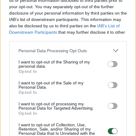
us or personal information disclosed to third parties prior to
your opt-out. You may separately opt-out of the further
Žiūrimiausi įrašai
disclosure of your personal information by third parties on the
IAB’s list of downstream participants. This information may
also be disclosed by us to third parties on the
IAB’s List of
Downstream Participants
that may further disclose it to other
00:00:30
Vaizdai iš tragiškos avarijos Vilniaus r.: dviejų moterų ir
third parties.
vaiko gyvybių išgelbėti nepavyko
Personal Data Processing Opt Outs
Žinios
|
Lietuvos diena
I want to opt-out of the Sharing of my
personal data.
00:00:57
Opted In
Savaitės vidurys nusimato karštas: temperatūra kils iki
32 laipsnių šilumos
I want to opt-out of the Sale of my
Personal Data.
Žinios
|
Orai
Opted In
I want to opt-out of processing my
Personal Data for Targeted Advertising.
00:00:59
Nufilmavo, kaip patvino Vilniaus Vakarinis aplinkkelis:
Opted In
vaizdas pribloškia
I want to opt-out of Collection, Use,
Žinios
|
Lietuvos diena
Retention, Sale, and/or Sharing of my
Personal Data that Is Unrelated with the