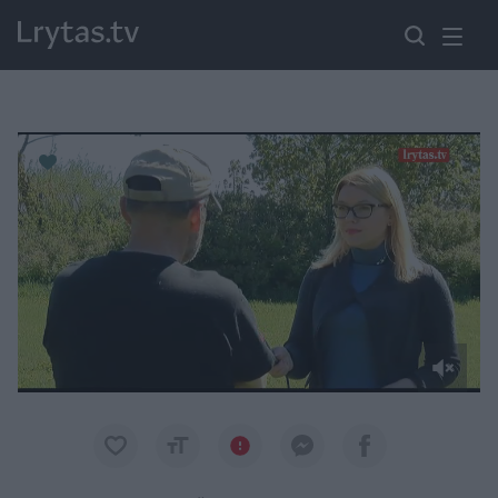
Paremkite Ukrainą