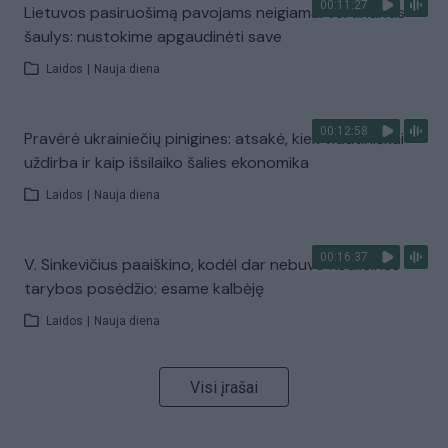
00:11:27
Lietuvos pasiruošimą pavojams neigiamai vertinantis
šaulys: nustokime apgaudinėti save
Laidos
|
Nauja diena
00:12:58
Pravėrė ukrainiečių pinigines: atsakė, kiek vidutiniškai
uždirba ir kaip išsilaiko šalies ekonomika
Laidos
|
Nauja diena
00:16:37
V. Sinkevičius paaiškino, kodėl dar nebuvo Koalicinės
tarybos posėdžio: esame kalbėję
Laidos
|
Nauja diena
Visi įrašai